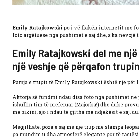
Emily Ratajkowski
po i vë flakën internetit me fo
foto argëtuese nga pushimet e saj dhe, s’ka nevojë të
Emily Ratajkowski del me nj
një veshje që përqafon trupi
Pamja e trupit të Emily Ratajkowski është një për li
Aktorja së fundmi ndau disa foto nga pushimet në 
ishullin tim të preferuar (Majorka!) dhe duke provua
me bikini, ajo i ndau të gjitha me ndjekësit e saj, d
Megjithatë, poza e saj me një trup me stampa leopa
pa mundim u dha atmosferë elegante por të rastësis