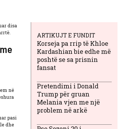
uar disa
rrtë.
ARTIKUJT E FUNDIT
Korseja pa rrip të Khloe
 me
Kardashian bie edhe më
poshtë se sa prisnin
fansat
Pretendimi i Donald
hem në
Trump për gruan
veshura
Melania vjen me një
problem në arkë
uar pasi
ele dhe
Pse Sezoni 20 i