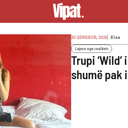
20 QERSHOR, 2026
Klea
Lajme nga realiteti
Trupi ‘Wild’ 
shumë pak i