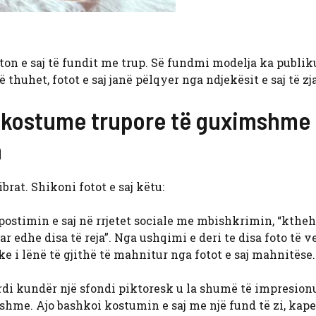
ton e saj të fundit me trup. Së fundmi modelja ka publik
 thuhet, fotot e saj janë pëlqyer nga ndjekësit e saj të zja
ë kostume trupore të guximshme
n
brat. Shikoni fotot e saj këtu:
postimin e saj në rrjetet sociale me mbishkrimin, “kthe
r edhe disa të reja”. Nga ushqimi e deri te disa foto të 
uke i lënë të gjithë të mahnitur nga fotot e saj mahnitëse.
rdi kundër një sfondi piktoresk u la shumë të impresion
hme. Ajo bashkoi kostumin e saj me një fund të zi, kap