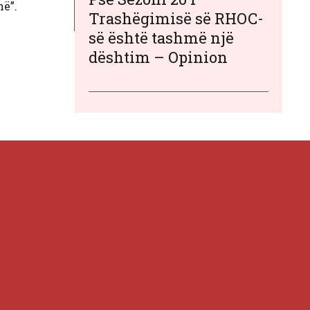
hë”.
Trashëgimisë së RHOC-
së është tashmë një
dështim – Opinion