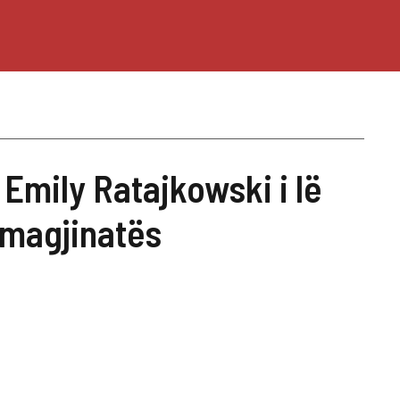
i Emily Ratajkowski i lë
magjinatës