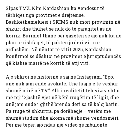
Sipas TMZ, Kim Kardashian ka vendosur të
tërhiqet nga provimet e drejtësisë.
Bashkëthemeluesi i SKIMS nuk mori provimin në
shkurt dhe thuhet se nuk do të paraqitet as në
korrik. Burimet thanë për gazetën se ajo nuk ka në
plan të rishfaqet, të paktën jo deri vitin e
ardhshëm. Në nëntor të vitit 2025, Kardashian
konfirmoi se dështoi në provimet e jurisprudencës
që kishte marrë në korrik të atij viti.
Ajo shkroi në historinë e saj në Instagram, “Epo,
unë nuk jam ende avokate. Unë luaj një të veshur
shumë mirë në TV.” Ylli i realitetit televiziv shtoi
më tej: “Gjashtë vjet në këtë rrugëtim të ligjit, dhe
unë jam ende i gjithë brenda deri sa të kaloj barin.
Pa rrugë të shkurtra, pa dorëheqje – vetëm më
shumë studim dhe akoma më shumë vendosmëri.
Për më tepër, ajo ndau një video që mbulonte