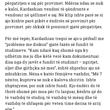
përgatitjen e saj për provimet. Ndërsa ndau se nuk
e kaloi, Kardashian vendosi të qëndronte e
vendosur në qëllimet e saj. Në klip ishte parë se si
ajo kishte parë pikët e ëndrrës së provimit për
provimet. për shkak të presionit gjatë përgatitjes.
Për më tepër, Kardashian tregoi se ajo u përball me
“probleme me diskun” gjatë fazës së fundit të
studimeve. “Kam ndarë kaq shumë nga ky
udhëtim me ju dhe këtë verë kam dokumentuar
disa nga dy javët e fundit të studimit – ngritjet,
uljet dhe gjithçka në mes”, është shprehur ajo në
mbishkrim. Nëna e katër fëmijëve vazhdoi, “Më 7
nëntor, kuptova se nuk e kalova shiritin. Ishte
zhgënjyese, por nuk ishte fundi. Kjo ëndërr do të
thotë shumë për mua për t’u larguar, kështu që do
të vazhdoj të studioj, të vazhdoj të mësoj dhe të
vazhdoj të shfaqem për veten time derisa të arrij
atje.”