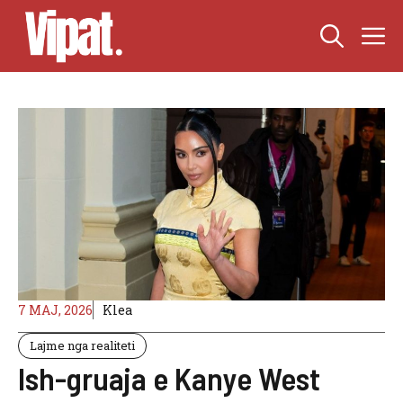
Skip
M
to
content
7 MAJ, 2026
Klea
Lajme nga realiteti
Ish-gruaja e Kanye West