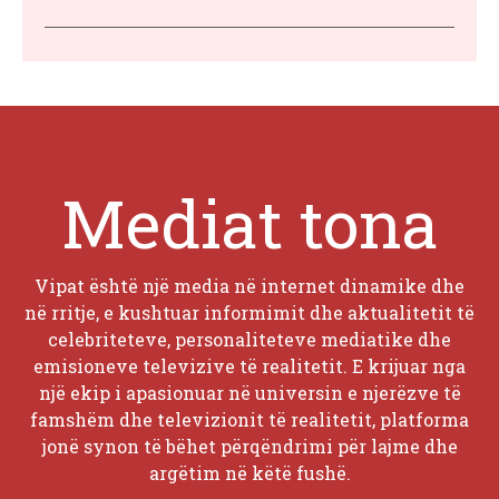
Mediat tona
Vipat është një media në internet dinamike dhe
në rritje, e kushtuar informimit dhe aktualitetit të
celebriteteve, personaliteteve mediatike dhe
emisioneve televizive të realitetit. E krijuar nga
një ekip i apasionuar në universin e njerëzve të
famshëm dhe televizionit të realitetit, platforma
jonë synon të bëhet përqëndrimi për lajme dhe
argëtim në këtë fushë.