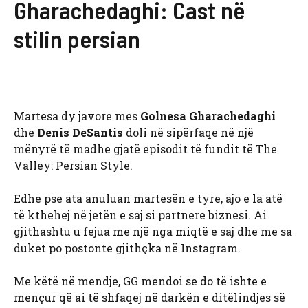
Gharachedaghi: Cast në
stilin persian
Martesa dy javore mes
Golnesa Gharachedaghi
dhe
Denis DeSantis
doli në sipërfaqe në një
mënyrë të madhe gjatë episodit të fundit të The
Valley: Persian Style.
Edhe pse ata anuluan martesën e tyre, ajo e la atë
të kthehej në jetën e saj si partnere biznesi. Ai
gjithashtu u fejua me një nga miqtë e saj dhe me sa
duket po postonte gjithçka në Instagram.
Me këtë në mendje, GG mendoi se do të ishte e
mençur që ai të shfaqej në darkën e ditëlindjes së