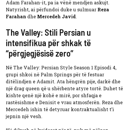
Adam Farahan-it, pa ia vënë mendjen askujt.
Natyrisht, ai përfundoi duke u sulmuar
Reza
Farahan
dhe
Mercedeh Javid
.
The Valley: Stili Persian u
intensifikua për shkak të
“përgjegjësisë zero”
Në The Valley: Persian Style Season 1 Episodi 4,
grupi shkoi në Palm Springs për të festuar
ditëlindjen e Adamit. Ata hëngrën pije, darkë dhe
një drag queen që u shërbente atyre tortë. Duhet të
kishte qenë një kohë e mirë, por shfaqja e
rastësishme e Denisit e vrau atmosferën. Reza dhe
Mercedeh ishin të detyruar kontraktualisht t’i
jepnin një vesh.