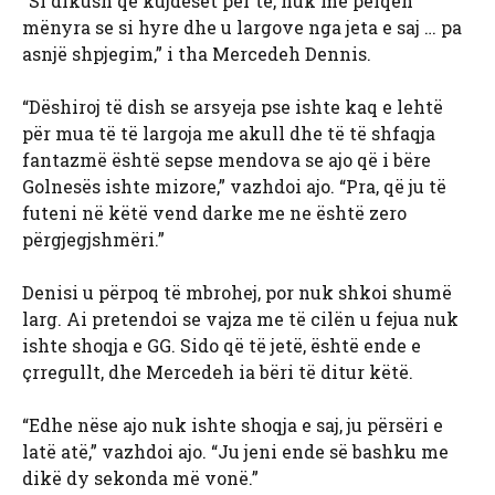
“Si dikush që kujdeset për të, nuk më pëlqen
mënyra se si hyre dhe u largove nga jeta e saj … pa
asnjë shpjegim,” i tha Mercedeh Dennis.
“Dëshiroj të dish se arsyeja pse ishte kaq e lehtë
për mua të të largoja me akull dhe të të shfaqja
fantazmë është sepse mendova se ajo që i bëre
Golnesës ishte mizore,” vazhdoi ajo. “Pra, që ju të
futeni në këtë vend darke me ne është zero
përgjegjshmëri.”
Denisi u përpoq të mbrohej, por nuk shkoi shumë
larg. Ai pretendoi se vajza me të cilën u fejua nuk
ishte shoqja e GG. Sido që të jetë, është ende e
çrregullt, dhe Mercedeh ia bëri të ditur këtë.
“Edhe nëse ajo nuk ishte shoqja e saj, ju përsëri e
latë atë,” vazhdoi ajo. “Ju jeni ende së bashku me
dikë dy sekonda më vonë.”