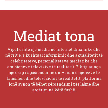
Mediat tona
Vipat është një media në internet dinamike dhe
në rritje, e kushtuar informimit dhe aktualitetit të
celebriteteve, personaliteteve mediatike dhe
emisioneve televizive të realitetit. E krijuar nga
një ekip i apasionuar në universin e njerëzve të
famshëm dhe televizionit të realitetit, platforma
jonë synon të bëhet përqëndrimi për lajme dhe
argëtim në këtë fushë.