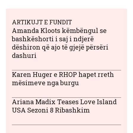
ARTIKUJT E FUNDIT
Amanda Kloots këmbëngul se
bashkëshorti i saj i ndjerë
dëshiron që ajo të gjejë përsëri
dashuri
Karen Huger e RHOP hapet rreth
mësimeve nga burgu
Ariana Madix Teases Love Island
USA Sezoni 8 Ribashkim