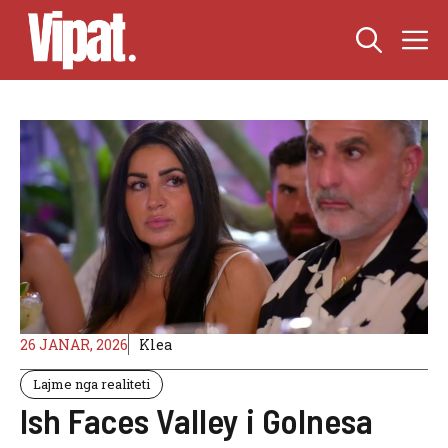
Skip
M
to
content
26 JANAR, 2026
Klea
Lajme nga realiteti
Ish Faces Valley i Golnesa