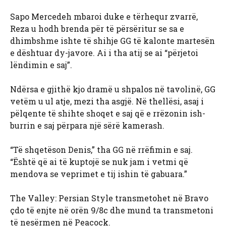
Sapo Mercedeh mbaroi duke e tërhequr zvarrë,
Reza u hodh brenda për të përsëritur se sa e
dhimbshme ishte të shihje GG të kalonte martesën
e dështuar dy-javore. Ai i tha atij se ai “përjetoi
lëndimin e saj”.
Ndërsa e gjithë kjo dramë u shpalos në tavolinë, GG
vetëm u ul atje, mezi tha asgjë. Në thellësi, asaj i
pëlqente të shihte shoqet e saj që e rrëzonin ish-
burrin e saj përpara një sërë kamerash.
“Të shqetëson Denis,” tha GG në rrëfimin e saj.
“Është që ai të kuptojë se nuk jam i vetmi që
mendova se veprimet e tij ishin të gabuara.”
The Valley: Persian Style transmetohet në Bravo
çdo të enjte në orën 9/8c dhe mund ta transmetoni
të nesërmen në Peacock.