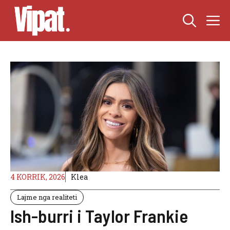
Skip
M
to
content
4 KORRIK, 2026
Klea
Lajme nga realiteti
Ish-burri i Taylor Frankie