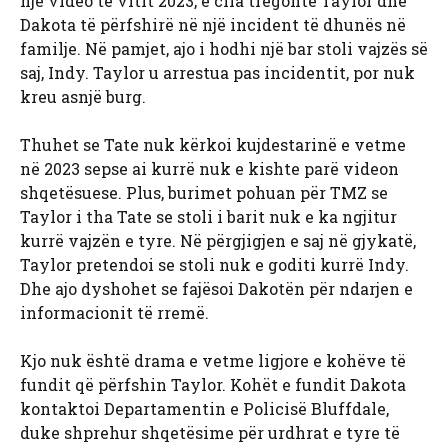
një video të vitit 2023, e cila tregonte Taylor dhe
Dakota të përfshirë në një incident të dhunës në
familje. Në pamjet, ajo i hodhi një bar stoli vajzës së
saj, Indy. Taylor u arrestua pas incidentit, por nuk
kreu asnjë burg.
Thuhet se Tate nuk kërkoi kujdestarinë e vetme
në 2023 sepse ai kurrë nuk e kishte parë videon
shqetësuese. Plus, burimet pohuan për TMZ se
Taylor i tha Tate se stoli i barit nuk e ka ngjitur
kurrë vajzën e tyre. Në përgjigjen e saj në gjykatë,
Taylor pretendoi se stoli nuk e goditi kurrë Indy.
Dhe ajo dyshohet se fajësoi Dakotën për ndarjen e
informacionit të rremë.
Kjo nuk është drama e vetme ligjore e kohëve të
fundit që përfshin Taylor. Kohët e fundit Dakota
kontaktoi Departamentin e Policisë Bluffdale,
duke shprehur shqetësime për urdhrat e tyre të