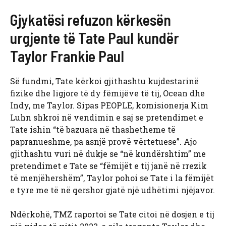
Gjykatësi refuzon kërkesën
urgjente të Tate Paul kundër
Taylor Frankie Paul
Së fundmi, Tate kërkoi gjithashtu kujdestarinë
fizike dhe ligjore të dy fëmijëve të tij, Ocean dhe
Indy, me Taylor. Sipas PEOPLE, komisionerja Kim
Luhn shkroi në vendimin e saj se pretendimet e
Tate ishin “të bazuara në thashetheme të
papranueshme, pa asnjë provë vërtetuese”. Ajo
gjithashtu vuri në dukje se “në kundërshtim” me
pretendimet e Tate se “fëmijët e tij janë në rrezik
të menjëhershëm”, Taylor pohoi se Tate i la fëmijët
e tyre me të në qershor gjatë një udhëtimi njëjavor.
Ndërkohë, TMZ raportoi se Tate citoi në dosjen e tij