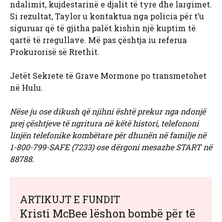
ndalimit, kujdestarinë e djalit të tyre dhe largimet.
Si rezultat, Taylor u kontaktua nga policia për t’u
siguruar që të gjitha palët kishin një kuptim të
qartë të rregullave. Më pas çështja iu referua
Prokurorisë së Rrethit.
Jetët Sekrete të Grave Mormone po transmetohet
në Hulu.
Nëse ju ose dikush që njihni është prekur nga ndonjë
prej çështjeve të ngritura në këtë histori, telefononi
linjën telefonike kombëtare për dhunën në familje në
1-800-799-SAFE (7233) ose dërgoni mesazhe START në
88788.
ARTIKUJT E FUNDIT
Kristi McBee lëshon bombë për të