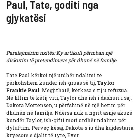
Paul, Tate, goditi nga
gjykatësi
Paralajmërim nxitës: Ky artikull përmban një
diskutim të pretendimeve për dhunë në familje.
Tate Paul kërkoi një urdhër ndalimi të
përkohshëm kundër ish-gruas së tij,
Taylor
Frankie Paul
. Megjithatë, kërkesa e tij u refuzua.
Në fillim të këtij viti, Taylor dhe ish i dashuri i saj,
Dakota Mortensen, u përfshinë në një hetim për
dhunën në familje. Ndërsa nuk u ngrit asnjë akuzë
kundër Taylor, ish-çifti mori urdhër ndalimi për
dyluftim. Përveç kësaj, Dakota-s iu dha kujdestaria
kryesore e djalit të tyre, Ever.