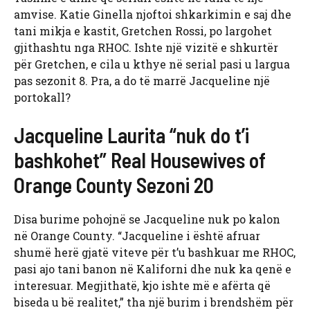
amvise. Katie Ginella njoftoi shkarkimin e saj dhe
tani mikja e kastit, Gretchen Rossi, po largohet
gjithashtu nga RHOC. Ishte një vizitë e shkurtër
për Gretchen, e cila u kthye në serial pasi u largua
pas sezonit 8. Pra, a do të marrë Jacqueline një
portokall?
Jacqueline Laurita “nuk do t’i
bashkohet” Real Housewives of
Orange County Sezoni 20
Disa burime pohojnë se Jacqueline nuk po kalon
në Orange County. “Jacqueline i është afruar
shumë herë gjatë viteve për t’u bashkuar me RHOC,
pasi ajo tani banon në Kaliforni dhe nuk ka qenë e
interesuar. Megjithatë, kjo ishte më e afërta që
biseda u bë realitet,” tha një burim i brendshëm për