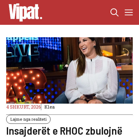
Skip
M
to
content
4 SHKURT, 2026
Klea
Lajme nga realiteti
Insajderët e RHOC zbulojnë