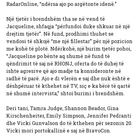
RadarOnline, “ndërsa ajo po argëtonte idenë.”
Një tjetër i brendshëm tha se në vend të
Jacqueline, shfaqja “përfundoi duke shkuar në një
drejtim tjetër”. Në fund, prodhimi thuhet se
vendosi të shkojë “me një fillestar” për një pozicion
me kohë të plotë. Ndërkohë, një burim tjetër pohoi,
“Jacqueline po bënte aq shumë në fund të
qëndrimit të saj në RHONJ, oferta do të duhej të
ishte agresive që ajo madje ta konsideronte në
radhë të parë. Ajo e di vlerën e saj dhe nuk është e
dëshpëruar të kthehet në TV, siç e ka bërë të qartë
në shumë intervista,” shtoi burimi i brendshëm.
Deri tani, Tamra Judge, Shannon Beador, Gina
Kirschenheiter, Emily Simpson, Jennifer Pedranti
dhe Vicki Gunvalson do të kthehen për sezonin 20.
Vicki mori portokallinë e saj në BravoCon.