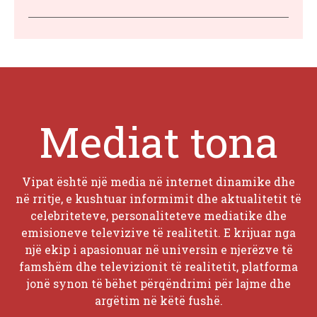
Mediat tona
Vipat është një media në internet dinamike dhe
në rritje, e kushtuar informimit dhe aktualitetit të
celebriteteve, personaliteteve mediatike dhe
emisioneve televizive të realitetit. E krijuar nga
një ekip i apasionuar në universin e njerëzve të
famshëm dhe televizionit të realitetit, platforma
jonë synon të bëhet përqëndrimi për lajme dhe
argëtim në këtë fushë.