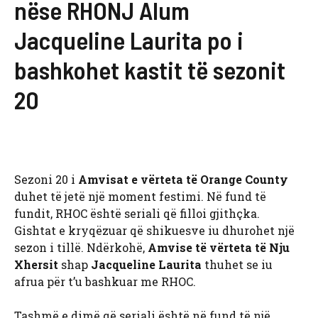
nëse RHONJ Alum
Jacqueline Laurita po i
bashkohet kastit të sezonit
20
Sezoni 20 i
Amvisat e vërteta të Orange County
duhet të jetë një moment festimi. Në fund të
fundit, RHOC është seriali që filloi gjithçka.
Gishtat e kryqëzuar që shikuesve iu dhurohet një
sezon i tillë. Ndërkohë,
Amvise të vërteta të Nju
Xhersit
shap
Jacqueline Laurita
thuhet se iu
afrua për t’u bashkuar me RHOC.
Tashmë e dimë që seriali është në fund të një