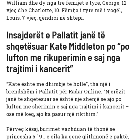
William dhe dy nga tre fëmijët e tyre, George, 12
vjeç dhe Charlotte, 10. Fëmija i tyre më i vogël,
Louis, 7 vjeç, qëndroi në shtëpi.
Insajderët e Pallatit janë të
shqetësuar Kate Middleton po “po
lufton me rikuperimin e saj nga
trajtimi i kancerit”
“Kate është me dhimbje të hollë”, tha një i
brendshëm i Pallatit për Radar Online. “Njerëzit
janë të shqetësuar se është një shenjë se ajo po
lufton me shërimin e saj nga trajtimi i kancerit –
ose më keq, ajo ka pasur një rikthim.”
Përveç kësaj, burimet vazhduan të thonë se
princesha 5 ′ 9 ,, e cila ka qenë gjithmonë e paktë,