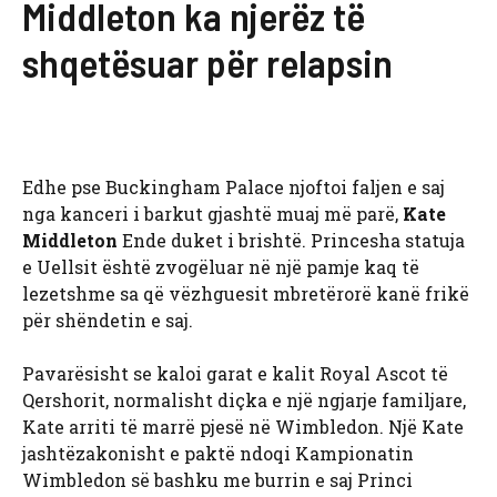
Middleton ka njerëz të
shqetësuar për relapsin
Edhe pse Buckingham Palace njoftoi faljen e saj
nga kanceri i barkut gjashtë muaj më parë,
Kate
Middleton
Ende duket i brishtë. Princesha statuja
e Uellsit është zvogëluar në një pamje kaq të
lezetshme sa që vëzhguesit mbretërorë kanë frikë
për shëndetin e saj.
Pavarësisht se kaloi garat e kalit Royal Ascot të
Qershorit, normalisht diçka e një ngjarje familjare,
Kate arriti të marrë pjesë në Wimbledon. Një Kate
jashtëzakonisht e paktë ndoqi Kampionatin
Wimbledon së bashku me burrin e saj Princi