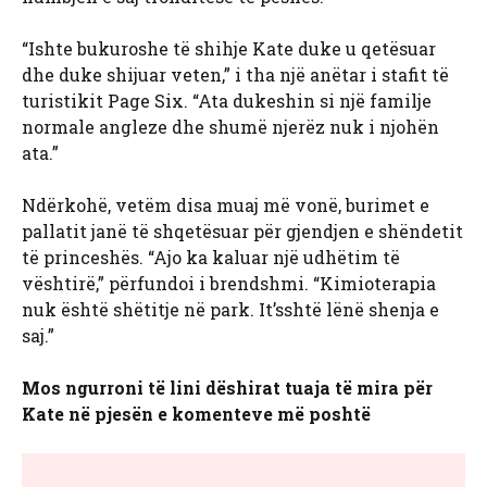
“Ishte bukuroshe të shihje Kate duke u qetësuar
dhe duke shijuar veten,” i tha një anëtar i stafit të
turistikit Page Six. “Ata dukeshin si një familje
normale angleze dhe shumë njerëz nuk i njohën
ata.”
Ndërkohë, vetëm disa muaj më vonë, burimet e
pallatit janë të shqetësuar për gjendjen e shëndetit
të princeshës. “Ajo ka kaluar një udhëtim të
vështirë,” përfundoi i brendshmi. “Kimioterapia
nuk është shëtitje në park. It’sshtë lënë shenja e
saj.”
Mos ngurroni të lini dëshirat tuaja të mira për
Kate në pjesën e komenteve më poshtë