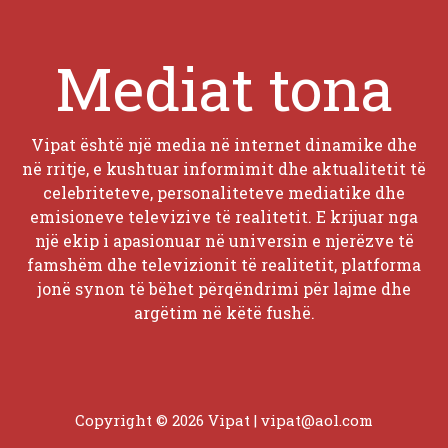
Mediat tona
Vipat është një media në internet dinamike dhe
në rritje, e kushtuar informimit dhe aktualitetit të
celebriteteve, personaliteteve mediatike dhe
emisioneve televizive të realitetit. E krijuar nga
një ekip i apasionuar në universin e njerëzve të
famshëm dhe televizionit të realitetit, platforma
jonë synon të bëhet përqëndrimi për lajme dhe
argëtim në këtë fushë.
Copyright © 2026 Vipat |
vipat@aol.com