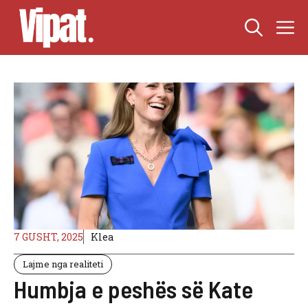
Skip
M
to
content
7 GUSHT, 2025
Klea
Lajme nga realiteti
Humbja e peshës së Kate