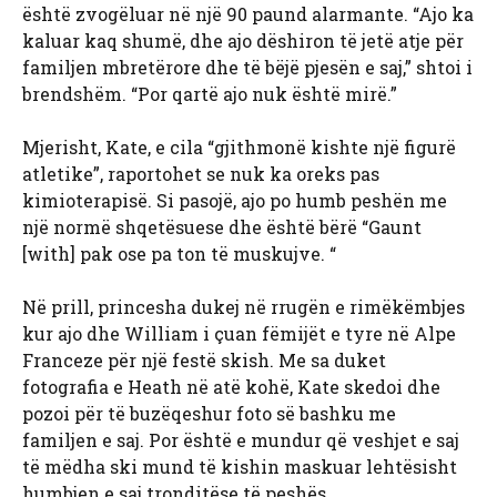
është zvogëluar në një 90 paund alarmante. “Ajo ka
kaluar kaq shumë, dhe ajo dëshiron të jetë atje për
familjen mbretërore dhe të bëjë pjesën e saj,” shtoi i
brendshëm. “Por qartë ajo nuk është mirë.”
Mjerisht, Kate, e cila “gjithmonë kishte një figurë
atletike”, raportohet se nuk ka oreks pas
kimioterapisë. Si pasojë, ajo po humb peshën me
një normë shqetësuese dhe është bërë “Gaunt
[with] pak ose pa ton të muskujve. “
Në prill, princesha dukej në rrugën e rimëkëmbjes
kur ajo dhe William i çuan fëmijët e tyre në Alpe
Franceze për një festë skish. Me sa duket
fotografia e Heath në atë kohë, Kate skedoi dhe
pozoi për të buzëqeshur foto së bashku me
familjen e saj. Por është e mundur që veshjet e saj
të mëdha ski mund të kishin maskuar lehtësisht
humbjen e saj tronditëse të peshës.