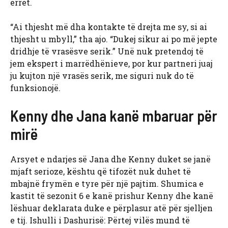
errët.
“Ai thjesht më dha kontakte të drejta me sy, si ai
thjesht u mbyll,” tha ajo. “Dukej sikur ai po më jepte
dridhje të vrasësve serik.” Unë nuk pretendoj të
jem ekspert i marrëdhënieve, por kur partneri juaj
ju kujton një vrasës serik, me siguri nuk do të
funksionojë.
Kenny dhe Jana kanë mbaruar për
mirë
Arsyet e ndarjes së Jana dhe Kenny duket se janë
mjaft serioze, kështu që tifozët nuk duhet të
mbajnë frymën e tyre për një pajtim. Shumica e
kastit të sezonit 6 e kanë prishur Kenny dhe kanë
lëshuar deklarata duke e përplasur atë për sjelljen
e tij. Ishulli i Dashurisë: Përtej vilës mund të