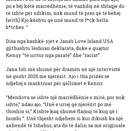
po e bëj këtë marrëdhënie, të vazhdoj në shfaqje do
të ishte për ndikim, nuk mund të pres që të bëhej
[with] Kjo kështu që unë mund të f*ck hella
b*tches. “
Disa nga bashkë-yjet e Jana’s Love Island USA
gjithashtu lëshuan deklarata, duke e quajtur
Kenny “të uritur nga paratë” dhe “racist”.
Jana foli më shumë për dramën në një intervistë
në gusht 2025 me njerëzit. Ajo i tha prizës se
ndjehej e mashtruar për qëllimet e Kenny.
“Mendova se ishte një marrëdhënie e mirë, por nuk
ishte,” ndau ajo. “Unë e urrej që njerëzit po më
thoshin si,” Kishte kaq shumë flamuj të kuq që i
humbi “. Unë thjesht ndjehem si kur dikush ka një
axhendë të fshehur, ata do të dalin sa më origjinale