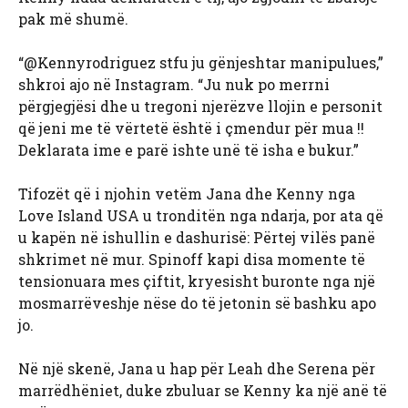
pak më shumë.
“@Kennyrodriguez stfu ju gënjeshtar manipulues,”
shkroi ajo në Instagram. “Ju nuk po merrni
përgjegjësi dhe u tregoni njerëzve llojin e personit
që jeni me të vërtetë është i çmendur për mua !!
Deklarata ime e parë ishte unë të isha e bukur.”
Tifozët që i njohin vetëm Jana dhe Kenny nga
Love Island USA u tronditën nga ndarja, por ata që
u kapën në ishullin e dashurisë: Përtej vilës panë
shkrimet në mur. Spinoff kapi disa momente të
tensionuara mes çiftit, kryesisht buronte nga një
mosmarrëveshje nëse do të jetonin së bashku apo
jo.
Në një skenë, Jana u hap për Leah dhe Serena për
marrëdhëniet, duke zbuluar se Kenny ka një anë të