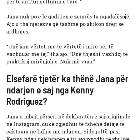
për të arritur qëllimin e tyre. ”
Jana nuk po e lë goditjen e zemrës ta ngadalësojë.
Ajo u tha njerëzve që tashmë po shikon drejt së
ardhmes.
“Unë jam vërtet, me të vërtetë i mirë për të
vazhduar më tej,” tha ajo. “Unë thjesht vazhdoj të
praktikoj mirënjohje. Nuk më vrau.”
Elsefarë tjetër ka thënë Jana për
ndarjen e saj nga Kenny
Rodriguez?
Jana u mbajt përsëri në deklaratën e saj origjinale
në Instagram, duke zgjedhur të fshehë detaje të
caktuara në lidhje me ndarjen. Sidoqoftë, pasi
Kenny ndau deklaratën e tij, ajo zgjodhi të zbulojë