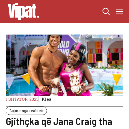
Skip
M
to
content
1 SHTATOR, 2025
Klea
Lajme nga realiteti
Gjithçka që Jana Craig tha