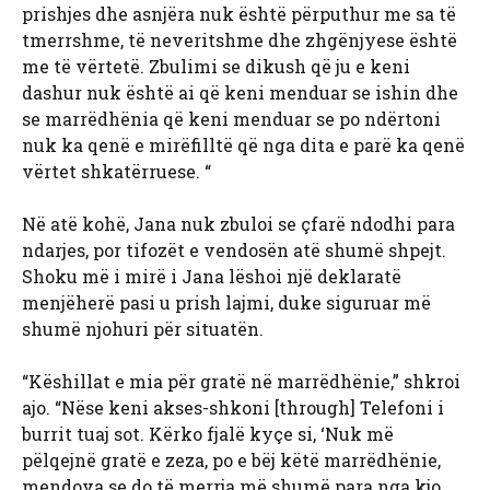
prishjes dhe asnjëra nuk është përputhur me sa të
tmerrshme, të neveritshme dhe zhgënjyese është
me të vërtetë. Zbulimi se dikush që ju e keni
dashur nuk është ai që keni menduar se ishin dhe
se marrëdhënia që keni menduar se po ndërtoni
nuk ka qenë e mirëfilltë që nga dita e parë ka qenë
vërtet shkatërruese. “
Në atë kohë, Jana nuk zbuloi se çfarë ndodhi para
ndarjes, por tifozët e vendosën atë shumë shpejt.
Shoku më i mirë i Jana lëshoi ​​një deklaratë
menjëherë pasi u prish lajmi, duke siguruar më
shumë njohuri për situatën.
“Këshillat e mia për gratë në marrëdhënie,” shkroi
ajo. “Nëse keni akses-shkoni [through] Telefoni i
burrit tuaj sot. Kërko fjalë kyçe si, ‘Nuk më
pëlqejnë gratë e zeza, po e bëj këtë marrëdhënie,
mendova se do të merrja më shumë para nga kjo,