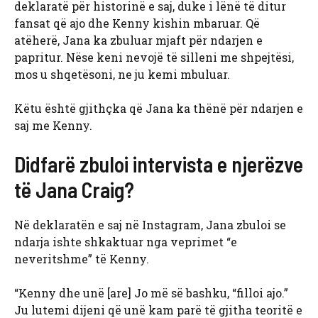
deklaratë për historinë e saj, duke i lënë të ditur
fansat që ajo dhe Kenny kishin mbaruar. Që
atëherë, Jana ka zbuluar mjaft për ndarjen e
papritur. Nëse keni nevojë të silleni me shpejtësi,
mos u shqetësoni, ne ju kemi mbuluar.
Këtu është gjithçka që Jana ka thënë për ndarjen e
saj me Kenny.
Didfarë zbuloi intervista e njerëzve
të Jana Craig?
Në deklaratën e saj në Instagram, Jana zbuloi se
ndarja ishte shkaktuar nga veprimet “e
neveritshme” të Kenny.
“Kenny dhe unë [are] Jo më së bashku, “filloi ajo.”
Ju lutemi dijeni që unë kam parë të gjitha teoritë e