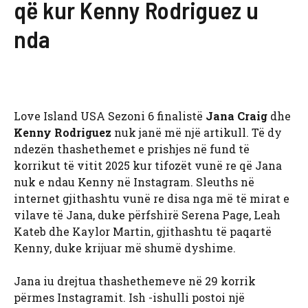
që kur Kenny Rodriguez u
nda
Love Island USA Sezoni 6 finalistë
Jana Craig
dhe
Kenny Rodriguez
nuk janë më një artikull. Të dy
ndezën thashethemet e prishjes në fund të
korrikut të vitit 2025 kur tifozët vunë re që Jana
nuk e ndau Kenny në Instagram. Sleuths në
internet gjithashtu vunë re disa nga më të mirat e
vilave të Jana, duke përfshirë Serena Page, Leah
Kateb dhe Kaylor Martin, gjithashtu të paqartë
Kenny, duke krijuar më shumë dyshime.
Jana iu drejtua thashethemeve në 29 korrik
përmes Instagramit. Ish -ishulli postoi një