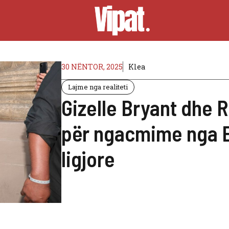
30 NËNTOR, 2025
Klea
Lajme nga realiteti
Gizelle Bryant dhe
për ngacmime nga 
ligjore