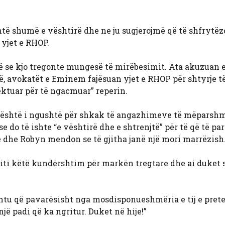
htë shumë e vështirë dhe ne ju sugjerojmë që të shfrytëz
 yjet e RHOP.
 se kjo tregonte mungesë të mirëbesimit. Ata akuzuan 
kohë, avokatët e Eminem fajësuan yjet e RHOP për shtyrje 
jektuar për të ngacmuar” reperin.
ij është i ngushtë për shkak të angazhimeve të mëparsh
e do të ishte “e vështirë dhe e shtrenjtë” për të që të par
le dhe Robyn mendon se të gjitha janë një mori marrëzish
qiti këtë kundërshtim për markën tregtare dhe ai duket s
ështu që pavarësisht nga mosdisponueshmëria e tij e pret
një padi që ka ngritur. Duket në hije!”