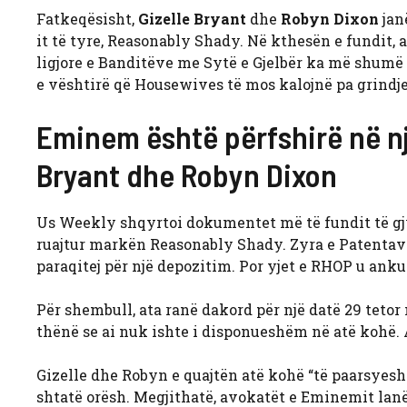
Fatkeqësisht,
Gizelle Bryant
dhe
Robyn Dixon
jan
it të tyre, Reasonably Shady. Në kthesën e fundit,
ligjore e Banditëve me Sytë e Gjelbër ka më shumë
e vështirë që Housewives të mos kalojnë pa grindje
Eminem është përfshirë në nj
Bryant dhe Robyn Dixon
Us Weekly shqyrtoi dokumentet më të fundit të gj
ruajtur markën Reasonably Shady. Zyra e Patenta
paraqitej për një depozitim. Por yjet e RHOP u anku
Për shembull, ata ranë dakord për një datë 29 tetor
thënë se ai nuk ishte i disponueshëm në atë kohë. A
Gizelle dhe Robyn e quajtën atë kohë “të paarsyesh
shtatë orësh. Megjithatë, avokatët e Eminemit lanë