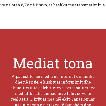
ve në orën 8/7c në Bravo, së bashku me transmetimin e 
Mediat tona
Vipat është një media në internet dinamike
dhe në rritje, e kushtuar informimit dhe
aktualitetit të celebriteteve, personaliteteve
mediatike dhe emisioneve televizive të
realitetit. E krijuar nga një ekip i apasionuar
në universin e njerëzve të famshëm dhe