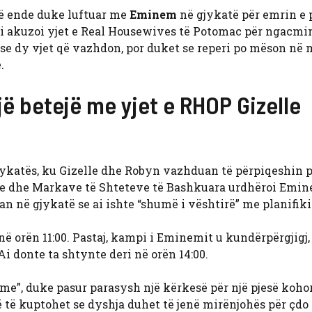
ë ende duke luftuar me
Eminem
në gjykatë për emrin e 
 ai akuzoi yjet e Real Housewives të Potomac për ngacmi
 se dy vjet që vazhdon, por duket se reperi po mëson në
.
ë betejë me yjet e RHOP Gizelle
ykatës, ku Gizelle dhe Robyn vazhduan të përpiqeshin p
ve dhe Markave të Shteteve të Bashkuara urdhëroi Emin
an në gjykatë se ai ishte “shumë i vështirë” me planifik
 në orën 11:00. Pastaj, kampi i Eminemit u kundërpërgjigj
i donte ta shtynte deri në orën 14:00.
me”, duke pasur parasysh një kërkesë për një pjesë kohor
 të kuptohet se dyshja duhet të jenë mirënjohës për çdo