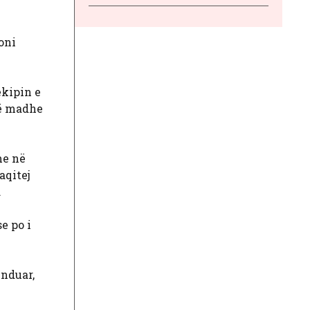
oni
ekipin e
të madhe
me në
aqitej
.
e po i
enduar,