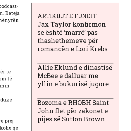
podcast-
m. Beteja
ARTIKUJT E FUNDIT
 mënyrën
Jax Taylor konfirmon
se është ‘marrë’ pas
thashethemeve për
romancën e Lori Krebs
Allie Eklund e dinastisë
ër të
McBee e dalluar me
em të
yllin e bukurisë jugore
imin.
, duke
Bozoma e RHOBH Saint
John flet për zakonet e
pijes së Sutton Brown
e prej
 kohë që