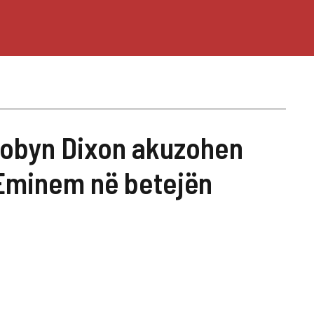
 Robyn Dixon akuzohen
Eminem në betejën