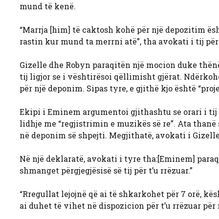
mund të kenë.
“Marrja [him] të caktosh kohë për një depozitim ës
rastin kur mund ta merrni atë”, tha avokati i tij për
Gizelle dhe Robyn paraqitën një mocion duke thënë
tij ligjor se i vështirësoi qëllimisht gjërat. Ndër
për një deponim. Sipas tyre, e gjithë kjo është “pro
Ekipi i Eminem argumentoi gjithashtu se orari i t
lidhje me “regjistrimin e muzikës së re”. Ata thanë s
në deponim së shpejti. Megjithatë, avokati i Gizel
Në një deklaratë, avokati i tyre tha:[Eminem] para
shmanget përgjegjësisë së tij për t’u rrëzuar.”
“Rregullat lejojnë që ai të shkarkohet për 7 orë, k
ai duhet të vihet në dispozicion për t’u rrëzuar për 