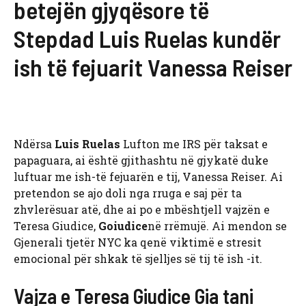
betejën gjyqësore të
Stepdad Luis Ruelas kundër
ish të fejuarit Vanessa Reiser
Ndërsa
Luis Ruelas
Lufton me IRS për taksat e
papaguara, ai është gjithashtu në gjykatë duke
luftuar me ish-të fejuarën e tij, Vanessa Reiser. Ai
pretendon se ajo doli nga rruga e saj për ta
zhvlerësuar atë, dhe ai po e mbështjell vajzën e
Teresa Giudice,
Goiudice
në rrëmujë. Ai mendon se
Gjenerali tjetër NYC ka qenë viktimë e stresit
emocional për shkak të sjelljes së tij të ish -it.
Vajza e Teresa Giudice Gia tani