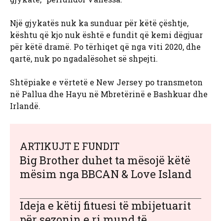
Një gjykatës nuk ka sunduar për këtë çështje,
kështu që kjo nuk është e fundit që kemi dëgjuar
për këtë dramë. Po tërhiqet që nga viti 2020, dhe
qartë, nuk po ngadalësohet së shpejti.
Shtëpiake e vërtetë e New Jersey po transmeton
në Pallua dhe Hayu në Mbretërinë e Bashkuar dhe
Irlandë.
ARTIKUJT E FUNDIT
Big Brother duhet ta mësojë këtë
mësim nga BBCAN & Love Island
Ideja e këtij fituesi të mbijetuarit
për sezonin e ri mund të