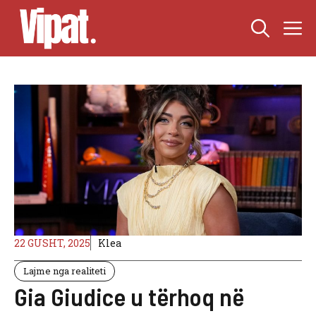
Skip
M
to
content
22 GUSHT, 2025
Klea
Lajme nga realiteti
Gia Giudice u tërhoq në