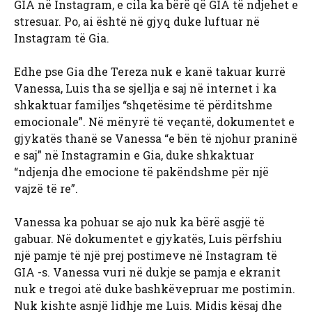
GIA në Instagram, e cila ka bërë që GIA të ndjehet e
stresuar. Po, ai është në gjyq duke luftuar në
Instagram të Gia.
Edhe pse Gia dhe Tereza nuk e kanë takuar kurrë
Vanessa, Luis tha se sjellja e saj në internet i ka
shkaktuar familjes “shqetësime të përditshme
emocionale”. Në mënyrë të veçantë, dokumentet e
gjykatës thanë se Vanessa “e bën të njohur praninë
e saj” në Instagramin e Gia, duke shkaktuar
“ndjenja dhe emocione të pakëndshme për një
vajzë të re”.
Vanessa ka pohuar se ajo nuk ka bërë asgjë të
gabuar. Në dokumentet e gjykatës, Luis përfshiu
një pamje të një prej postimeve në Instagram të
GIA -s. Vanessa vuri në dukje se pamja e ekranit
nuk e tregoi atë duke bashkëvepruar me postimin.
Nuk kishte asnjë lidhje me Luis. Midis kësaj dhe