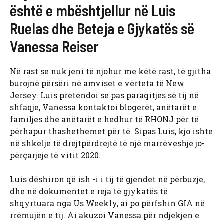
është e mbështjellur në Luis
Ruelas dhe Beteja e Gjykatës së
Vanessa Reiser
Në rast se nuk jeni të njohur me këtë rast, të gjitha
burojnë përsëri në amviset e vërteta të New
Jersey. Luis pretendoi se pas paraqitjes së tij në
shfaqje, Vanessa kontaktoi blogerët, anëtarët e
familjes dhe anëtarët e hedhur të RHONJ për të
përhapur thashethemet për të. Sipas Luis, kjo ishte
në shkelje të drejtpërdrejtë të një marrëveshje jo-
përçarjeje të vitit 2020.
Luis dëshiron që ish -i i tij të gjendet në përbuzje,
dhe në dokumentet e reja të gjykatës të
shqyrtuara nga Us Weekly, ai po përfshin GIA në
rrëmujën e tij. Ai akuzoi Vanessa për ndjekjen e