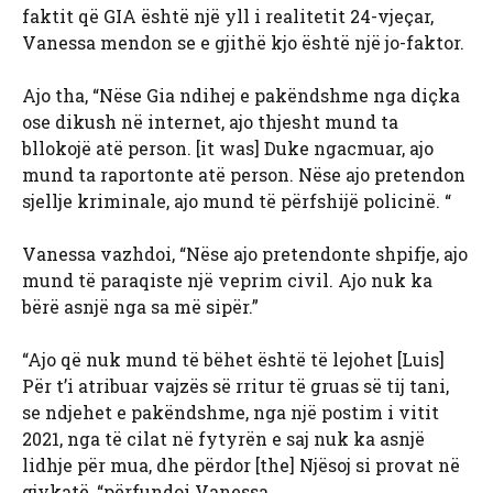
faktit që GIA është një yll i realitetit 24-vjeçar,
Vanessa mendon se e gjithë kjo është një jo-faktor.
Ajo tha, “Nëse Gia ndihej e pakëndshme nga diçka
ose dikush në internet, ajo thjesht mund ta
bllokojë atë person. [it was] Duke ngacmuar, ajo
mund ta raportonte atë person. Nëse ajo pretendon
sjellje kriminale, ajo mund të përfshijë policinë. “
Vanessa vazhdoi, “Nëse ajo pretendonte shpifje, ajo
mund të paraqiste një veprim civil. Ajo nuk ka
bërë asnjë nga sa më sipër.”
“Ajo që nuk mund të bëhet është të lejohet [Luis]
Për t’i atribuar vajzës së rritur të gruas së tij tani,
se ndjehet e pakëndshme, nga një postim i vitit
2021, nga të cilat në fytyrën e saj nuk ka asnjë
lidhje për mua, dhe përdor [the] Njësoj si provat në
gjykatë, “përfundoi Vanessa.