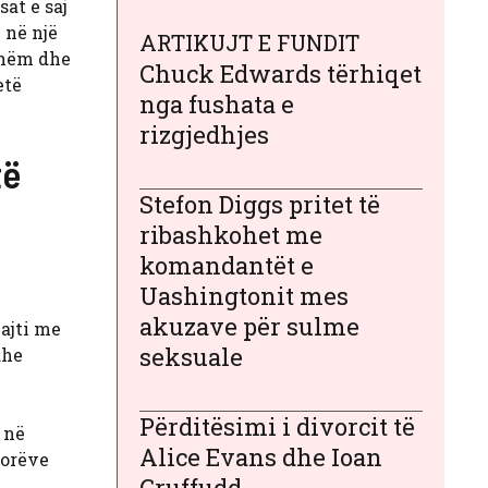
at e saj
 në një
ARTIKUJT E FUNDIT
shëm dhe
Chuck Edwards tërhiqet
etë
nga fushata e
rizgjedhjes
të
Stefon Diggs pritet të
ribashkohet me
komandantët e
Uashingtonit mes
akuzave për sulme
uajti me
seksuale
dhe
Përditësimi i divorcit të
 në
Alice Evans dhe Ioan
sorëve
Gruffudd