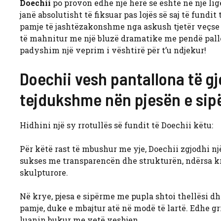
Doechii
po provon edhe një herë se është në një lig
janë absolutisht të fiksuar pas lojës së saj të fundi
pamje të jashtëzakonshme nga askush tjetër veçs
të mahnitur me një bluzë dramatike me pendë palloi
padyshim një veprim i vështirë për t’u ndjekur!
Doechii vesh pantallona të gj
tejdukshme nën pjesën e sipë
Hidhini një sy rrotullës së fundit të Doechii këtu:
Për këtë rast të mbushur me yje, Doechii zgjodhi nj
sukses me transparencën dhe strukturën, ndërsa kri
skulpturore.
Në krye, pjesa e sipërme me pupla shtoi thellësi dh
pamje, duke e mbajtur atë në modë të lartë. Edhe gri
luanin bukur me vetë veshjen.