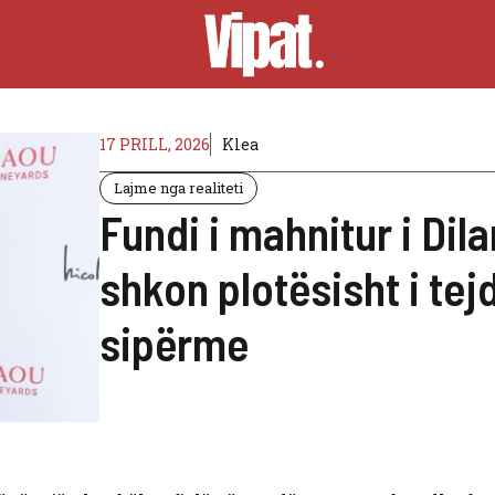
17 PRILL, 2026
Klea
Lajme nga realiteti
Fundi i mahnitur i Dil
shkon plotësisht i te
sipërme