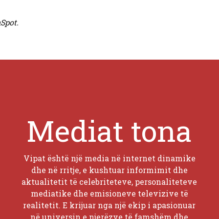
Spot.
Mediat tona
Vipat është një media në internet dinamike
dhe në rritje, e kushtuar informimit dhe
aktualitetit të celebriteteve, personaliteteve
mediatike dhe emisioneve televizive të
realitetit. E krijuar nga një ekip i apasionuar
në universin e njerëzve të famshëm dhe