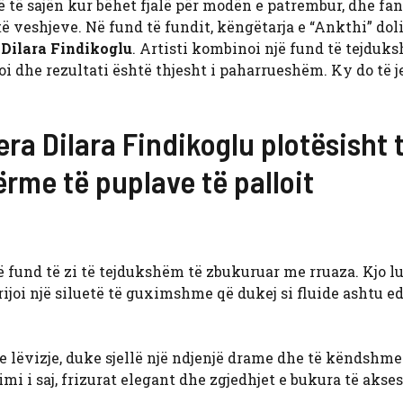
ë të sajën kur bëhet fjalë për modën e patrembur, dhe fans
t të veshjeve. Në fund të fundit, këngëtarja e “Ankthi” doli
e
Dilara Findikoglu
. Artisti kombinoi një fund të tejduk
 dhe rezultati është thjesht i paharrueshëm. Ky do të j
era Dilara Findikoglu plotësisht 
rme të puplave të palloit
ë fund të zi të tejdukshëm të zbukuruar me rruaza. Kjo l
joi një siluetë të guximshme që dukej si fluide ashtu e
e lëvizje, duke sjellë një ndjenjë drame dhe të këndshme
mi i saj, frizurat elegant dhe zgjedhjet e bukura të akse