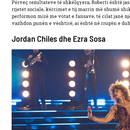
Përveç rezultateve të shkëlqyera, Roberti është ja
rrjetet sociale, kërcimet e tij marrin më shumë shi
performon mirë me votat e fansave, të cilat janë një
vazhdon punën e vështirë, ai është në rrugën e duhu
Jordan Chiles dhe Ezra Sosa