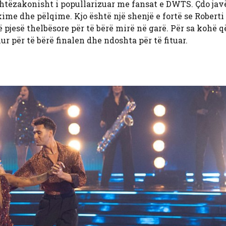
shtëzakonisht i popullarizuar me fansat e DWTS. Çdo jav
kime dhe pëlqime. Kjo është një shenjë e fortë se Roberti
 pjesë thelbësore për të bërë mirë në garë. Për sa kohë q
r për të bërë finalen dhe ndoshta për të fituar.