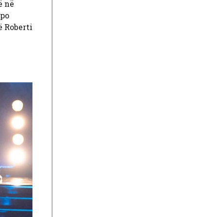
ë në
 po
ë Roberti