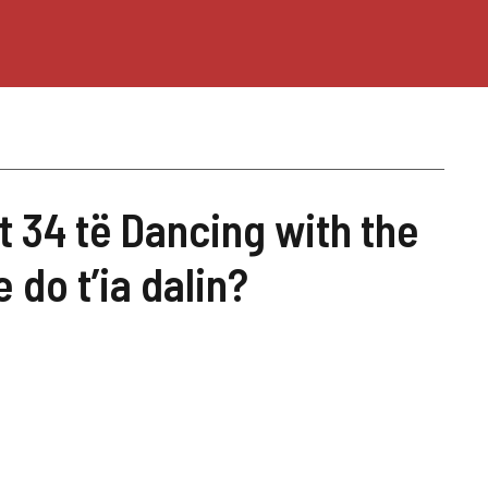
it 34 të Dancing with the
e do t’ia dalin?