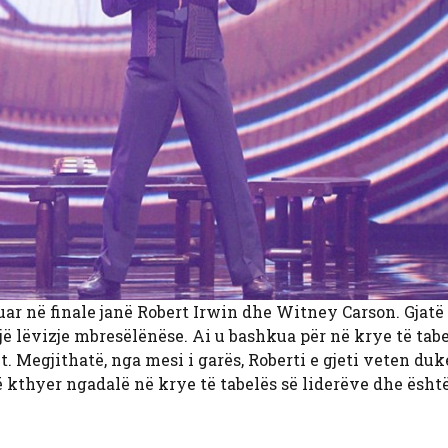
tuar në finale janë Robert Irwin dhe Witney Carson. Gjatë
jë lëvizje mbresëlënëse. Ai u bashkua për në krye të tabe
. Megjithatë, nga mesi i garës, Roberti e gjeti veten duk
të kthyer ngadalë në krye të tabelës së liderëve dhe ësht