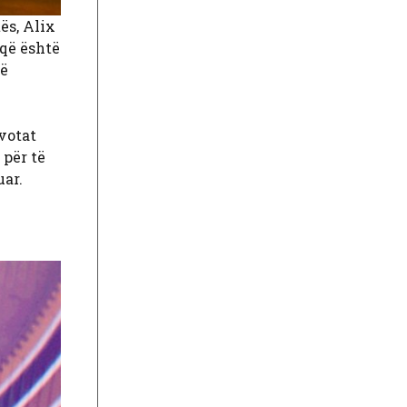
ës, Alix
 që është
që
 votat
 për të
uar.