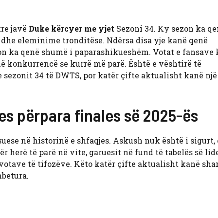
tre javë
Duke kërcyer me yjet
Sezoni 34. Ky sezon ka qe
 dhe eleminime tronditëse. Ndërsa disa yje kanë qenë
ezon ka qenë shumë i paparashikueshëm. Votat e fansave
 konkurrencë se kurrë më parë. Është e vështirë të
e sezonit 34 të DWTS, por katër çifte aktualisht kanë një
es përpara finales së 2025-ës
ese në historinë e shfaqjes. Askush nuk është i sigurt,
ër herë të parë në vite, garuesit në fund të tabelës së li
votave të tifozëve. Këto katër çifte aktualisht kanë sh
mbetura.