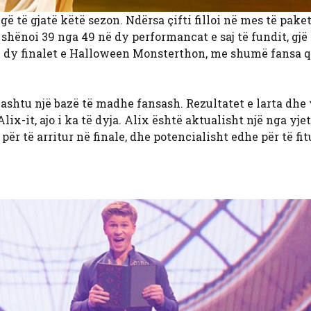
 të gjatë këtë sezon. Ndërsa çifti filloi në mes të paket
 shënoi 39 nga 49 në dy performancat e saj të fundit, gjë
i dy finalet e Halloween Monsterthon, me shumë fansa 
thashtu një bazë të madhe fansash. Rezultatet e larta dhe
x-it, ajo i ka të dyja. Alix është aktualisht një nga yjet
ër të arritur në finale, dhe potencialisht edhe për të fit