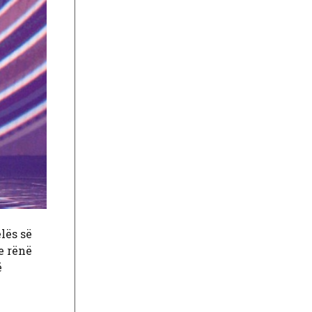
lës së
e rënë
ë