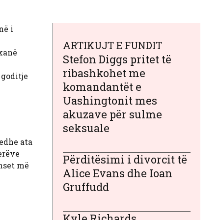
në i
ARTIKUJT E FUNDIT
 kanë
Stefon Diggs pritet të
ribashkohet me
 goditje
komandantët e
Uashingtonit mes
akuzave për sulme
seksuale
 edhe ata
derëve
Përditësimi i divorcit të
anset më
Alice Evans dhe Ioan
Gruffudd
Kyle Richards