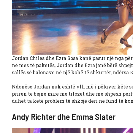
Jordan Chiles dhe Ezra Sosa kanë pasur një nga pë
në mes të paketës, Jordan dhe Ezra janë bërë shpej
sallës së balonave në një kohë të shkurtër, ndërsa 
Ndonëse Jordan nuk është ylli më i pëlqyer këtë se
priren të bëjnë mirë me tifozët dhe më shpesh përf
duhet ta ketë problem të shkojë deri në fund të ko
Andy Richter dhe Emma Slater