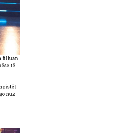
 filluan
nëse të
mpistët
ajo nuk