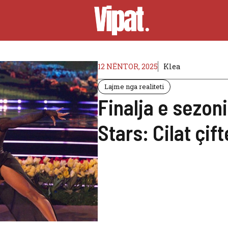
12 NËNTOR, 2025
Klea
Lajme nga realiteti
Finalja e sezon
Stars: Cilat çift