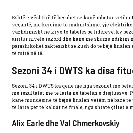
Është e vështirë të besohet se kanë mbetur vetëm 
veçantë, me kërcime të mahnitshme, yje elektrike
vazhdimisht në krye të tabelës së liderëve, ky s
arritur nivele rekord dhe kanë më shumë ndikim në
parashikohet saktësisht se kush do të bëjë finalen 
të mirë në të.
Sezoni 34 i DWTS ka disa fitu
Sezoni 34 i DWTS ka qenë një nga sezonet më befasu
me rezultatet më të larta në tabelën e drejtuesve. P
kanë mundësinë të bëjnë finalen vetëm në bazë të 
të larta për të kaluar në finale, nga shtatë çiftet e 
Alix Earle dhe Val Chmerkovskiy