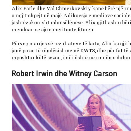
Alix Earle dhe Val Chmerkovskiy kanë bërë një rrugë
u ngjit shpejt në majë. Ndikuesja e mediave sociale
jashtëzakonisht mbresëlënëse. Alix gjithashtu bër
menduan se ajo e meritonte fitoren.
Përveç marrjes së rezultateve të larta, Alix ka gji
janë po aq të rëndësishme në DWTS, dhe për fat të Ali
mposhtur këtë sezon, i cili është në rrugën e duhur p
Robert Irwin dhe Witney Carson