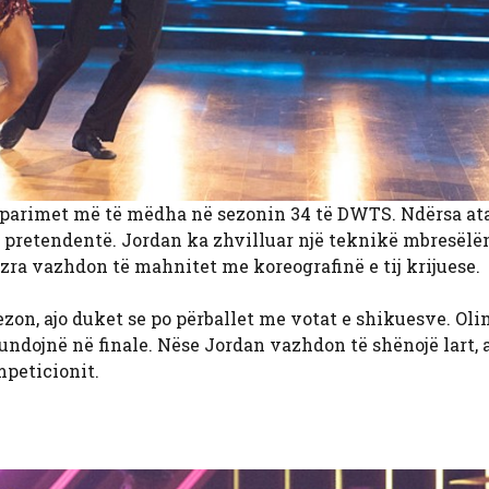
rparimet më të mëdha në sezonin 34 të DWTS. Ndërsa ata
t pretendentë. Jordan ka zhvilluar një teknikë mbresëlë
Ezra vazhdon të mahnitet me koreografinë e tij krijuese.
zon, ajo duket se po përballet me votat e shikuesve. Oli
undojnë në finale. Nëse Jordan vazhdon të shënojë lart, 
mpeticionit.