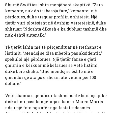
Shumë Swifties ishin menjëherë skeptikë. “Zero
komente, nuk do t’u besoja fare,” komentoi një
përdorues, duke treguar profilin e shitësit. Një
tjetër vuri plotësisht në dyshim vërtetësinë, duke
shkruar: “Ndoshta dikush e ka dubluar tashmë dhe
nuk është autentik.”
Të tjerët ishin më të përqendruar në rrethanat e
listimit. “Mendoj se disa mbetën pas aksidentit,”
spekuloi një përdorues. Një tjetër fanse e gjeti
çmimin e kërkuar më befasues se vetë listimi,
duke bërë shaka, “Unë mendoj se është më e
çmendur që ata po e shesin atë vetëm për 100
dollarë.”
Vetë shamia e qëndisur tashmë ishte bërë një pikë
diskutimi pasi këngëtarja e kantri Maren Morris
ndau një foto nga afër nga festat e dasmës.