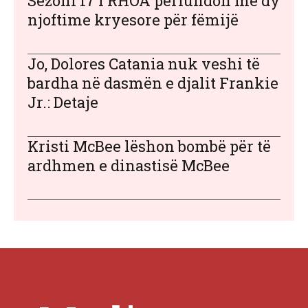
Sezoni 17 i RHOA përfundon me dy
njoftime kryesore për fëmijë
Jo, Dolores Catania nuk veshi të
bardha në dasmën e djalit Frankie
Jr.: Detaje
Kristi McBee lëshon bombë për të
ardhmen e dinastisë McBee