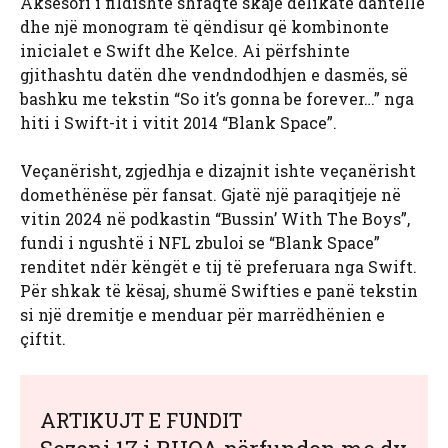
Aksesori i fildishtë shfaqte skaje delikate dantelle
dhe një monogram të qëndisur që kombinonte
inicialet e Swift dhe Kelce. Ai përfshinte
gjithashtu datën dhe vendndodhjen e dasmës, së
bashku me tekstin “So it’s gonna be forever…” nga
hiti i Swift-it i vitit 2014 “Blank Space”.
Veçanërisht, zgjedhja e dizajnit ishte veçanërisht
domethënëse për fansat. Gjatë një paraqitjeje në
vitin 2024 në podkastin “Bussin’ With The Boys”,
fundi i ngushtë i NFL zbuloi se “Blank Space”
renditet ndër këngët e tij të preferuara nga Swift.
Për shkak të kësaj, shumë Swifties e panë tekstin
si një dremitje e menduar për marrëdhënien e
çiftit.
ARTIKUJT E FUNDIT