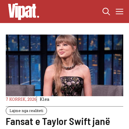
Skip
M
to
content
7 KORRIK, 2026
Klea
Lajme nga realiteti
Fansat e Taylor Swift janë