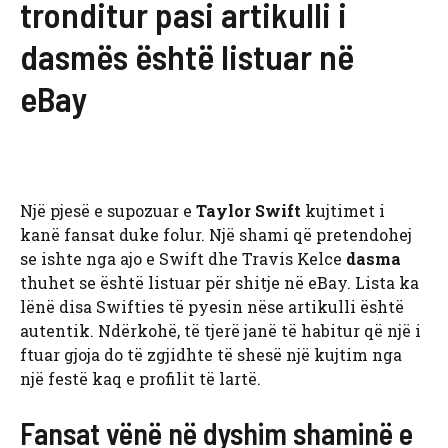
tronditur pasi artikulli i
dasmës është listuar në
eBay
Një pjesë e supozuar e
Taylor Swift
kujtimet i
kanë fansat duke folur. Një shami që pretendohej
se ishte nga ajo e Swift dhe Travis Kelce
dasma
thuhet se është listuar për shitje në eBay. Lista ka
lënë disa Swifties të pyesin nëse artikulli është
autentik. Ndërkohë, të tjerë janë të habitur që një i
ftuar gjoja do të zgjidhte të shesë një kujtim nga
një festë kaq e profilit të lartë.
Fansat vënë në dyshim shaminë e