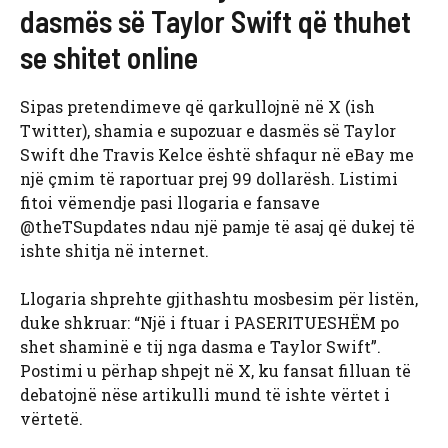
dasmës së Taylor Swift që thuhet
se shitet online
Sipas pretendimeve që qarkullojnë në X (ish
Twitter), shamia e supozuar e dasmës së Taylor
Swift dhe Travis Kelce është shfaqur në eBay me
një çmim të raportuar prej 99 dollarësh. Listimi
fitoi vëmendje pasi llogaria e fansave
@theTSupdates ndau një pamje të asaj që dukej të
ishte shitja në internet.
Llogaria shprehte gjithashtu mosbesim për listën,
duke shkruar: “Një i ftuar i PASERITUESHËM po
shet shaminë e tij nga dasma e Taylor Swift”.
Postimi u përhap shpejt në X, ku fansat filluan të
debatojnë nëse artikulli mund të ishte vërtet i
vërtetë.