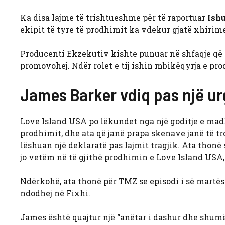
Ka disa lajme të trishtueshme për të raportuar
Ishu
ekipit të tyre të prodhimit ka vdekur gjatë xhirime
Producenti Ekzekutiv kishte punuar në shfaqje që ng
promovohej. Ndër rolet e tij ishin mbikëqyrja e pro
James Barker vdiq pas një ur
Love Island USA po lëkundet nga një goditje e madh
prodhimit, dhe ata që janë prapa skenave janë të tr
lëshuan një deklaratë pas lajmit tragjik. Ata thonë
jo vetëm në të gjithë prodhimin e Love Island USA,
Ndërkohë, ata thonë për TMZ se episodi i së martës
ndodhej në Fixhi.
James është quajtur një “anëtar i dashur dhe shumë 