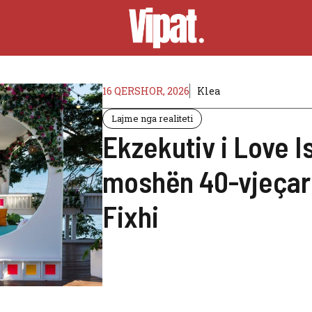
16 QERSHOR, 2026
Klea
Lajme nga realiteti
Ekzekutiv i Love I
moshën 40-vjeçar
Fixhi