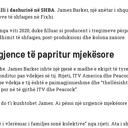
lli i dashurisë në SHBA
. James Barker, një anëtar i shqu
ve të shfaqjes në Fixhi.
a viti 2020, duke filluar si producent i tregimeve përpa
dhimit të shfaqjes, post-produksioni dhe kolona zanore.
gjence të papritur mjekësore
e. James Barker ishte një pjesë e madhe e ekipit të tyre
onditur pas vdekjes së tij. Rrjeti, ITV America dhe Peaco
 se vdekja e tij është e paimagjinueshme dhe “thellësisht
 por në të gjithë ITV dhe Peacock”.
 do t’i kushtohet James. Ai pësoi një urgjencë mjekësore
i vlerësuar i familjes sonë kolektive” nga rrjeti. Ata i 