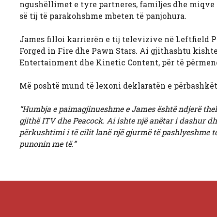
ngushëllimet e tyre partneres, familjes dhe miqve t
së tij të parakohshme mbeten të panjohura.
James filloi karrierën e tij televizive në Leftfield
Forged in Fire dhe Pawn Stars. Ai gjithashtu kisht
Entertainment dhe Kinetic Content, për të përmend
Më poshtë mund të lexoni deklaratën e përbashkët
“Humbja e paimagjinueshme e James është ndjerë thellë
gjithë ITV dhe Peacock. Ai ishte një anëtar i dashur dh
përkushtimi i të cilit lanë një gjurmë të pashlyeshme te 
punonin me të.”