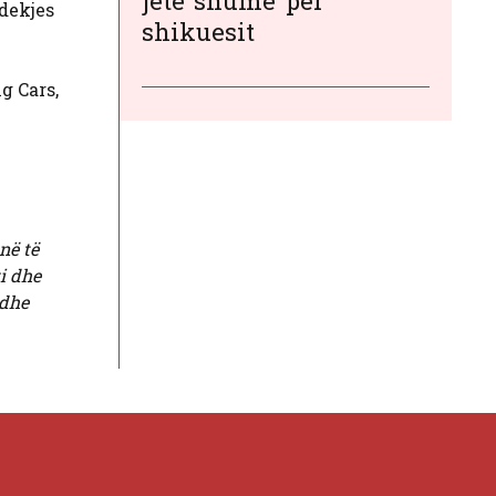
jetë ‘shumë’ për
vdekjes
shikuesit
g Cars,
në të
ti dhe
 dhe