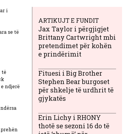
ar i
ARTIKUJT E FUNDIT
Jax Taylor i përgjigjet
ra se të
Brittany Cartwright mbi
pretendimet për kohën
e prindërimit
 të
Fituesi i Big Brother
ck
Stephen Bear burgoset
 e ndjerë
për shkelje të urdhrit të
gjykatës
 ndërsa
Erin Lichy i RHONY
thotë se sezoni 16 do të
shprehën