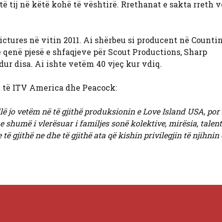
ë tij në këtë kohë të vështirë. Rrethanat e sakta rreth 
 Pictures në vitin 2011. Ai shërbeu si producent në Countin
e qenë pjesë e shfaqjeve për Scout Productions, Sharp
ur disa. Ai ishte vetëm 40 vjeç kur vdiq.
 të ITV America dhe Peacock:
 jo vetëm në të gjithë produksionin e Love Island USA, por 
e shumë i vlerësuar i familjes sonë kolektive, mirësia, talen
të gjithë ne dhe të gjithë ata që kishin privilegjin të njihnin