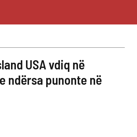
sland USA vdiq në
e ndërsa punonte në