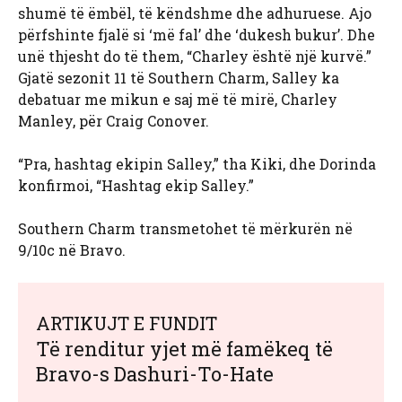
shumë të ëmbël, të këndshme dhe adhuruese. Ajo
përfshinte fjalë si ‘më fal’ dhe ‘dukesh bukur’. Dhe
unë thjesht do të them, “Charley është një kurvë.”
Gjatë sezonit 11 të Southern Charm, Salley ka
debatuar me mikun e saj më të mirë, Charley
Manley, për Craig Conover.
“Pra, hashtag ekipin Salley,” tha Kiki, dhe Dorinda
konfirmoi, “Hashtag ekip Salley.”
Southern Charm transmetohet të mërkurën në
9/10c në Bravo.
ARTIKUJT E FUNDIT
Të renditur yjet më famëkeq të
Bravo-s Dashuri-To-Hate