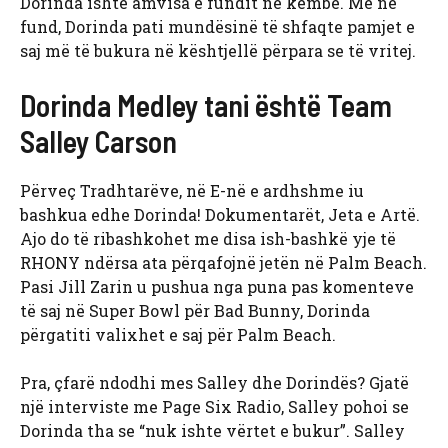
Dorinda ishte amvisa e fundit në këmbë. Më në
fund, Dorinda pati mundësinë të shfaqte pamjet e
saj më të bukura në kështjellë përpara se të vritej.
Dorinda Medley tani është Team
Salley Carson
Përveç Tradhtarëve, në E-në e ardhshme iu
bashkua edhe Dorinda! Dokumentarët, Jeta e Artë.
Ajo do të ribashkohet me disa ish-bashkë yje të
RHONY ndërsa ata përqafojnë jetën në Palm Beach.
Pasi Jill Zarin u pushua nga puna pas komenteve
të saj në Super Bowl për Bad Bunny, Dorinda
përgatiti valixhet e saj për Palm Beach.
Pra, çfarë ndodhi mes Salley dhe Dorindës? Gjatë
një interviste me Page Six Radio, Salley pohoi se
Dorinda tha se “nuk ishte vërtet e bukur”. Salley