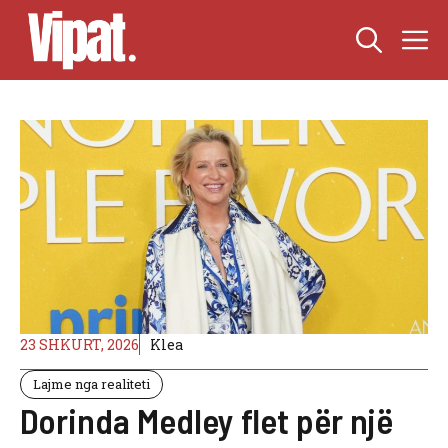
Skip
M
to
content
23 SHKURT, 2026
Klea
Lajme nga realiteti
Dorinda Medley flet për një