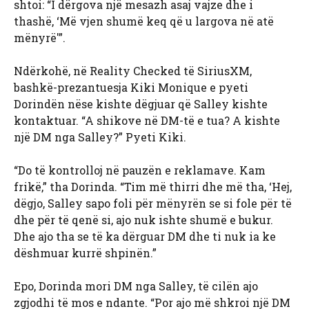
shtoi: “I dërgova një mesazh asaj vajze dhe i
thashë, ‘Më vjen shumë keq që u largova në atë
mënyrë'”.
Ndërkohë, në Reality Checked të SiriusXM,
bashkë-prezantuesja Kiki Monique e pyeti
Dorindën nëse kishte dëgjuar që Salley kishte
kontaktuar. “A shikove në DM-të e tua? A kishte
një DM nga Salley?” Pyeti Kiki.
“Do të kontrolloj në pauzën e reklamave. Kam
frikë,” tha Dorinda. “Tim më thirri dhe më tha, ‘Hej,
dëgjo, Salley sapo foli për mënyrën se si fole për të
dhe për të qenë si, ajo nuk ishte shumë e bukur.
Dhe ajo tha se të ka dërguar DM dhe ti nuk ia ke
dëshmuar kurrë shpinën.”
Epo, Dorinda mori DM nga Salley, të cilën ajo
zgjodhi të mos e ndante. “Por ajo më shkroi një DM