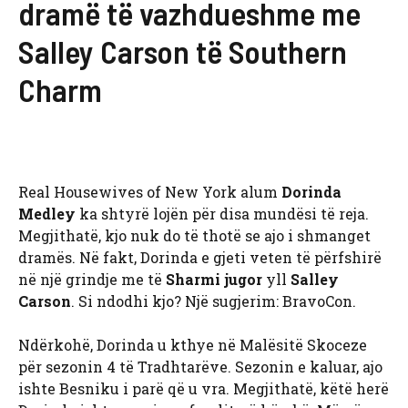
dramë të vazhdueshme me
Salley Carson të Southern
Charm
Real Housewives of New York alum
Dorinda
Medley
ka shtyrë lojën për disa mundësi të reja.
Megjithatë, kjo nuk do të thotë se ajo i shmanget
dramës. Në fakt, Dorinda e gjeti veten të përfshirë
në një grindje me të
Sharmi jugor
yll
Salley
Carson
. Si ndodhi kjo? Një sugjerim: BravoCon.
Ndërkohë, Dorinda u kthye në Malësitë Skoceze
për sezonin 4 të Tradhtarëve. Sezonin e kaluar, ajo
ishte Besniku i parë që u vra. Megjithatë, këtë herë