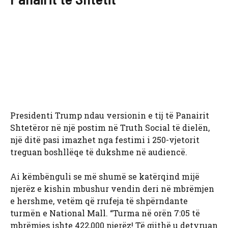
Presidenti Trump ndau versionin e tij të Panairit
Shtetëror në një postim në Truth Social të dielën,
një ditë pasi imazhet nga festimi i 250-vjetorit
treguan boshllëqe të dukshme në audiencë.
Ai këmbënguli se më shumë se katërqind mijë
njerëz e kishin mbushur vendin deri në mbrëmjen
e hershme, vetëm që rrufeja të shpërndante
turmën e National Mall. “Turma në orën 7:05 të
mbrëmjes ishte 422,000 njerëz! Të gjithë u detyruan