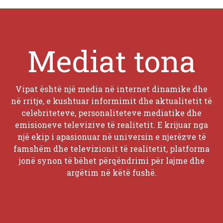
Mediat tona
Vipat është një media në internet dinamike dhe
në rritje, e kushtuar informimit dhe aktualitetit të
celebriteteve, personaliteteve mediatike dhe
emisioneve televizive të realitetit. E krijuar nga
një ekip i apasionuar në universin e njerëzve të
famshëm dhe televizionit të realitetit, platforma
jonë synon të bëhet përqëndrimi për lajme dhe
argëtim në këtë fushë.