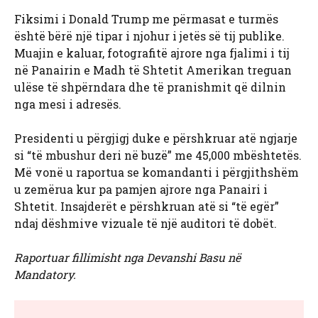
Fiksimi i Donald Trump me përmasat e turmës
është bërë një tipar i njohur i jetës së tij publike.
Muajin e kaluar, fotografitë ajrore nga fjalimi i tij
në Panairin e Madh të Shtetit Amerikan treguan
ulëse të shpërndara dhe të pranishmit që dilnin
nga mesi i adresës.
Presidenti u përgjigj duke e përshkruar atë ngjarje
si “të mbushur deri në buzë” me 45,000 mbështetës.
Më vonë u raportua se komandanti i përgjithshëm
u zemërua kur pa pamjen ajrore nga Panairi i
Shtetit. Insajderët e përshkruan atë si “të egër”
ndaj dëshmive vizuale të një auditori të dobët.
Raportuar fillimisht nga Devanshi Basu në
Mandatory.