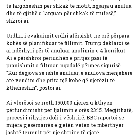
të largoheshin për shkak të motit, ngjarja u anulua
dhe të gjithë u larguan për shkak të rrufesë,”
shkroi ai.
Urdhri i evakuimit erdhi afërsisht tre orë përpara
kohës së planifikuar të fillimit. Trump deklaroi se
ai ndërhyri për të anuluar anulimin e 4 korrikut.
Ai e përshkroi periudhën e pritjes pasi të
pranishmit u filtruan ngadalë përmes sigurisë.
“Kur dëgjova se ishte anuluar, e anulova menjëherë
atë vendim dhe prita një kohë që njerëzit të
ktheheshin”, postoi ai.
Ai vlerësoi se rreth 150,000 njerëz u kthyen
përfundimisht për fjalimin e orës 23:15. Megjithatë,
procesi i rihyrjes doli i vështirë. BBC raportoi se
mijëra pjesëmarrës e gjetën veten të mbërthyer
jashtë terrenit për një shtrirje të gjatë.