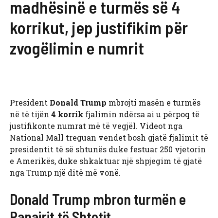
madhësinë e turmës së 4
korrikut, jep justifikim për
zvogëlimin e numrit
President
Donald Trump
mbrojti masën e turmës
në të tijën
4 korrik
fjalimin ndërsa ai u përpoq të
justifikonte numrat më të vegjël. Videot nga
National Mall treguan vendet bosh gjatë fjalimit të
presidentit të së shtunës duke festuar 250 vjetorin
e Amerikës, duke shkaktuar një shpjegim të gjatë
nga Trump një ditë më vonë.
Donald Trump mbron turmën e
Panairit të Shtetit