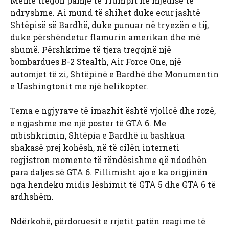
Meme tregon pamje të Trumpit në mjedise të
ndryshme. Ai mund të shihet duke ecur jashtë
Shtëpisë së Bardhë, duke punuar në tryezën e tij,
duke përshëndetur flamurin amerikan dhe më
shumë. Përshkrime të tjera tregojnë një
bombardues B-2 Stealth, Air Force One, një
automjet të zi, Shtëpinë e Bardhë dhe Monumentin
e Uashingtonit me një helikopter.
Tema e ngjyrave të imazhit është vjollcë dhe rozë,
e ngjashme me një poster të GTA 6. Me
mbishkrimin, Shtëpia e Bardhë iu bashkua
shakasë prej kohësh, në të cilën interneti
regjistron momente të rëndësishme që ndodhën
para daljes së GTA 6. Fillimisht ajo e ka origjinën
nga hendeku midis lëshimit të GTA 5 dhe GTA 6 të
ardhshëm.
Ndërkohë, përdoruesit e rrjetit patën reagime të