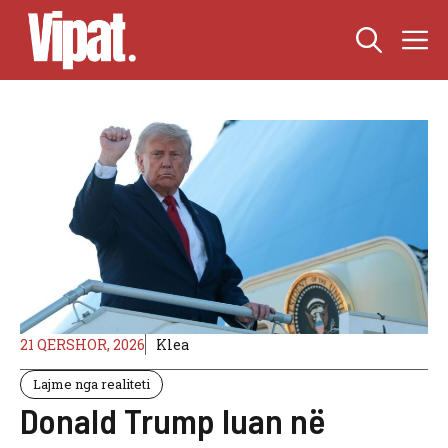
Skip
M
to
content
21 QERSHOR, 2026
Klea
Lajme nga realiteti
Donald Trump luan në