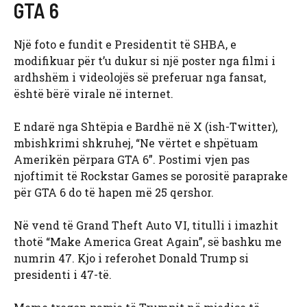
GTA 6
Një foto e fundit e Presidentit të SHBA, e
modifikuar për t’u dukur si një poster nga filmi i
ardhshëm i videolojës së preferuar nga fansat,
është bërë virale në internet.
E ndarë nga Shtëpia e Bardhë në X (ish-Twitter),
mbishkrimi shkruhej, “Ne vërtet e shpëtuam
Amerikën përpara GTA 6”. Postimi vjen pas
njoftimit të Rockstar Games se porositë paraprake
për GTA 6 do të hapen më 25 qershor.
Në vend të Grand Theft Auto VI, titulli i imazhit
thotë “Make America Great Again”, së bashku me
numrin 47. Kjo i referohet Donald Trump si
presidenti i 47-të.