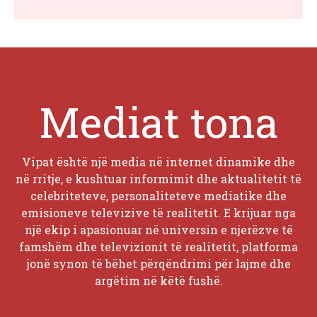
Mediat tona
Vipat është një media në internet dinamike dhe
në rritje, e kushtuar informimit dhe aktualitetit të
celebriteteve, personaliteteve mediatike dhe
emisioneve televizive të realitetit. E krijuar nga
një ekip i apasionuar në universin e njerëzve të
famshëm dhe televizionit të realitetit, platforma
jonë synon të bëhet përqëndrimi për lajme dhe
argëtim në këtë fushë.