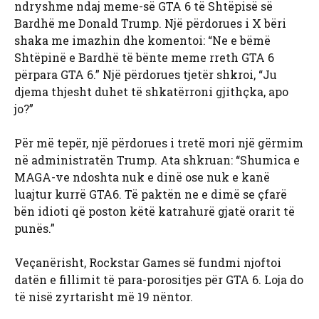
ndryshme ndaj meme-së GTA 6 të Shtëpisë së
Bardhë me Donald Trump. Një përdorues i X bëri
shaka me imazhin dhe komentoi: “Ne e bëmë
Shtëpinë e Bardhë të bënte meme rreth GTA 6
përpara GTA 6.” Një përdorues tjetër shkroi, “Ju
djema thjesht duhet të shkatërroni gjithçka, apo
jo?”
Për më tepër, një përdorues i tretë mori një gërmim
në administratën Trump. Ata shkruan: “Shumica e
MAGA-ve ndoshta nuk e dinë ose nuk e kanë
luajtur kurrë GTA6. Të paktën ne e dimë se çfarë
bën idioti që poston këtë katrahurë gjatë orarit të
punës.”
Veçanërisht, Rockstar Games së fundmi njoftoi
datën e fillimit të para-porositjes për GTA 6. Loja do
të nisë zyrtarisht më 19 nëntor.