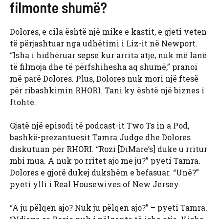
filmonte shumë?
Dolores, e cila është një mike e kastit, e gjeti veten
të përjashtuar nga udhëtimi i Liz-it në Newport.
“Isha i hidhëruar sepse kur arrita atje, nuk më lanë
të filmoja dhe të përfshihesha aq shumë,” pranoi
më parë Dolores. Plus, Dolores nuk mori një ftesë
për ribashkimin RHORI. Tani ky është një biznes i
ftohtë.
Gjatë një episodi të podcast-it Two Ts in a Pod,
bashkë-prezantuesit Tamra Judge dhe Dolores
diskutuan për RHORI. “Rozi [DiMare’s] duke u rritur
mbi mua. A nuk po rritet ajo me ju?” pyeti Tamra.
Dolores e gjorë dukej dukshëm e befasuar. “Unë?”
pyeti ylli i Real Housewives of New Jersey.
“A ju pëlqen ajo? Nuk ju pëlqen ajo?” – pyeti Tamra.