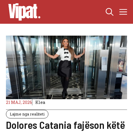
Skip
M
to
content
21 MAJ, 2026
Klea
Lajme nga realiteti
Dolores Catania fajëson këtë