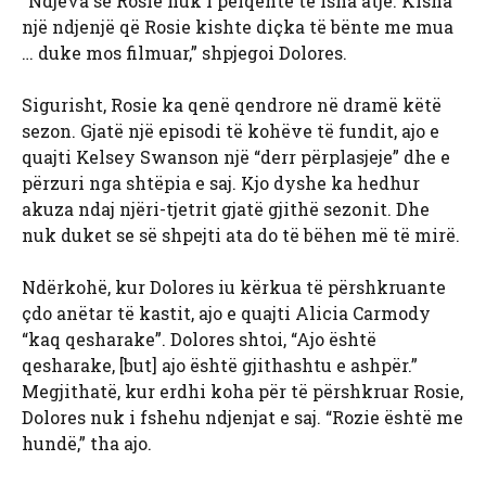
“Ndjeva se Rosie nuk i pëlqente të isha atje. Kisha
një ndjenjë që Rosie kishte diçka të bënte me mua
… duke mos filmuar,” shpjegoi Dolores.
Sigurisht, Rosie ka qenë qendrore në dramë këtë
sezon. Gjatë një episodi të kohëve të fundit, ajo e
quajti Kelsey Swanson një “derr përplasjeje” dhe e
përzuri nga shtëpia e saj. Kjo dyshe ka hedhur
akuza ndaj njëri-tjetrit gjatë gjithë sezonit. Dhe
nuk duket se së shpejti ata do të bëhen më të mirë.
Ndërkohë, kur Dolores iu kërkua të përshkruante
çdo anëtar të kastit, ajo e quajti Alicia Carmody
“kaq qesharake”. Dolores shtoi, “Ajo është
qesharake, [but] ajo është gjithashtu e ashpër.”
Megjithatë, kur erdhi koha për të përshkruar Rosie,
Dolores nuk i fshehu ndjenjat e saj. “Rozie është me
hundë,” tha ajo.