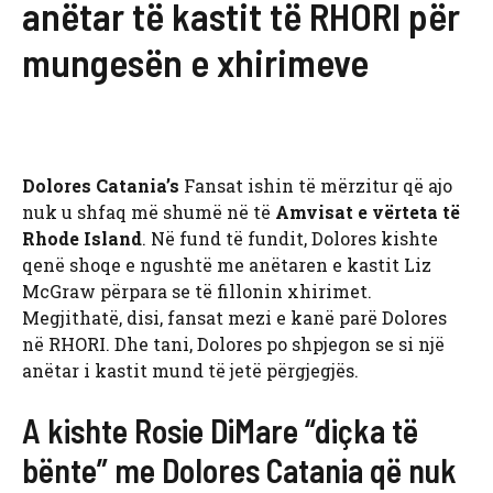
anëtar të kastit të RHORI për
mungesën e xhirimeve
Dolores Catania’s
Fansat ishin të mërzitur që ajo
nuk u shfaq më shumë në të
Amvisat e vërteta të
Rhode Island
. Në fund të fundit, Dolores kishte
qenë shoqe e ngushtë me anëtaren e kastit Liz
McGraw përpara se të fillonin xhirimet.
Megjithatë, disi, fansat mezi e kanë parë Dolores
në RHORI. Dhe tani, Dolores po shpjegon se si një
anëtar i kastit mund të jetë përgjegjës.
A kishte Rosie DiMare “diçka të
bënte” me Dolores Catania që nuk