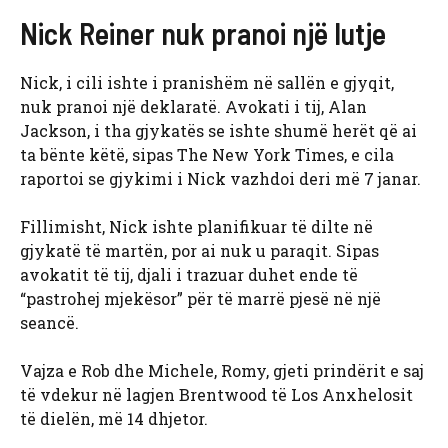
Nick Reiner nuk pranoi një lutje
Nick, i cili ishte i pranishëm në sallën e gjyqit,
nuk pranoi një deklaratë. Avokati i tij, Alan
Jackson, i tha gjykatës se ishte shumë herët që ai
ta bënte këtë, sipas The New York Times, e cila
raportoi se gjykimi i Nick vazhdoi deri më 7 janar.
Fillimisht, Nick ishte planifikuar të dilte në
gjykatë të martën, por ai nuk u paraqit. Sipas
avokatit të tij, djali i trazuar duhet ende të
“pastrohej mjekësor” për të marrë pjesë në një
seancë.
Vajza e Rob dhe Michele, Romy, gjeti prindërit e saj
të vdekur në lagjen Brentwood të Los Anxhelosit
të dielën, më 14 dhjetor.