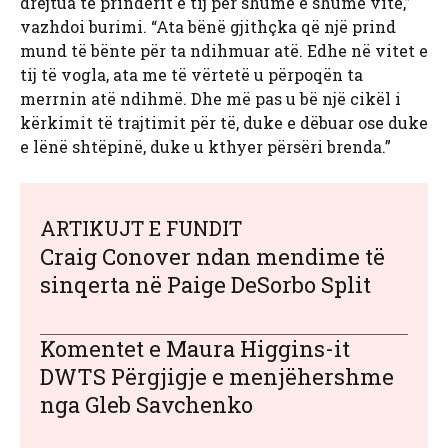
drejtua te prindërit e tij për shumë e shumë vite,”
vazhdoi burimi. “Ata bënë gjithçka që një prind
mund të bënte për ta ndihmuar atë. Edhe në vitet e
tij të vogla, ata me të vërtetë u përpoqën ta
merrnin atë ndihmë. Dhe më pas u bë një cikël i
kërkimit të trajtimit për të, duke e dëbuar ose duke
e lënë shtëpinë, duke u kthyer përsëri brenda.”
ARTIKUJT E FUNDIT
Craig Conover ndan mendime të
sinqerta në Paige DeSorbo Split
Komentet e Maura Higgins-it
DWTS Përgjigje e menjëhershme
nga Gleb Savchenko