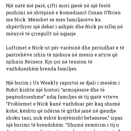
Një natë më parë, çifti mori pjesë në një festë
pushimi në shtëpinë e komedianit Conan O’Brien
me Nick. Mësohet se mes familjarëve ka
shpërthyer një debat i ashpër dhe Nick po sillej në
mënyrë të çrregullt në ngjarje.
Luftimet e Nick-ut për varësinë dhe periudhat e të
pastrehëve ishin të njohura në mesin e atyre që
njihnin Reiners. Kjo çoi në tension të
vazhdueshëm brenda familjes.
Një burim i Us Weekly raportoi se djali i mesëm i
Robit kishte një histori “armiqësore dhe të
paqëndrueshme” ndaj familjes së tij gjatë viteve.
“Problemet e Nick kanë vazhduar për kaq shumë
kohë, kështu që ndërsa të gjithë janë në gjendje
shoku tani, nuk është krejtësisht befasuese,” sipas
një burimi të brendshëm. “Shumë zemërim i tij u