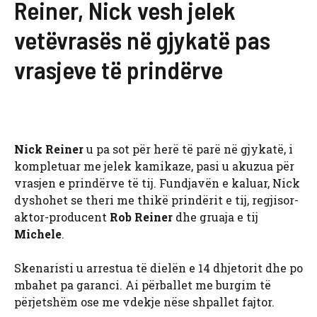
Reiner, Nick vesh jelek
vetëvrasës në gjykatë pas
vrasjeve të prindërve
Nick Reiner
u pa sot për herë të parë në gjykatë, i
kompletuar me jelek kamikaze, pasi u akuzua për
vrasjen e prindërve të tij. Fundjavën e kaluar, Nick
dyshohet se theri me thikë prindërit e tij, regjisor-
aktor-producent
Rob Reiner
dhe gruaja e tij
Michele
.
Skenaristi u arrestua të dielën e 14 dhjetorit dhe po
mbahet pa garanci. Ai përballet me burgim të
përjetshëm ose me vdekje nëse shpallet fajtor.