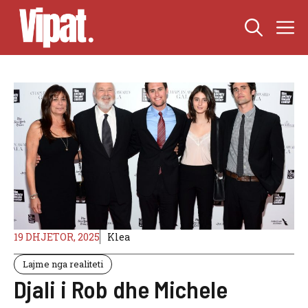
Skip
M
to
content
19 DHJETOR, 2025
Klea
Lajme nga realiteti
Djali i Rob dhe Michele