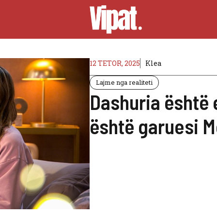
12 TETOR, 2025
Klea
Lajme nga realiteti
Dashuria është 
është garuesi 