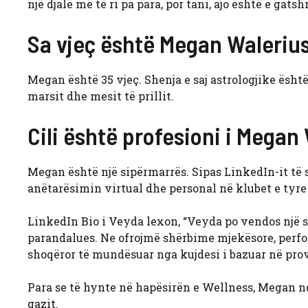
një djalë më të ri pa para, por tani, ajo është e gat
Sa vjeç është Megan Waleriu
Megan është 35 vjeç. Shenja e saj astrologjike është 
marsit dhe mesit të prillit.
Cili është profesioni i Megan
Megan është një sipërmarrës. Sipas LinkedIn-it të s
anëtarësimin virtual dhe personal në klubet e tyr
LinkedIn Bio i Veyda lexon, “Veyda po vendos një 
parandalues. Ne ofrojmë shërbime mjekësore, perf
shoqëror të mundësuar nga kujdesi i bazuar në prova
Para se të hynte në hapësirën e Wellness, Megan nd
gazit.