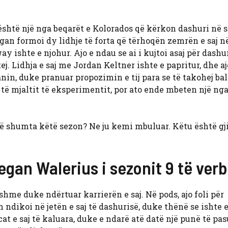
 është një nga beqarët e Kolorados që kërkon dashuri në 
egan formoi dy lidhje të forta që tërhoqën zemrën e saj n
 ishte e njohur. Ajo e ndau se ai i kujtoi asaj për dashur
tej. Lidhja e saj me Jordan Keltner ishte e papritur, dhe aj
nin, duke pranuar propozimin e tij para se të takohej bal
it të mjaltit të eksperimentit, por ato ende mbeten një nga
ë shumta këtë sezon? Ne ju kemi mbuluar. Këtu është gj
gan Walerius i sezonit 9 të ver
rshme duke ndërtuar karrierën e saj. Në pods, ajo foli për
ndikoi në jetën e saj të dashurisë, duke thënë se ishte 
cat e saj të kaluara, duke e ndarë atë datë një punë të pa