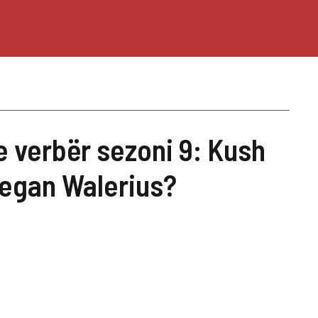
e verbër sezoni 9: Kush
Megan Walerius?