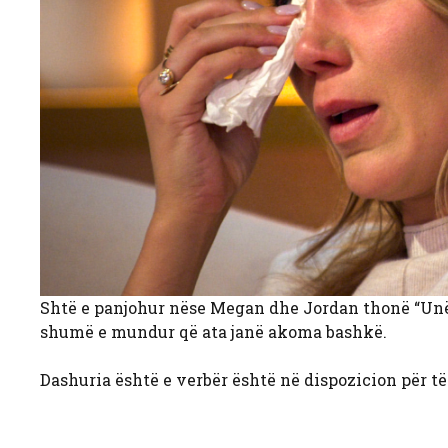
Shtë e panjohur nëse Megan dhe Jordan thonë “Unë bë
shumë e mundur që ata janë akoma bashkë.
Dashuria është e verbër është në dispozicion për t