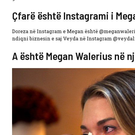
Çfarë është Instagrami i Meg
Doreza në Instagram e Megan është @meganwalerius
ndiqni biznesin e saj Veyda në Instagram @veydali
A është Megan Walerius në n