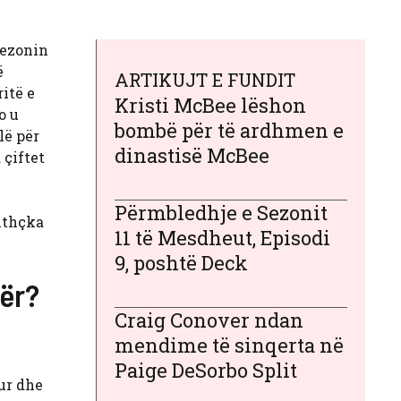
sezonin
ë
ARTIKUJT E FUNDIT
itë e
Kristi McBee lëshon
o u
bombë për të ardhmen e
lë për
dinastisë McBee
 çiftet
Përmbledhje e Sezonit
ithçka
11 të Mesdheut, Episodi
9, poshtë Deck
bër?
Craig Conover ndan
mendime të sinqerta në
e
Paige DeSorbo Split
sur dhe