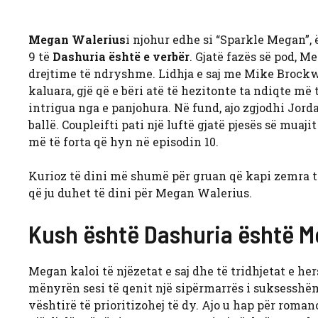
Megan Walerius
i njohur edhe si “Sparkle Megan”,
9 të
Dashuria është e verbër
. Gjatë fazës së pod, M
drejtime të ndryshme. Lidhja e saj me Mike Brockway
kaluara, gjë që e bëri atë të hezitonte ta ndiqte më 
intrigua nga e panjohura. Në fund, ajo zgjodhi Jorda
ballë. Coupleifti pati një luftë gjatë pjesës së muaj
më të forta që hyn në episodin 10.
Kurioz të dini më shumë për gruan që kapi zemra t
që ju duhet të dini për Megan Walerius.
Kush është Dashuria është Me
Megan kaloi të njëzetat e saj dhe të tridhjetat e he
mënyrën sesi të qenit një sipërmarrës i suksesshëm 
vështirë të prioritizohej të dy. Ajo u hap për roman