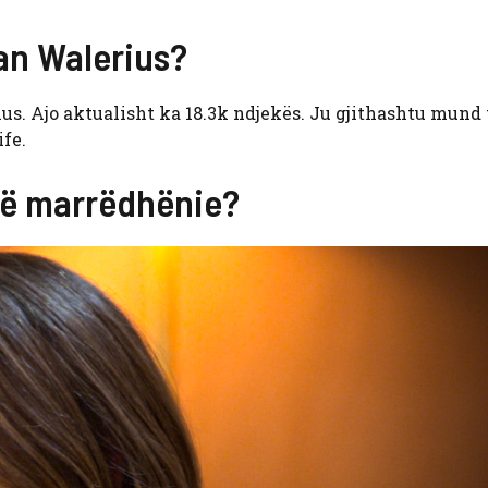
an Walerius?
. Ajo aktualisht ka 18.3k ndjekës. Ju gjithashtu mund 
fe.
jë marrëdhënie?