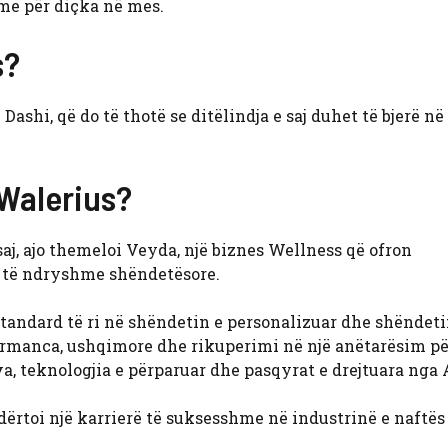
shme për diçka në mes.
s?
Dashi, që do të thotë se ditëlindja e saj duhet të bjerë në
 Walerius?
aj, ajo themeloi Veyda, një biznes Wellness që ofron
e të ndryshme shëndetësore.
standard të ri në shëndetin e personalizuar dhe shëndet
ormanca, ushqimore dhe rikuperimi në një anëtarësim pë
, teknologjia e përparuar dhe pasqyrat e drejtuara nga A
ërtoi një karrierë të suksesshme në industrinë e naftës