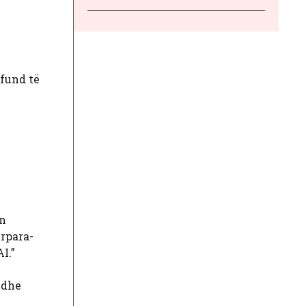
 fund të
in
rpara-
I.”
 dhe