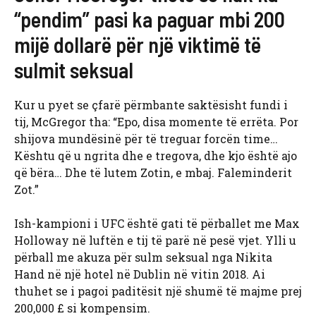
“pendim” pasi ka paguar mbi 200
mijë dollarë për një viktimë të
sulmit seksual
Kur u pyet se çfarë përmbante saktësisht fundi i
tij, McGregor tha: “Epo, disa momente të errëta. Por
shijova mundësinë për të treguar forcën time…
Kështu që u ngrita dhe e tregova, dhe kjo është ajo
që bëra… Dhe të lutem Zotin, e mbaj. Faleminderit
Zot.”
Ish-kampioni i UFC është gati të përballet me Max
Holloway në luftën e tij të parë në pesë vjet. Ylli u
përball me akuza për sulm seksual nga Nikita
Hand në një hotel në Dublin në vitin 2018. Ai
thuhet se i pagoi paditësit një shumë të majme prej
200,000 £ si kompensim.