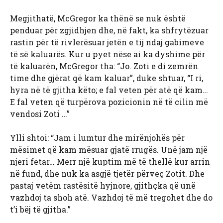
Megjithatë, McGregor ka thënë se nuk është
penduar për zgjidhjen dhe, në fakt, ka shfrytëzuar
rastin për të rivlerësuar jetën e tij ndaj gabimeve
të së kaluarës. Kur u pyet nëse ai ka dyshime për
të kaluarën, McGregor tha: “Jo. Zoti e di zemrën
time dhe gjërat që kam kaluar”, duke shtuar, “I ri,
hyra në të gjitha këto; e fal veten për atë që kam…
E fal veten që turpërova pozicionin në të cilin më
vendosi Zoti …”
Ylli shtoi: “Jam i lumtur dhe mirënjohës për
mësimet që kam mësuar gjatë rrugës. Unë jam një
njeri fetar… Merr një kuptim më të thellë kur arrin
në fund, dhe nuk ka asgjë tjetër përveç Zotit. Dhe
pastaj vetëm rastësitë hyjnore, gjithçka që unë
vazhdoj ta shoh atë. Vazhdoj të më tregohet dhe do
t’i bëj të gjitha.”