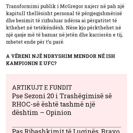
Transformimi publik i McGregor nxjerr në pah një
kapitull thellësisht personal të përgjegjshmërisë
dhe besimit të rizbuluar ndërsa ai përgatitet të
kthehet në tetëkëndësh. Nëse kjo përkthehet në
një qasje më të bazuar në jetën dhe karrierën e tij,
mbetet ende për t’u parë.
A VËRENI NJË NDRYSHIM MENDOR NË ISH
KAMPIONIN E UFC?
ARTIKUJT E FUNDIT
Pse Sezoni 20 i Trashëgimisë së
RHOC-së është tashmë një
dështim – Opinion
Pas Ribashkimit të Luginës, Bravo