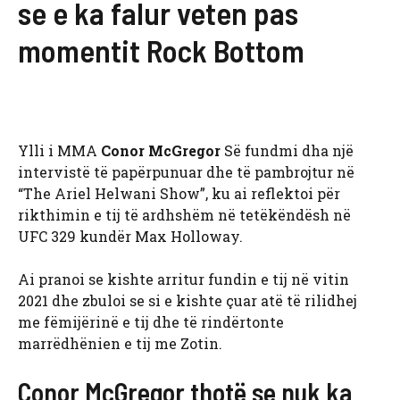
se e ka falur veten pas
momentit Rock Bottom
Ylli i MMA
Conor McGregor
Së fundmi dha një
intervistë të papërpunuar dhe të pambrojtur në
“The Ariel Helwani Show”, ku ai reflektoi për
rikthimin e tij të ardhshëm në tetëkëndësh në
UFC 329 kundër Max Holloway.
Ai pranoi se kishte arritur fundin e tij në vitin
2021 dhe zbuloi se si e kishte çuar atë të rilidhej
me fëmijërinë e tij dhe të rindërtonte
marrëdhënien e tij me Zotin.
Conor McGregor thotë se nuk ka