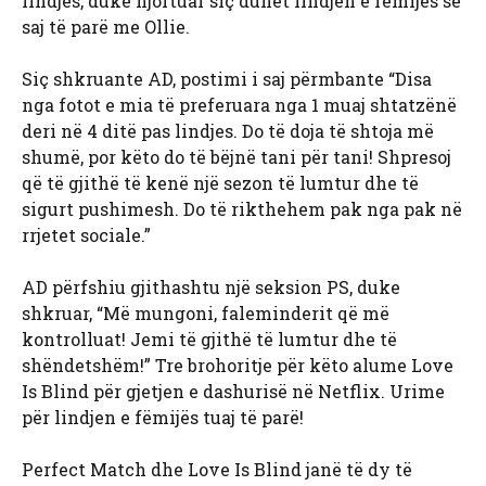
lindjes, duke njoftuar siç duhet lindjen e fëmijës së
saj të parë me Ollie.
Siç shkruante AD, postimi i saj përmbante “Disa
nga fotot e mia të preferuara nga 1 muaj shtatzënë
deri në 4 ditë pas lindjes. Do të doja të shtoja më
shumë, por këto do të bëjnë tani për tani! Shpresoj
që të gjithë të kenë një sezon të lumtur dhe të
sigurt pushimesh. Do të rikthehem pak nga pak në
rrjetet sociale.”
AD përfshiu gjithashtu një seksion PS, duke
shkruar, “Më mungoni, faleminderit që më
kontrolluat! Jemi të gjithë të lumtur dhe të
shëndetshëm!” Tre brohoritje për këto alume Love
Is Blind për gjetjen e dashurisë në Netflix. Urime
për lindjen e fëmijës tuaj të parë!
Perfect Match dhe Love Is Blind janë të dy të