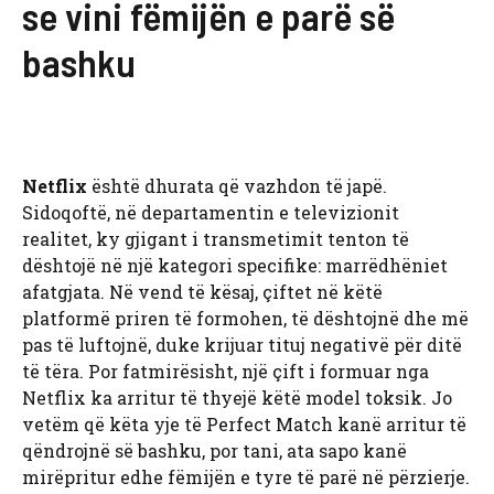
se vini fëmijën e parë së
bashku
Netflix
është dhurata që vazhdon të japë.
Sidoqoftë, në departamentin e televizionit
realitet, ky gjigant i transmetimit tenton të
dështojë në një kategori specifike: marrëdhëniet
afatgjata. Në vend të kësaj, çiftet në këtë
platformë priren të formohen, të dështojnë dhe më
pas të luftojnë, duke krijuar tituj negativë për ditë
të tëra. Por fatmirësisht, një çift i formuar nga
Netflix ka arritur të thyejë këtë model toksik. Jo
vetëm që këta yje të Perfect Match kanë arritur të
qëndrojnë së bashku, por tani, ata sapo kanë
mirëpritur edhe fëmijën e tyre të parë në përzierje.