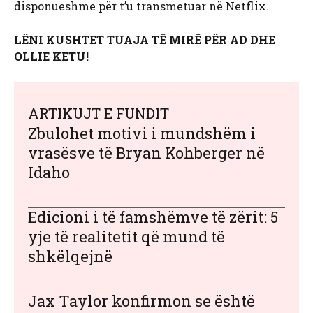
disponueshme për t’u transmetuar në Netflix.
LËNI KUSHTET TUAJA TË MIRË PËR AD DHE
OLLIE KETU!
ARTIKUJT E FUNDIT
Zbulohet motivi i mundshëm i
vrasësve të Bryan Kohberger në
Idaho
Edicioni i të famshëmve të zërit: 5
yje të realitetit që mund të
shkëlqejnë
Jax Taylor konfirmon se është