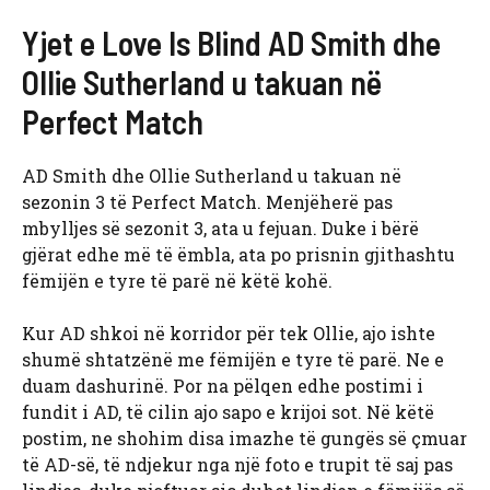
Yjet e Love Is Blind AD Smith dhe
Ollie Sutherland u takuan në
Perfect Match
AD Smith dhe Ollie Sutherland u takuan në
sezonin 3 të Perfect Match. Menjëherë pas
mbylljes së sezonit 3, ata u fejuan. Duke i bërë
gjërat edhe më të ëmbla, ata po prisnin gjithashtu
fëmijën e tyre të parë në këtë kohë.
Kur AD shkoi në korridor për tek Ollie, ajo ishte
shumë shtatzënë me fëmijën e tyre të parë. Ne e
duam dashurinë. Por na pëlqen edhe postimi i
fundit i AD, të cilin ajo sapo e krijoi sot. Në këtë
postim, ne shohim disa imazhe të gungës së çmuar
të AD-së, të ndjekur nga një foto e trupit të saj pas