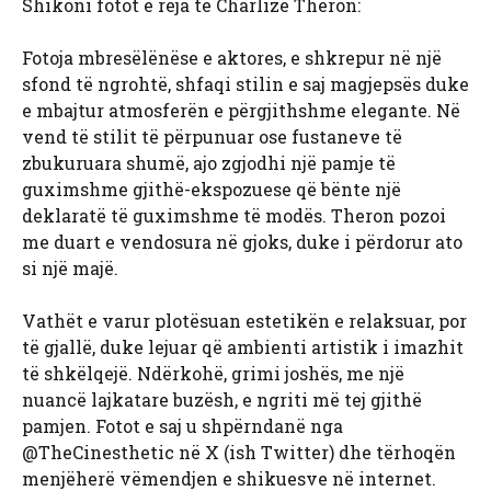
Shikoni fotot e reja të Charlize Theron:
Fotoja mbresëlënëse e aktores, e shkrepur në një
sfond të ngrohtë, shfaqi stilin e saj magjepsës duke
e mbajtur atmosferën e përgjithshme elegante. Në
vend të stilit të përpunuar ose fustaneve të
zbukuruara shumë, ajo zgjodhi një pamje të
guximshme gjithë-ekspozuese që bënte një
deklaratë të guximshme të modës. Theron pozoi
me duart e vendosura në gjoks, duke i përdorur ato
si një majë.
Vathët e varur plotësuan estetikën e relaksuar, por
të gjallë, duke lejuar që ambienti artistik i imazhit
të shkëlqejë. Ndërkohë, grimi joshës, me një
nuancë lajkatare buzësh, e ngriti më tej gjithë
pamjen. Fotot e saj u shpërndanë nga
@TheCinesthetic në X (ish Twitter) dhe tërhoqën
menjëherë vëmendjen e shikuesve në internet.