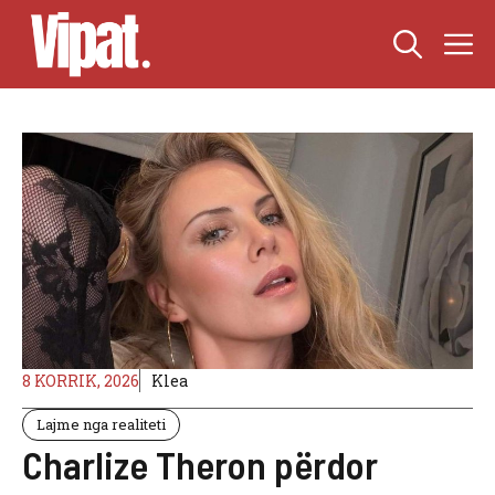
Skip
M
to
content
8 KORRIK, 2026
Klea
Lajme nga realiteti
Charlize Theron përdor