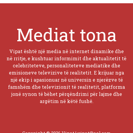
Mediat tona
Vipat është një media në internet dinamike dhe
në rritje, e kushtuar informimit dhe aktualitetit të
celebriteteve, personaliteteve mediatike dhe
emisioneve televizive të realitetit. E krijuar nga
një ekip i apasionuar në universin e njerëzve të
famshëm dhe televizionit të realitetit, platforma
jonë synon të bëhet përqëndrimi për lajme dhe
argëtim në këtë fushë.