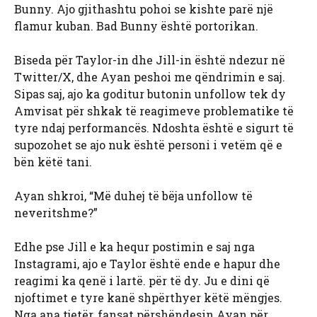
Bunny. Ajo gjithashtu pohoi se kishte parë një
flamur kuban. Bad Bunny është portorikan.
Biseda për Taylor-in dhe Jill-in është ndezur në
Twitter/X, dhe Ayan peshoi me qëndrimin e saj.
Sipas saj, ajo ka goditur butonin unfollow tek dy
Amvisat për shkak të reagimeve problematike të
tyre ndaj performancës. Ndoshta është e sigurt të
supozohet se ajo nuk është personi i vetëm që e
bën këtë tani.
Ayan shkroi, “Më duhej të bëja unfollow të
neveritshme?”
Edhe pse Jill e ka hequr postimin e saj nga
Instagrami, ajo e Taylor është ende e hapur dhe
reagimi ka qenë i lartë. për të dy. Ju e dini që
njoftimet e tyre kanë shpërthyer këtë mëngjes.
Nga ana tjetër, fansat përshëndesin Ayan për