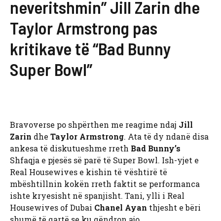
neveritshmin” Jill Zarin dhe
Taylor Armstrong pas
kritikave të “Bad Bunny
Super Bowl”
Bravoverse po shpërthen me reagime ndaj
Jill
Zarin
dhe
Taylor Armstrong
. Ata të dy ndanë disa
ankesa të diskutueshme rreth
Bad Bunny’s
Shfaqja e pjesës së parë të Super Bowl. Ish-yjet e
Real Housewives e kishin të vështirë të
mbështillnin kokën rreth faktit se performanca
ishte kryesisht në spanjisht. Tani, ylli i Real
Housewives of Dubai
Chanel Ayan
thjesht e bëri
shumë të qartë se ku qëndron ajo.