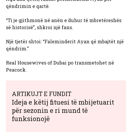
qëndrimin e qartë.
“Ti je gjithmonë në anën e duhur të mbretëreshës
së historisë”, shkroi një fans.
Një tjetër shtoi: “Faleminderit Ayan që mbajtët një
qëndrim.”
Real Housewives of Dubai po transmetohet në
Peacock.
ARTIKUJT E FUNDIT
Ideja e këtij fituesi të mbijetuarit
për sezonin e ri mund të
funksionojë