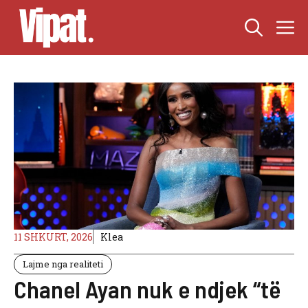
Skip
M
to
content
11 SHKURT, 2026
Klea
Lajme nga realiteti
Chanel Ayan nuk e ndjek “të