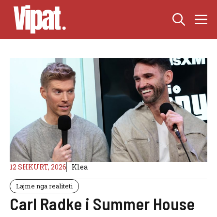
Skip
M
to
content
12 SHKURT, 2026
Klea
Lajme nga realiteti
Carl Radke i Summer House