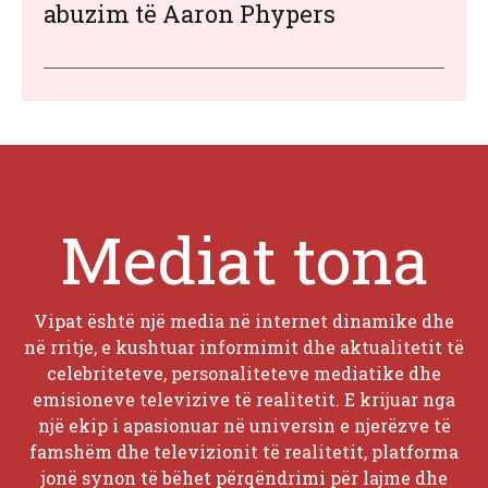
abuzim të Aaron Phypers
Mediat tona
Vipat është një media në internet dinamike dhe
në rritje, e kushtuar informimit dhe aktualitetit të
celebriteteve, personaliteteve mediatike dhe
emisioneve televizive të realitetit. E krijuar nga
një ekip i apasionuar në universin e njerëzve të
famshëm dhe televizionit të realitetit, platforma
jonë synon të bëhet përqëndrimi për lajme dhe