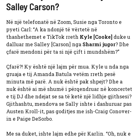
Salley Carson?
Në një telefonatë në Zoom, Susie nga Toronto e
pyeti Carl: “A ka ndonjë të vërtetë në
thashethemet e TikTok rreth
Kyle [Cooke]
duke u
dalluar me Salley [Carson] nga
Sharmi jugor
? Dhe
çfarë mendoni për ta si një çift i mundshëm?”
Çfarë?! Ky është një lajm për mua. Kyle u nda nga
gruaja e tij Amanda Batula vetëm rreth pesë
minuta më parë. A nuk është pak shpejt? Dhe a
nuk është ai më shumë i përqendruar në koncertet
e tij DJ dhe ndejat se sa të ketë një lidhje gjithsesi?
Gjithashtu, mendova se Sally ishte i dashuruar pas
Austen Kroll-it, pas goditjes me ish-Craig Conover-
in e Paige DeSorbo.
Me sa duket, ishte lajm edhe për Karlin. “Oh, nuk e