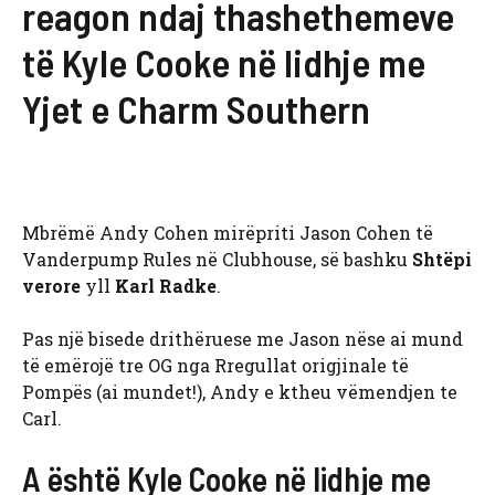
reagon ndaj thashethemeve
të Kyle Cooke në lidhje me
Yjet e Charm Southern
Mbrëmë Andy Cohen mirëpriti Jason Cohen të
Vanderpump Rules në Clubhouse, së bashku
Shtëpi
verore
yll
Karl Radke
.
Pas një bisede drithëruese me Jason nëse ai mund
të emërojë tre OG nga Rregullat origjinale të
Pompës (ai mundet!), Andy e ktheu vëmendjen te
Carl.
A është Kyle Cooke në lidhje me