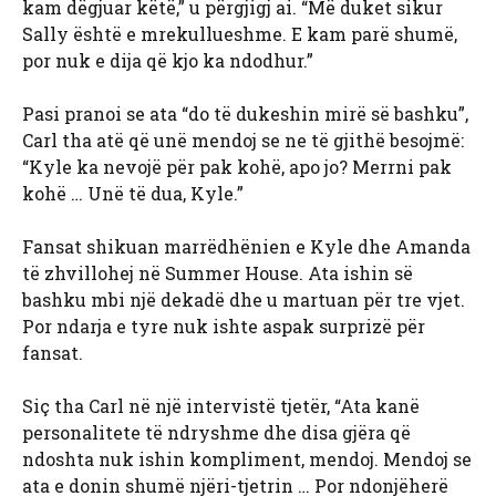
kam dëgjuar këtë,” u përgjigj ai. “Më duket sikur
Sally është e mrekullueshme. E kam parë shumë,
por nuk e dija që kjo ka ndodhur.”
Pasi pranoi se ata “do të dukeshin mirë së bashku”,
Carl tha atë që unë mendoj se ne të gjithë besojmë:
“Kyle ka nevojë për pak kohë, apo jo? Merrni pak
kohë … Unë të dua, Kyle.”
Fansat shikuan marrëdhënien e Kyle dhe Amanda
të zhvillohej në Summer House. Ata ishin së
bashku mbi një dekadë dhe u martuan për tre vjet.
Por ndarja e tyre nuk ishte aspak surprizë për
fansat.
Siç tha Carl në një intervistë tjetër, “Ata kanë
personalitete të ndryshme dhe disa gjëra që
ndoshta nuk ishin kompliment, mendoj. Mendoj se
ata e donin shumë njëri-tjetrin … Por ndonjëherë