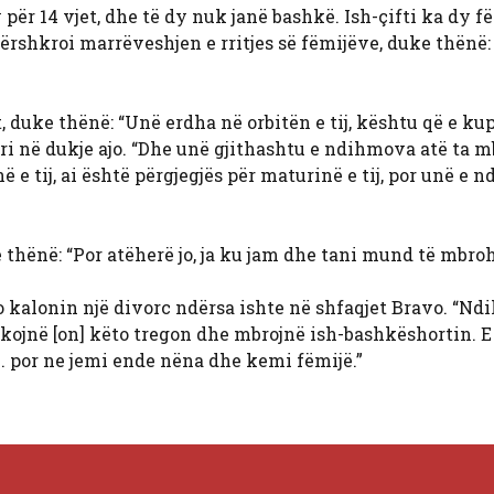
për 14 vjet, dhe të dy nuk janë bashkë. Ish-çifti ka dy fë
përshkroi marrëveshjen e rritjes së fëmijëve, duke thënë: 
 duke thënë: “Unë erdha në orbitën e tij, kështu që e kup
uri në dukje ajo. “Dhe unë gjithashtu e ndihmova atë ta 
 e tij, ai është përgjegjës për maturinë e tij, por unë e
 thënë: “Por atëherë jo, ja ku jam dhe tani mund të mbro
 kalonin një divorc ndërsa ishte në shfaqjet Bravo. “N
ikojnë [on] këto tregon dhe mbrojnë ish-bashkëshortin. E 
te… por ne jemi ende nëna dhe kemi fëmijë.”