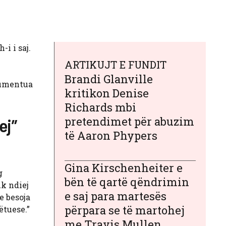
-i i saj.
ARTIKUJT E FUNDIT
Brandi Glanville
okumentua
kritikon Denise
Richards mbi
pretendimet për abuzim
ej”
të Aaron Phypers
Gina Kirschenheiter e
g
bën të qartë qëndrimin
k ndiej
e saj para martesës
e besoja
përpara se të martohej
ëtuese.”
me Travis Mullen