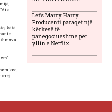
mijë,
“Ai e
Let’s Marry Harry
Producenti paraqet një
toj këtë.
kërkesë të
mbante
panegociueshme për
 ndihmova
yllin e Netflix
hem”.
dihem keq
urrej