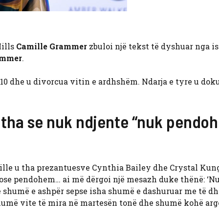
Hills
Camille Grammer
zbuloi një tekst të dyshuar nga ish
ammer
.
n 2010 dhe u divorcua vitin e ardhshëm. Ndarja e tyre u d
tha se nuk ndjente “nuk pendoh
mille u tha prezantuesve Cynthia Bailey dhe Crystal Kun
 ose pendohem… ai më dërgoi një mesazh duke thënë: ‘Nu
shte shumë e ashpër sepse isha shumë e dashuruar me të dh
humë vite të mira në martesën tonë dhe shumë kohë arg