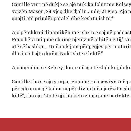
Camille vuri në dukje se ajo nuk ka folur me Kelsey 
vajzën Mason, 24 vjeç dhe djalin Jude, 21 vjeç. Ajo 
quajti atë prindër paralel dhe kështu ishte.”
Ajo përshkroi dinamikën me ish-in e saj në podcast,
Por u bëra miq me shumë njerëz në orbitën e tij,” v
atë së bashku … Unë nuk jam përgjegjës për maturinë
dhe ia mbajta dorën. Nuk ishte e lehtë.”
Ajo mendon se Kelsey donte që ajo të zhdukej, duke
Camille tha se ajo simpatizon me Housewives që po
për çdo grua që kalon nëpër divorc që njerëzit e sh
këtë”, tha ajo. “Jo të gjitha këto zonja janë perfek