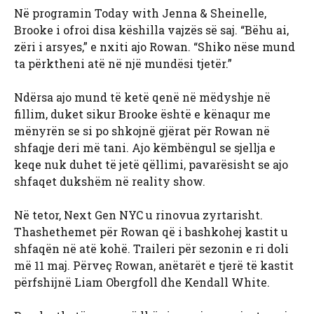
Në programin Today with Jenna & Sheinelle,
Brooke i ofroi disa këshilla vajzës së saj. “Bëhu ai,
zëri i arsyes,” e nxiti ajo Rowan. “Shiko nëse mund
ta përktheni atë në një mundësi tjetër.”
Ndërsa ajo mund të ketë qenë në mëdyshje në
fillim, duket sikur Brooke është e kënaqur me
mënyrën se si po shkojnë gjërat për Rowan në
shfaqje deri më tani. Ajo këmbëngul se sjellja e
keqe nuk duhet të jetë qëllimi, pavarësisht se ajo
shfaqet dukshëm në reality show.
Në tetor, Next Gen NYC u rinovua zyrtarisht.
Thashethemet për Rowan që i bashkohej kastit u
shfaqën në atë kohë. Traileri për sezonin e ri doli
më 11 maj. Përveç Rowan, anëtarët e tjerë të kastit
përfshijnë Liam Obergfoll dhe Kendall White.