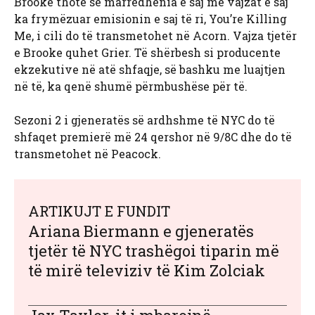
Brooke thotë se marrëdhënia e saj me vajzat e saj
ka frymëzuar emisionin e saj të ri, You’re Killing
Me, i cili do të transmetohet në Acorn. Vajza tjetër
e Brooke quhet Grier. Të shërbesh si producente
ekzekutive në atë shfaqje, së bashku me luajtjen
në të, ka qenë shumë përmbushëse për të.
Sezoni 2 i gjeneratës së ardhshme të NYC do të
shfaqet premierë më 24 qershor në 9/8C dhe do të
transmetohet në Peacock.
ARTIKUJT E FUNDIT
Ariana Biermann e gjeneratës
tjetër të NYC trashëgoi tiparin më
të mirë televiziv të Kim Zolciak