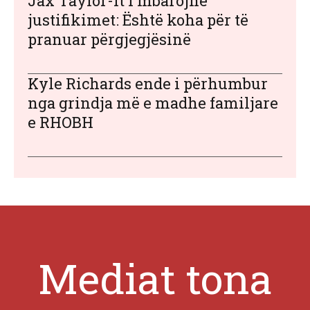
Jax Taylor-it i mbarojnë
justifikimet: Është koha për të
pranuar përgjegjësinë
Kyle Richards ende i përhumbur
nga grindja më e madhe familjare
e RHOBH
Mediat tona