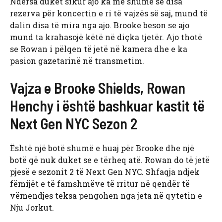
Ndërsa duket sikur ajo ka më shumë se disa
rezerva për koncertin e ri të vajzës së saj, mund të
dalin disa të mira nga ajo. Brooke beson se ajo
mund ta krahasojë këtë në diçka tjetër. Ajo thotë
se Rowan i pëlqen të jetë në kamera dhe e ka
pasion gazetarinë në transmetim.
Vajza e Brooke Shields, Rowan
Henchy i është bashkuar kastit të
Next Gen NYC Sezon 2
Është një botë shumë e huaj për Brooke dhe një
botë që nuk duket se e tërheq atë. Rowan do të jetë
pjesë e sezonit 2 të Next Gen NYC. Shfaqja ndjek
fëmijët e të famshmëve të rritur në qendër të
vëmendjes teksa pengohen nga jeta në qytetin e
Nju Jorkut.