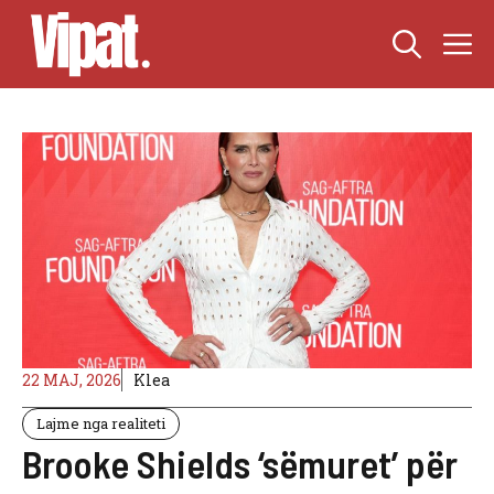
Skip
M
to
content
22 MAJ, 2026
Klea
Lajme nga realiteti
Brooke Shields ‘sëmuret’ për