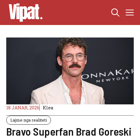
Skip
M
to
content
18 JANAR, 2026
Klea
Lajme nga realiteti
Bravo Superfan Brad Goreski