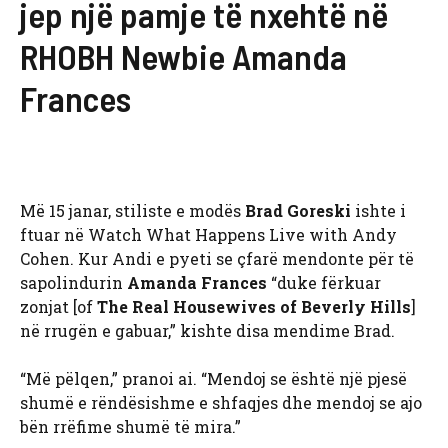
jep një pamje të nxehtë në
RHOBH Newbie Amanda
Frances
Më 15 janar, stiliste e modës
Brad Goreski
ishte i
ftuar në Watch What Happens Live with Andy
Cohen. Kur Andi e pyeti se çfarë mendonte për të
sapolindurin
Amanda Frances
“duke fërkuar
zonjat [of
The Real Housewives of Beverly Hills
]
në rrugën e gabuar,” kishte disa mendime Brad.
“Më pëlqen,” pranoi ai. “Mendoj se është një pjesë
shumë e rëndësishme e shfaqjes dhe mendoj se ajo
bën rrëfime shumë të mira.”