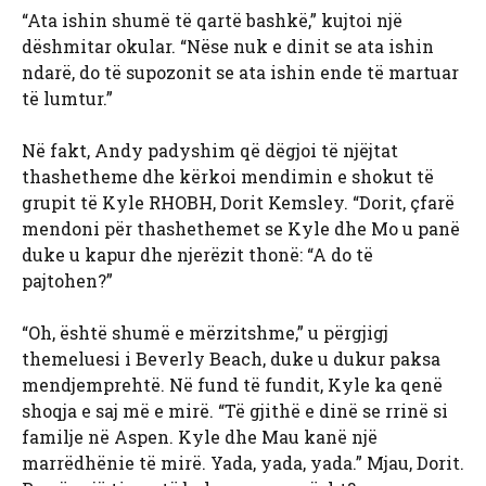
“Ata ishin shumë të qartë bashkë,” kujtoi një
dëshmitar okular. “Nëse nuk e dinit se ata ishin
ndarë, do të supozonit se ata ishin ende të martuar
të lumtur.”
Në fakt, Andy padyshim që dëgjoi të njëjtat
thashetheme dhe kërkoi mendimin e shokut të
grupit të Kyle RHOBH, Dorit Kemsley. “Dorit, çfarë
mendoni për thashethemet se Kyle dhe Mo u panë
duke u kapur dhe njerëzit thonë: “A do të
pajtohen?”
“Oh, është shumë e mërzitshme,” u përgjigj
themeluesi i Beverly Beach, duke u dukur paksa
mendjemprehtë. Në fund të fundit, Kyle ka qenë
shoqja e saj më e mirë. “Të gjithë e dinë se rrinë si
familje në Aspen. Kyle dhe Mau kanë një
marrëdhënie të mirë. Yada, yada, yada.” Mjau, Dorit.