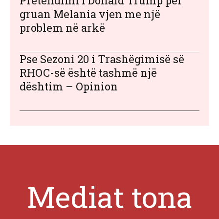
Pretendimi i Donald Trump për
gruan Melania vjen me një
problem në arkë
Pse Sezoni 20 i Trashëgimisë së
RHOC-së është tashmë një
dështim – Opinion
Mediat tona