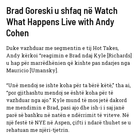
Brad Goreski u shfaq në Watch
What Happens Live with Andy
Cohen
Duke vazhduar me segmentin e tij Hot Takes,
Andy kërkoi “reagimin e Brad ndaj Kyle [Richards]
u hap për marrëdhënien që kishte pas ndarjes nga
Mauricio [Umansky].
“Unë mendoj se ishte koha për ta bërë këtë,” tha ai,
“por gjithashtu mendoj se është koha për të
vazhduar nga ajo.” Kyle mund të mos jetë dakord
me mendimin e Brad, pasi ajo dhe ish-i i saj janë
parë së bashku në natën e ndërrimit të viteve. Në
një festë të NYE në Aspen, çifti i ndarë thuhet se u
rehatuan me njëri-tjetrin.