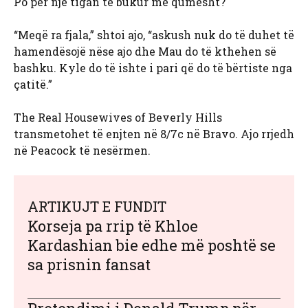
Po për një tigan të bukur me qumësht?
“Meqë ra fjala,” shtoi ajo, “askush nuk do të duhet të
hamendësojë nëse ajo dhe Mau do të kthehen së
bashku. Kyle do të ishte i pari që do të bërtiste nga
çatitë.”
The Real Housewives of Beverly Hills
transmetohet të enjten në 8/7c në Bravo. Ajo rrjedh
në Peacock të nesërmen.
ARTIKUJT E FUNDIT
Korseja pa rrip të Khloe
Kardashian bie edhe më poshtë se
sa prisnin fansat