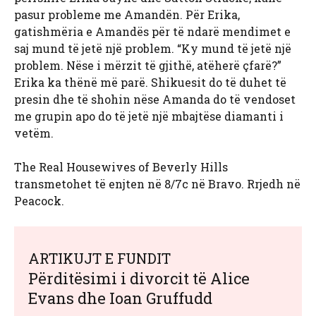
pasur probleme me Amandën. Për Erika,
gatishmëria e Amandës për të ndarë mendimet e
saj mund të jetë një problem. “Ky mund të jetë një
problem. Nëse i mërzit të gjithë, atëherë çfarë?”
Erika ka thënë më parë. Shikuesit do të duhet të
presin dhe të shohin nëse Amanda do të vendoset
me grupin apo do të jetë një mbajtëse diamanti i
vetëm.
The Real Housewives of Beverly Hills
transmetohet të enjten në 8/7c në Bravo. Rrjedh në
Peacock.
ARTIKUJT E FUNDIT
Përditësimi i divorcit të Alice
Evans dhe Ioan Gruffudd