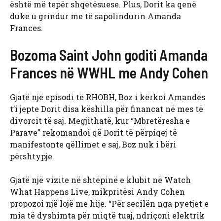
është më tepër shqetësuese. Plus, Dorit ka qenë
duke u grindur me të sapolindurin Amanda
Frances.
Bozoma Saint John goditi Amanda
Frances në WWHL me Andy Cohen
Gjatë një episodi të RHOBH, Boz i kërkoi Amandës
t’i jepte Dorit disa këshilla për financat në mes të
divorcit të saj. Megjithatë, kur “Mbretëresha e
Parave” rekomandoi që Dorit të përpiqej të
manifestonte qëllimet e saj, Boz nuk i bëri
përshtypje.
Gjatë një vizite në shtëpinë e klubit në Watch
What Happens Live, mikpritësi Andy Cohen
propozoi një lojë me hije. “Për secilën nga pyetjet e
mia të dyshimta për miqtë tuaj, ndriçoni elektrik