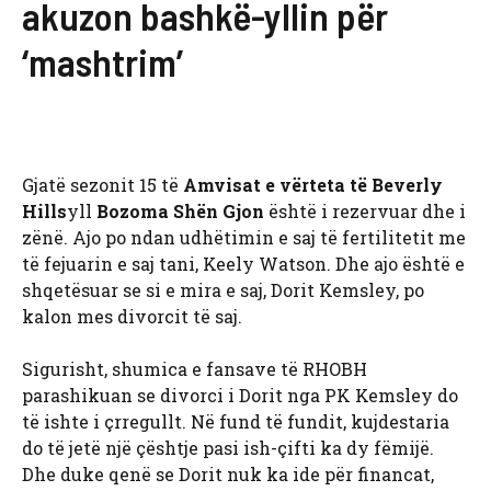
akuzon bashkë-yllin për
‘mashtrim’
Gjatë sezonit 15 të
Amvisat e vërteta të Beverly
Hills
yll
Bozoma Shën Gjon
është i rezervuar dhe i
zënë. Ajo po ndan udhëtimin e saj të fertilitetit me
të fejuarin e saj tani, Keely Watson. Dhe ajo është e
shqetësuar se si e mira e saj, Dorit Kemsley, po
kalon mes divorcit të saj.
Sigurisht, shumica e fansave të RHOBH
parashikuan se divorci i Dorit nga PK Kemsley do
të ishte i çrregullt. Në fund të fundit, kujdestaria
do të jetë një çështje pasi ish-çifti ka dy fëmijë.
Dhe duke qenë se Dorit nuk ka ide për financat,