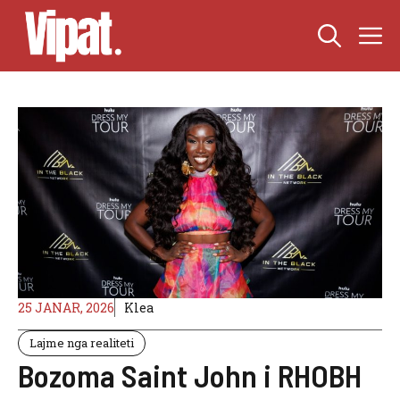
Skip
M
to
content
25 JANAR, 2026
Klea
Lajme nga realiteti
Bozoma Saint John i RHOBH