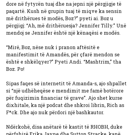
dore në fytyrën tuaj dhe na jepni një përgjigje të
paqartë. Kush në grupin tuaj të miqve ka sensin
më drithërues të modës, Boz?” pyeti ai. Boz u
përgjigj: “Ah, më drithëruesja? Jennifer Tilly.” Unë
mendoj se Jennifer është një kënaqësi e modës.
“Mirë, Boz, nëse nuk i pranon aftësitë e
manifestimit të Amandës, për çfarë mendon se
është e shkëlqyer?” Pyeti Andi. “Mashtrim,” tha
Boz. Po!
Sipas faqes së internetit të Amanda-s, ajo shpallet
si “një udhëheqëse e mendimit me famë botërore
për fuqizimin financiar të grave”. Ajo shet kurse
dixhitale, ka një podcat dhe shkroi librin, Rich as
F*ck. Dhe ajo nuk përdori një bashkautor.
Ndërkohë, disa anëtarë të kastit të RHOBH, duke
përfshirë Erika Jayne dhe Sutton Stracke, kanë