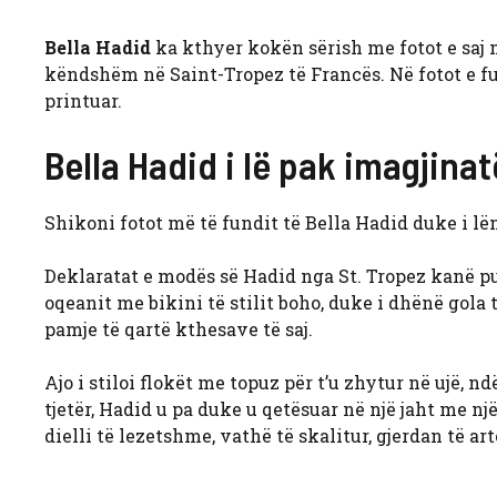
Bella Hadid
ka kthyer kokën sërish me fotot e saj 
këndshëm në Saint-Tropez të Francës. Në fotot e fun
printuar.
Bella Hadid i lë pak imagjina
Shikoni fotot më të fundit të Bella Hadid duke i lë
Deklaratat e modës së Hadid nga St. Tropez kanë pu
oqeanit me bikini të stilit boho, duke i dhënë gola
pamje të qartë kthesave të saj.
Ajo i stiloi flokët me topuz për t’u zhytur në ujë, n
tjetër, Hadid u pa duke u qetësuar në një jaht me n
dielli të lezetshme, vathë të skalitur, gjerdan të a