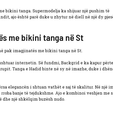
me bikini tanga. Supermodelja ka shijuar një pushim të
dit, ajo është parë duke u zhytur në diell në një dy pjes
tës me bikini tanga në St
në pak imagjinatës me bikini tanga në St.
shtuar internetin. Së fundmi, Backgrid e ka kapur përte
 trupit. Tanga e Hadid binte në sy në imazhe, duke i dhën
dërsa elegancën i shtuan vathët e saj të skalitur. Në një 
jë rroba banje të tejdukshme. Ajo e kombinoi veshjen me 
rtë dhe një shkëlqim buzësh nudo.