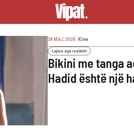
28 MAJ, 2026
Klea
Lajme nga realiteti
Bikini me tanga a
Hadid është një 