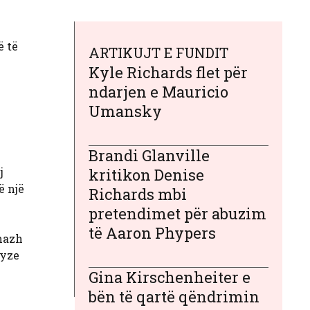
ë të
ARTIKUJT E FUNDIT
Kyle Richards flet për
ndarjen e Mauricio
Umansky
Brandi Glanville
j
kritikon Denise
ë një
Richards mbi
pretendimet për abuzim
të Aaron Phypers
imazh
syze
Gina Kirschenheiter e
bën të qartë qëndrimin