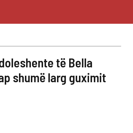
doleshente të Bella
hap shumë larg guximit