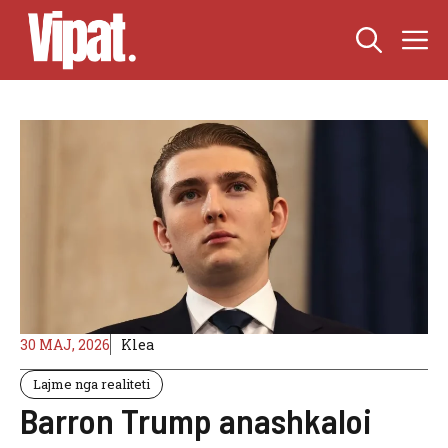
Skip
M
to
content
30 MAJ, 2026
Klea
Lajme nga realiteti
Barron Trump anashkaloi