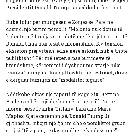
sugjeruar këtë është arsyeja pse fëmija më i vogël i
Presidentit Donald Trump i anashkaloi festimet.
Duke folur për mungesën e Zonjës së Parë në
dasmë, një burim përcolli: “Melania nuk donte të
kalonte një fundjavë të plotë me fëmijët e rritur të
Donaldit nga martesat e mëparshme. Ky tension
ekziston prej vitesh, edhe nëse askush nuk e thotë
publikisht.” Për më tepër, sipas burimeve të
brendshme, kërcënimi i dyshuar me vrasje ndaj
Ivanka Trump ndikoi gjithashtu në festimet, duke
e dërguar familjen në “modalitet sigurie”.
Ndërkohë, sipas një raporti të Page Six, Bettina
Anderson bëri një dush nusërie në prill. Në të
morën pjesë Ivanka, Tiffany, Lara dhe Marla
Maples. Gjatë ceremonisë, Donald Trump Jr
gjithashtu mbajti një fjalim dhe e përshkroi gruan
e tij si “të zgjuar, të dashur dhe të kujdesshme”.