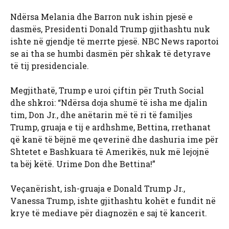
Ndërsa Melania dhe Barron nuk ishin pjesë e
dasmës, Presidenti Donald Trump gjithashtu nuk
ishte në gjendje të merrte pjesë. NBC News raportoi
se ai tha se humbi dasmën për shkak të detyrave
të tij presidenciale.
Megjithatë, Trump e uroi çiftin për Truth Social
dhe shkroi: “Ndërsa doja shumë të isha me djalin
tim, Don Jr., dhe anëtarin më të ri të familjes
Trump, gruaja e tij e ardhshme, Bettina, rrethanat
që kanë të bëjnë me qeverinë dhe dashuria ime për
Shtetet e Bashkuara të Amerikës, nuk më lejojnë
ta bëj këtë. Urime Don dhe Bettina!”
Veçanërisht, ish-gruaja e Donald Trump Jr.,
Vanessa Trump, ishte gjithashtu kohët e fundit në
krye të mediave për diagnozën e saj të kancerit.