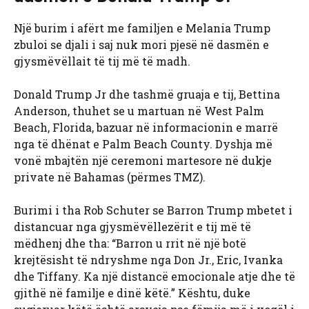
Një burim i afërt me familjen e Melania Trump
zbuloi se djali i saj nuk mori pjesë në dasmën e
gjysmëvëllait të tij më të madh.
Donald Trump Jr dhe tashmë gruaja e tij, Bettina
Anderson, thuhet se u martuan në West Palm
Beach, Florida, bazuar në informacionin e marrë
nga të dhënat e Palm Beach County. Dyshja më
vonë mbajtën një ceremoni martesore në dukje
private në Bahamas (përmes TMZ).
Burimi i tha Rob Schuter se Barron Trump mbetet i
distancuar nga gjysmëvëllezërit e tij më të
mëdhenj dhe tha: “Barron u rrit në një botë
krejtësisht të ndryshme nga Don Jr., Eric, Ivanka
dhe Tiffany. Ka një distancë emocionale atje dhe të
gjithë në familje e dinë këtë.” Kështu, duke