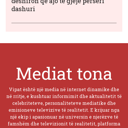
dëshiron që ajo të gjejë përsëri
dashuri
Mediat tona
Vipat është një media në internet dinamike dhe
në rritje, e kushtuar informimit dhe aktualitetit të
celebriteteve, personaliteteve mediatike dhe
emisioneve televizive të realitetit. E krijuar nga
një ekip i apasionuar në universin e njerëzve të
famshëm dhe televizionit të realitetit, platforma