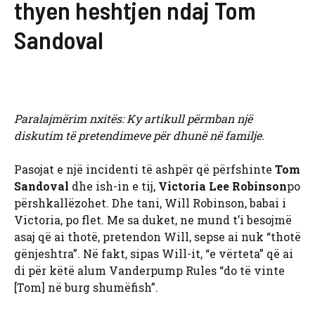
thyen heshtjen ndaj Tom
Sandoval
Paralajmërim nxitës: Ky artikull përmban një
diskutim të pretendimeve për dhunë në familje.
Pasojat e një incidenti të ashpër që përfshinte
Tom
Sandoval
dhe ish-in e tij,
Victoria Lee Robinson
po
përshkallëzohet. Dhe tani, Will Robinson, babai i
Victoria, po flet. Me sa duket, ne mund t’i besojmë
asaj që ai thotë, pretendon Will, sepse ai nuk “thotë
gënjeshtra”. Në fakt, sipas Will-it, “e vërteta” që ai
di për këtë alum Vanderpump Rules “do të vinte
[Tom] në burg shumëfish”.