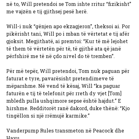
në to, Will pretendoi se Tom ishte rritur “fizikisht”
me vajzën e tij gjithsej pesë herë.
Will-i nuk “gënjen apo ekzagjeron”, theksoi ai. Por
pikërisht tani, Will po i mban të vërtetat e tij afër
gjoksit. Megjithatë, ai premtoi: “Kur të më lejohet
të them të vërtetën për të, të gjithë ata që janë
përfshirë me të në çdo nivel do të tremben”.
Për më tepër, Will pretendoi, Tom nuk paguan për
faturat e tyre, pavarësisht pretendimeve të
mëparshme. Në vend të kësaj, Will “ka paguar
faturën e tij të telefonit për rreth dy vjet [Tom]
mbledh pulla ushqimore sepse është hajdut.” E
hirshme. Redditorët ranë dakord, duke thënë: “Kjo
tingëllon si një rrëmujë karmike.”
Vanderpump Rules transmeton në Peacock dhe
Hayu.