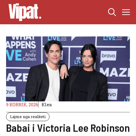
Skip
M
to
content
9 KORRIK, 2026
Klea
Lajme nga realiteti
Babai i Victoria Lee Robinson