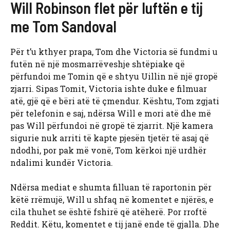
Will Robinson flet për luftën e tij
me Tom Sandoval
Për t’u kthyer prapa, Tom dhe Victoria së fundmi u
futën në një mosmarrëveshje shtëpiake që
përfundoi me Tomin që e shtyu Uillin në një gropë
zjarri. Sipas Tomit, Victoria ishte duke e filmuar
atë, gjë që e bëri atë të çmendur. Kështu, Tom zgjati
për telefonin e saj, ndërsa Will e mori atë dhe më
pas Will përfundoi në gropë të zjarrit. Një kamera
sigurie nuk arriti të kapte pjesën tjetër të asaj që
ndodhi, por pak më vonë, Tom kërkoi një urdhër
ndalimi kundër Victoria.
Ndërsa mediat e shumta filluan të raportonin për
këtë rrëmujë, Will u shfaq në komentet e njërës, e
cila thuhet se është fshirë që atëherë. Por rroftë
Reddit. Këtu, komentet e tij janë ende të gjalla. Dhe