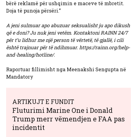
bërë reklamë për ushqimin e maceve të mbretit.
Doja të punoja përsëri.”
A jeni sulmuar apo abuzuar seksualisht ju apo dikush
që e doni? Ju nuk jeni vetëm. Kontaktoni RAINN 24/7
për t’u lidhur me një person të vërtetë, të gjallë, i cili
është trajnuar për të ndihmuar.
https://rainn.org/help-
and-healing/hotline/.
Raportuar fillimisht nga Meenakshi Sengupta në
Mandatory
ARTIKUJT E FUNDIT
Fluturimi Marine One i Donald
Trump merr vëmendjen e FAA pas
incidentit