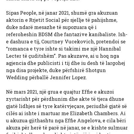
Sipas People, në janar 2021, shumë gra akuzuan
aktorin e Rrjetit Social për sjellje të pahijshme,
duke ndarë mesazhe të supozuara që i
referoheshin BDSM dhe fantazive kanibaliste. Ish-
e dashura e tij, Courtney Vucekovich, pretendoi se
“romanca e tyre ishte si takimi me një Hannibal
Lecter të çuditshëm”. Pas akuzave, ai u hoq nga
agjencia dhe publicisti i tij dhe iu desh të largohej
nga disa projekte, duke përfshirë Shotgun
Wedding përballë Jennifer Lopez.
Në mars 2021, një grua e quajtur Effie e akuzoi
zyrtarisht për përdhunim dhe akte të tjera dhune
gjatë lidhjes së tyre katërvjeçare, periudhë gjatë së
cilës ai ishte i martuar me Elizabeth Chambers. Ai
u akuzua gjithashtu nga Effie Angelova, e cila bëri
akuza për herë të parë në janar, se e kishte sulmuar