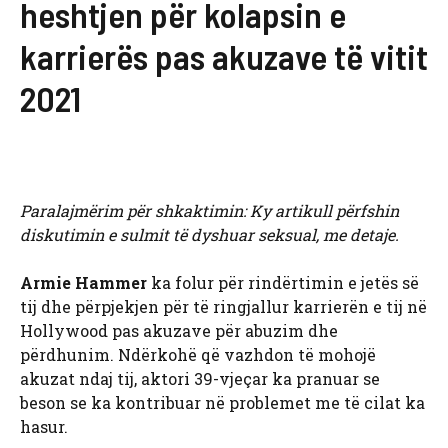
heshtjen për kolapsin e
karrierës pas akuzave të vitit
2021
Paralajmërim për shkaktimin: Ky artikull përfshin
diskutimin e sulmit të dyshuar seksual, me detaje.
Armie Hammer
ka folur për rindërtimin e jetës së
tij dhe përpjekjen për të ringjallur karrierën e tij në
Hollywood pas akuzave për abuzim dhe
përdhunim. Ndërkohë që vazhdon të mohojë
akuzat ndaj tij, aktori 39-vjeçar ka pranuar se
beson se ka kontribuar në problemet me të cilat ka
hasur.