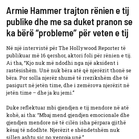
Armie Hammer trajton rënien e tij
publike dhe me sa duket pranon se
ka bërë “probleme” për veten e tij
Në një intervistë për The Hollywood Reporter të
publikuar më 16 qershor, aktori foli për rënien e tij.
Ai tha, “Kjo nuk më ndodhi nga një aksident i
rastësishëm. Unë nuk bëra atë që njerëzit thonë se
bëra. Por solla njerëz shumë të rrezikshëm dhe të
pasigurt në jetën time, dhe i zemërova njerëzit në
jetën time – dhe ja ku jemi.”
Duke reflektuar mbi gjendjen e tij mendore në atë
kohë, ai tha: “Mbaj mend gjendjen emocionale dhe
gjendjen mendore në të cilën isha përpara gjithë
kësaj të ndodhte. Njerëzit e shëndetshëm nuk
sillen ashtu siç po veproja unë.”