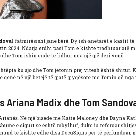
doval
fatmirësisht janë bërë. Dy ish-anëtarët e kastit të
in 2024. Ndarja erdhi pasi Tom e kishte tradhtuar atë m
o dhe Tom ishin ende të lidhur nga një gjë deri vonë.
htëpia ku ajo dhe Tom jetonin prej vitesh është shitur. 
te qenë në një betejë të gjatë gjyqësore me Tomin që nga 
es Ariana Madix dhe Tom Sandov
e Arianës. Në një bisedë me Katie Maloney dhe Dayna Ka
shumë e sigurt se është mbyllur”, duke iu referuar shitje
se mund të kishte edhe disa DocuSigns për të përfunduar,