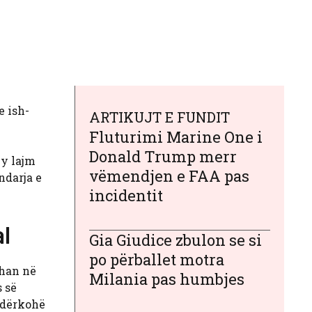
e ish-
ARTIKUJT E FUNDIT
Fluturimi Marine One i
Donald Trump merr
Ky lajm
vëmendjen e FAA pas
ndarja e
incidentit
al
Gia Giudice zbulon se si
po përballet motra
than në
Milania pas humbjes
s së
 ndërkohë