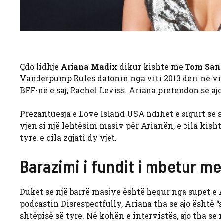
Çdo lidhje
Ariana Madix
dikur kishte me
Tom San
Vanderpump Rules datonin nga viti 2013 deri në vit
BFF-në e saj, Rachel Leviss. Ariana pretendon se aj
Prezantuesja e Love Island USA ndihet e sigurt se s
vjen si një lehtësim masiv për Arianën, e cila kish
tyre, e cila zgjati dy vjet.
Barazimi i fundit i mbetur m
Duket se një barrë masive është hequr nga supet 
podcastin Disrespectfully, Ariana tha se ajo është “
shtëpisë së tyre. Në kohën e intervistës, ajo tha 