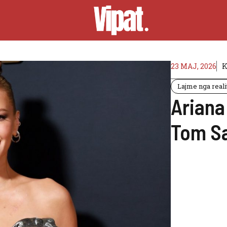
23 MAJ, 2026
K
Lajme nga reali
Ariana
Tom S