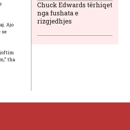
e
Chuck Edwards tërhiqet
nga fushata e
rizgjedhjes
j. Ajo
 se
njoftim
m,” tha