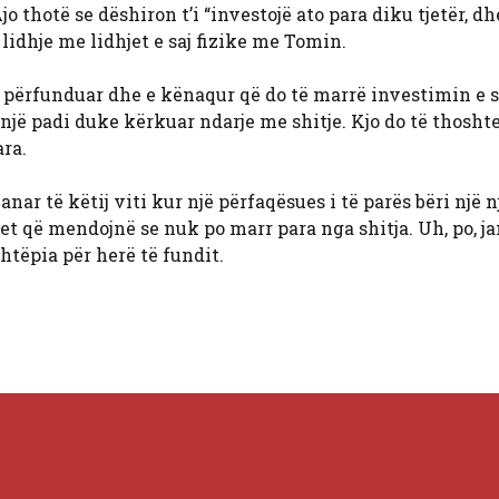
o thotë se dëshiron t’i “investojë ato para diku tjetër, dh
 lidhje me lidhjet e saj fizike me Tomin.
përfunduar dhe e kënaqur që do të marrë investimin e sa
një padi duke kërkuar ndarje me shitje. Kjo do të thoshte
ara.
nar të këtij viti kur një përfaqësues i të parës bëri një 
et që mendojnë se nuk po marr para nga shitja. Uh, po, ja
htëpia për herë të fundit.