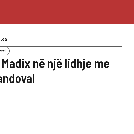
lea
teti
 Madix në një lidhje me
andoval