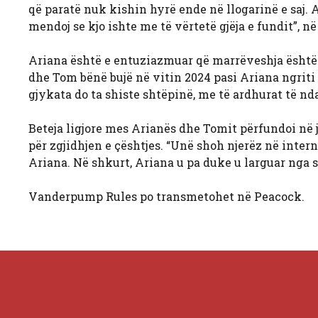
që paratë nuk kishin hyrë ende në llogarinë e saj. Aj
mendoj se kjo ishte me të vërtetë gjëja e fundit”, në
Ariana është e entuziazmuar që marrëveshja është 
dhe Tom bënë bujë në vitin 2024 pasi Ariana ngriti 
gjykata do ta shiste shtëpinë, me të ardhurat të nd
Beteja ligjore mes Arianës dhe Tomit përfundoi në ja
për zgjidhjen e çështjes. “Unë shoh njerëz në intern
Ariana. Në shkurt, Ariana u pa duke u larguar nga s
Vanderpump Rules po transmetohet në Peacock.