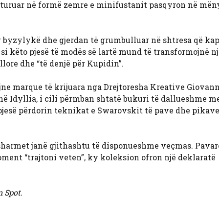
ukturuar në formë zemre e minifustanit pasqyron në mën
 byzylykë dhe gjerdan të grumbulluar në shtresa që ka
si këto pjesë të modës së lartë mund të transformojnë nj
llore dhe “të denjë për Kupidin”.
ajne marque të krijuara nga Drejtoresha Kreative Giovan
shë Idyllia, i cili përmban shtatë bukuri të dallueshme me
pjesë përdorin teknikat e Swarovskit të pave dhe pikave 
e, sharmet janë gjithashtu të disponueshme veçmas. Pavar
moment “trajtoni veten”, ky koleksion ofron një deklaratë
 Spot.