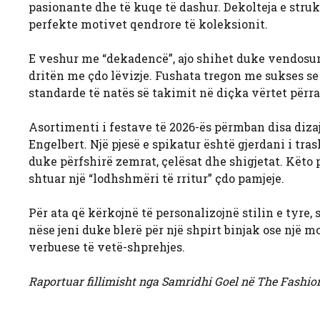
pasionante dhe të kuqe të dashur. Dekolteja e str
perfekte motivet qendrore të koleksionit.
E veshur me “dekadencë”, ajo shihet duke vendosur
dritën me çdo lëvizje. Fushata tregon me sukses se 
standarde të natës së takimit në diçka vërtet përra
Asortimenti i festave të 2026-ës përmban disa diz
Engelbert. Një pjesë e spikatur është gjerdani i tra
duke përfshirë zemrat, çelësat dhe shigjetat. Këto 
shtuar një “lodhshmëri të rritur” çdo pamjeje.
Për ata që kërkojnë të personalizojnë stilin e tyr
nëse jeni duke blerë për një shpirt binjak ose një 
verbuese të vetë-shprehjes.
Raportuar fillimisht nga Samridhi Goel në The Fashion