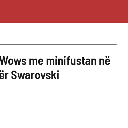
 Wows me minifustan në
ër Swarovski