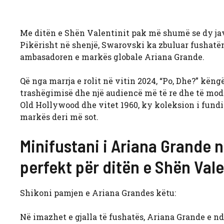
Me ditën e Shën Valentinit pak më shumë se dy javë
Pikërisht në shenjë, Swarovski ka zbuluar fushatën
ambasadoren e markës globale Ariana Grande.
Që nga marrja e rolit në vitin 2024, “Po, Dhe?” kën
trashëgimisë dhe një audiencë më të re dhe të mo
Old Hollywood dhe vitet 1960, ky koleksion i fundi
markës deri më sot.
Minifustani i Ariana Grande 
perfekt për ditën e Shën Vale
Shikoni pamjen e Ariana Grandes këtu:
Në imazhet e gjalla të fushatës, Ariana Grande e nd