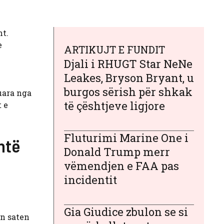
ht.
e
ARTIKUJT E FUNDIT
Djali i RHUGT Star NeNe
Leakes, Bryson Bryant, u
burgos sërish për shkak
uara nga
të çështjeve ligjore
 e
Fluturimi Marine One i
htë
Donald Trump merr
vëmendjen e FAA pas
incidentit
Gia Giudice zbulon se si
an saten