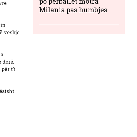
po përballet motra
yrë
Milania pas humbjes
pin
ë veshje
na
 dorë,
për t’i
ësisht