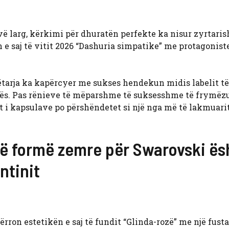
 larg, kërkimi për dhuratën perfekte ka nisur zyrtaris
 e saj të vitit 2026 “Dashuria simpatike” me protagonist
gëtarja ka kapërcyer me sukses hendekun midis labelit të
dës. Pas rënieve të mëparshme të suksesshme të frymëz
t i kapsulave po përshëndetet si një nga më të lakmuarit
në formë zemre për Swarovski ës
ntinit
ërron estetikën e saj të fundit “Glinda-rozë” me një fust