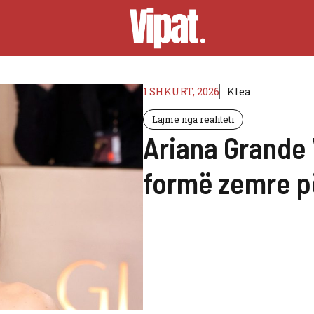
1 SHKURT, 2026
Klea
Lajme nga realiteti
Ariana Grande
formë zemre p