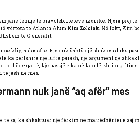
 janë fëmijë të bravolebriteteve ikonike. Njëra prej të 
të vërteta të Atlanta Alum
Kim Zolciak
. Në fakt, Kim bë
rdhshëm të Gjeneralit.
r në klip, sidoqoftë. Kjo nuk është një shokues duke pas
retë ka përfshirë një luftë parash, një argument që shkak
r ta thënë qartë, kjo pasojë e ka në kundërshtim çiftin e
 të jesh në mes.
ermann nuk janë “aq afër” mes
ve të saj ka shkaktuar një fërkim në marrëdhëniet e saj 