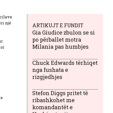
cilave
ri një
ARTIKUJT E FUNDIT
Gia Giudice zbulon se si
po përballet motra
ur
Milania pas humbjes
toi
Chuck Edwards tërhiqet
nga fushata e
rizgjedhjes
Stefon Diggs pritet të
me
ribashkohet me
komandantët e