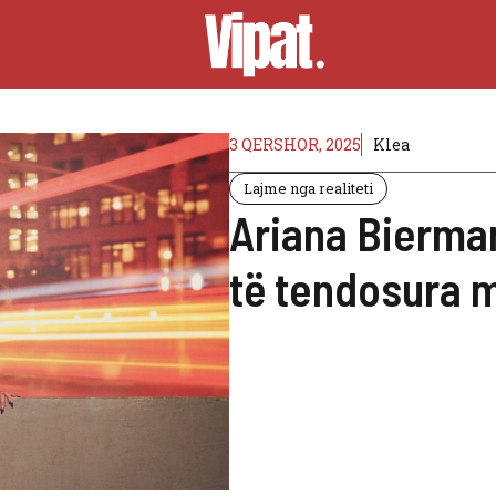
3 QERSHOR, 2025
Klea
Lajme nga realiteti
Ariana Bierma
të tendosura 