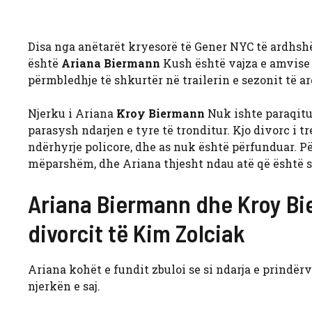
Disa nga anëtarët kryesorë të Gener NYC të ardhshëm
është
Ariana Biermann
Kush është vajza e amvise 
përmbledhje të shkurtër në trailerin e sezonit të a
Njerku i Ariana
Kroy Biermann
Nuk ishte paraqitu
parasysh ndarjen e tyre të tronditur. Kjo divorc i t
ndërhyrje policore, dhe as nuk është përfunduar. Pë
mëparshëm, dhe Ariana thjesht ndau atë që është si
Ariana Biermann dhe Kroy Bi
divorcit të Kim Zolciak
Ariana kohët e fundit zbuloi se si ndarja e prindër
njerkën e saj.