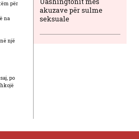
Uashingtonit mes
etëm për
akuzave për sulme
seksuale
ë na
onë një
aj, po
shkojë