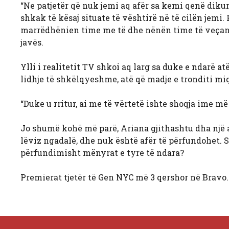
“Ne patjetër që nuk jemi aq afër sa kemi qenë dik
shkak të kësaj situate të vështirë në të cilën jemi
marrëdhënien time me të dhe nënën time të veçantë.
javës.
Ylli i realitetit TV shkoi aq larg sa duke e ndarë a
lidhje të shkëlqyeshme, atë që madje e tronditi mi
“Duke u rritur, ai me të vërtetë ishte shoqja ime m
Jo shumë kohë më parë, Ariana gjithashtu dha një az
lëviz ngadalë, dhe nuk është afër të përfundohet. S
përfundimisht mënyrat e tyre të ndara?
Premierat tjetër të Gen NYC më 3 qershor në Bravo.