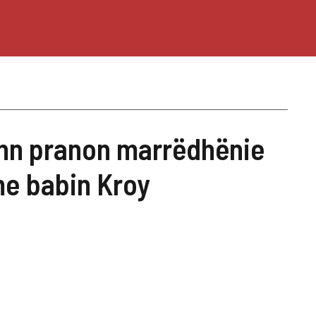
nn pranon marrëdhënie
me babin Kroy