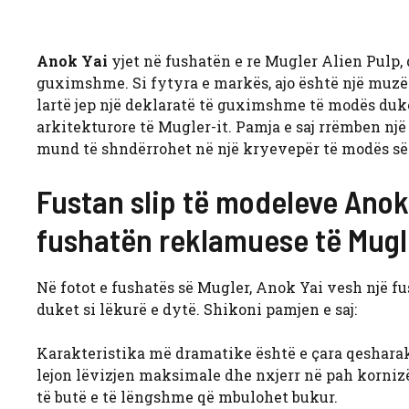
Anok Yai
yjet në fushatën e re Mugler Alien Pulp,
guximshme. Si fytyra e markës, ajo është një muzë k
lartë jep një deklaratë të guximshme të modës duke
arkitekturore të Mugler-it. Pamja e saj rrëmben një
mund të shndërrohet në një kryevepër të modës së 
Fustan slip të modeleve Anok
fushatën reklamuese të Mugl
Në fotot e fushatës së Mugler, Anok Yai vesh një fu
duket si lëkurë e dytë. Shikoni pamjen e saj:
Karakteristika më dramatike është e çara qesharake 
lejon lëvizjen maksimale dhe nxjerr në pah kornizë
të butë e të lëngshme që mbulohet bukur.