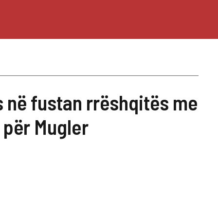
 në fustan rrëshqitës me
a për Mugler