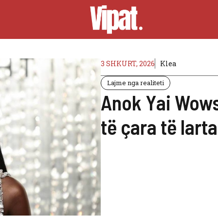
3 SHKURT, 2026
Klea
Lajme nga realiteti
Anok Yai Wows
të çara të lart