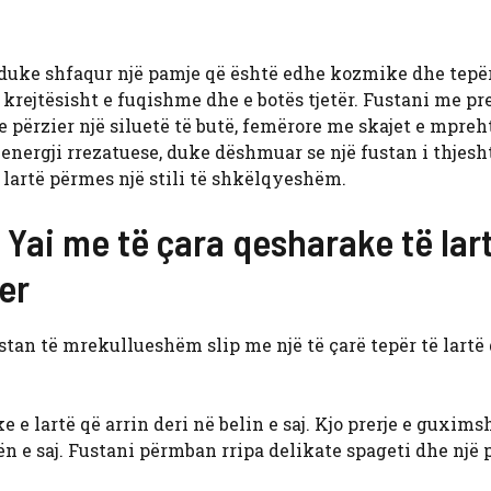
 duke shfaqur një pamje që është edhe kozmike dhe tepë
rejtësisht e fuqishme dhe e botës tjetër. Fustani me pre
 përzier një siluetë të butë, femërore me skajet e mpreh
 energji rrezatuese, duke dëshmuar se një fustan i thjesht
lartë përmes një stili të shkëlqyeshëm.
 Yai me të çara qesharake të lar
er
stan të mrekullueshëm slip me një të çarë tepër të lartë
e lartë që arrin deri në belin e saj. Kjo prerje e guxim
n e saj. Fustani përmban rripa delikate spageti dhe një 