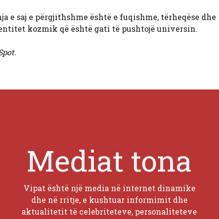
amja e saj e përgjithshme është e fuqishme, tërheqëse dhe
 entitet kozmik që është gati të pushtojë universin.
Spot.
Mediat tona
Vipat është një media në internet dinamike
dhe në rritje, e kushtuar informimit dhe
aktualitetit të celebriteteve, personaliteteve