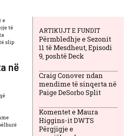
r e
rje të
ARTIKUJT E FUNDIT
ta
Përmbledhje e Sezonit
ë slip
11 të Mesdheut, Episodi
9, poshtë Deck
ta në
Craig Conover ndan
mendime të sinqerta në
Paige DeSorbo Split
 që
Komentet e Maura
shme
Higgins-it DWTS
pëlhurë
Përgjigje e