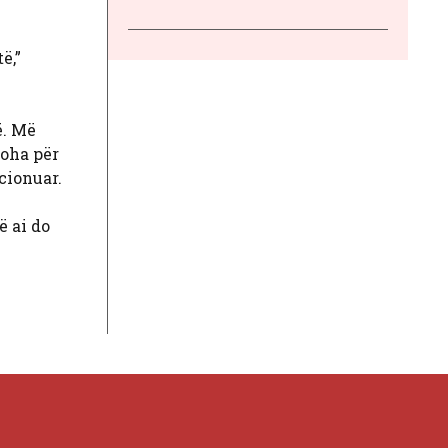
ë,”
ë. Më
koha për
cionuar.
ë ai do