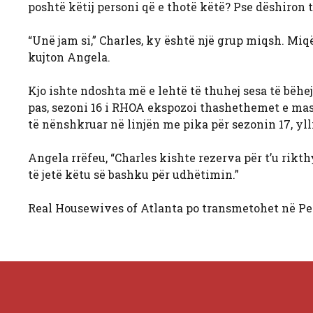
poshtë këtij personi që e thotë këtë? Pse dëshiron t
“Unë jam si,” Charles, ky është një grup miqsh. Miq
kujton Angela.
Kjo ishte ndoshta më e lehtë të thuhej sesa të bëhej
pas, sezoni 16 i RHOA ekspozoi thashethemet e masht
të nënshkruar në linjën me pika për sezonin 17, y
Angela rrëfeu, “Charles kishte rezerva për t’u rikt
të jetë këtu së bashku për udhëtimin.”
Real Housewives of Atlanta po transmetohet në Pe