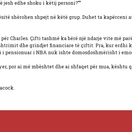
ë jesh edhe shoku i këtij personi?””
ësitë shërohen shpejt në këtë grup. Duhet ta kapërceni at
 për Charles. Çifti tashmë ka bërë një ndarje vite më par
rimit dhe grindjet financiare të çiftit. Pra, kur erdhi 
lli i pensionuar i NBA nuk ishte domosdoshmërisht i emo
hyer, por ai më mbështet dhe ai shfaqet për mua, kështu q
acock.