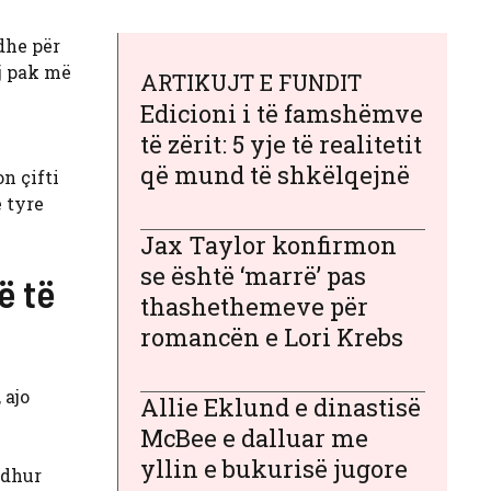
dhe për
j pak më
ARTIKUJT E FUNDIT
Edicioni i të famshëmve
të zërit: 5 yje të realitetit
që mund të shkëlqejnë
n çifti
 tyre
Jax Taylor konfirmon
se është ‘marrë’ pas
ë të
thashethemeve për
romancën e Lori Krebs
 ajo
Allie Eklund e dinastisë
McBee e dalluar me
yllin e bukurisë jugore
edhur