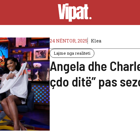
24 NËNTOR, 2025
Klea
Lajme nga realiteti
Angela dhe Charl
çdo ditë” pas sez