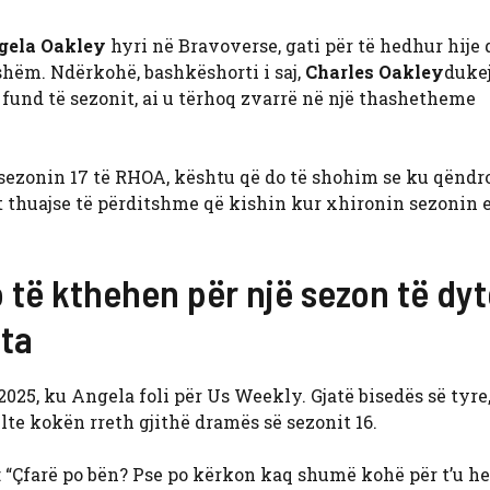
gela Oakley
hyri në Bravoverse, gati për të hedhur hije 
eshëm. Ndërkohë, bashkëshorti i saj,
Charles Oakley
duke
ë fund të sezonit, ai u tërhoq zvarrë në një thashetheme
ezonin 17 të RHOA, kështu që do të shohim se ku qëndro
 thuajse të përditshme që kishin kur xhironin sezonin e
 të kthehen për një sezon të dyt
nta
25, ku Angela foli për Us Weekly. Gjatë bisedës së tyre,
llte kokën rreth gjithë dramës së sezonit 16.
a: “Çfarë po bën? Pse po kërkon kaq shumë kohë për t’u h