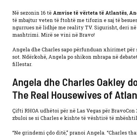
Në sezonin 16 të
Amvise të vërteta të Atlantës
,
An
të mbajtur veten të ftohtë me tifozin e saj të besu
ngurrues në lidhje me reality TV. Sigurisht, deri n
mashtrimi. Mirë se vini në Bravo!
Angela dhe Charles sapo përfunduan xhirimet për s
sot. Ndërkohë, Angela po shikon mbrapa në debatet
fillestar.
Angela dhe Charles Oakley do
The Real Housewives of Atla
Çifti RHOA udhëtoi për në Las Vegas për BravoCon 20
zbuloi se si Charles e kishte të vështirë të mbështi
“Ne grindemi çdo ditë,” pranoi Angela. “Charles th