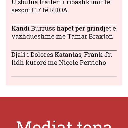
U zbulua traileri i ribashkimit të
sezonit 17 të RHOA
Kandi Burruss hapet për grindjet e
vazhdueshme me Tamar Braxton
Djali i Dolores Katanias, Frank Jr.
lidh kurorë me Nicole Perricho
Mediat tona