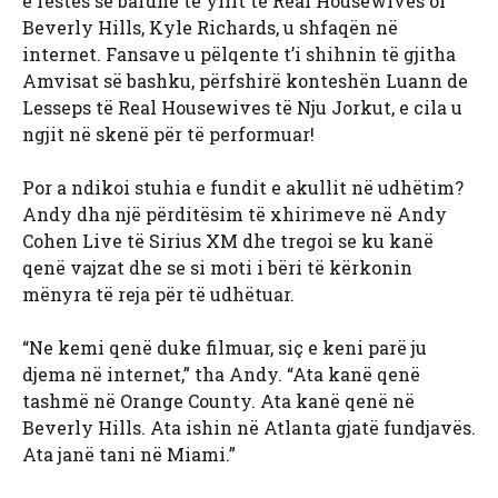
e festës së bardhë të yllit të Real Housewives of
Beverly Hills, Kyle Richards, u shfaqën në
internet. Fansave u pëlqente t’i shihnin të gjitha
Amvisat së bashku, përfshirë konteshën Luann de
Lesseps të Real Housewives të Nju Jorkut, e cila u
ngjit në skenë për të performuar!
Por a ndikoi stuhia e fundit e akullit në udhëtim?
Andy dha një përditësim të xhirimeve në Andy
Cohen Live të Sirius XM dhe tregoi se ku kanë
qenë vajzat dhe se si moti i bëri të kërkonin
mënyra të reja për të udhëtuar.
“Ne kemi qenë duke filmuar, siç e keni parë ju
djema në internet,” tha Andy. “Ata kanë qenë
tashmë në Orange County. Ata kanë qenë në
Beverly Hills. Ata ishin në Atlanta gjatë fundjavës.
Ata janë tani në Miami.”