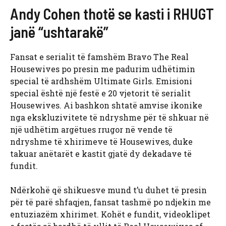
Andy Cohen thotë se kasti i RHUGT
janë “ushtarakë”
Fansat e serialit të famshëm Bravo The Real
Housewives po presin me padurim udhëtimin
special të ardhshëm Ultimate Girls. Emisioni
special është një festë e 20 vjetorit të serialit
Housewives. Ai bashkon shtatë amvise ikonike
nga ekskluzivitete të ndryshme për të shkuar në
një udhëtim argëtues rrugor në vende të
ndryshme të xhirimeve të Housewives, duke
takuar anëtarët e kastit gjatë dy dekadave të
fundit.
Ndërkohë që shikuesve mund t’u duhet të presin
për të parë shfaqjen, fansat tashmë po ndjekin me
entuziazëm xhirimet. Kohët e fundit, videoklipet