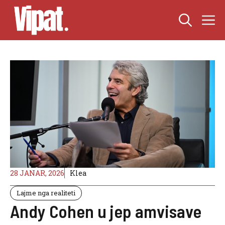
Skip
M
to
content
28 JANAR, 2026
Klea
Lajme nga realiteti
Andy Cohen u jep amvisave