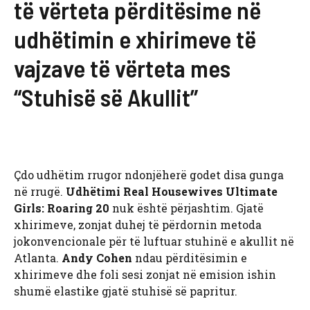
të vërteta përditësime në
udhëtimin e xhirimeve të
vajzave të vërteta mes
“Stuhisë së Akullit”
Çdo udhëtim rrugor ndonjëherë godet disa gunga
në rrugë.
Udhëtimi Real Housewives Ultimate
Girls: Roaring 20
nuk është përjashtim. Gjatë
xhirimeve, zonjat duhej të përdornin metoda
jokonvencionale për të luftuar stuhinë e akullit në
Atlanta.
Andy Cohen
ndau përditësimin e
xhirimeve dhe foli sesi zonjat në emision ishin
shumë elastike gjatë stuhisë së papritur.