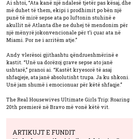
Ai shtoi, “Ata kanë një ndalesë tjetër pas kësaj, dhe
më duhet të them, ekipi i prodhimit po bën një
punë të mirë sepse ata po luftonin stuhinë e
akullit në Atlanta dhe ne duhej të mendonim për
një mënyrë jokonvencionale për t’i çuar ata në
Miami. Por ne i arritëm atje.”
Andy vlerësoi gjithashtu qëndrueshmërinë e
kastit. “Unë ua dorëzoj grave sepse ato janë
ushtarë,” pranoi ai. “Kastët kryesorë të asaj
shfaqjeje, ata janë absolutisht trupa. Ja ku shkoni.
Unë jam shumë i emocionuar për këtë shfaqje.”
The Real Housewives Ultimate Girls Trip: Roaring
20th premierë në Bravo më vonë këtë vit.
ARTIKUJT E FUNDIT