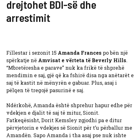
drejtohet BDI-së dhe
arrestimit
Fillestar i sezonit 15
Amanda Frances
po bën një
spërkatje në
Amvisat e vërteta të Beverly Hills
.
“Mbretëresha e parave” nuk ka frikë të shprehë
mendimin e saj, gjë që ka fshirë disa nga anëtarët e
saj të kastit në mënyrën e gabuar. Plus, asaj i
pëlqen të tregojë pasurinë e saj.
Ndërkohë, Amanda është shprehur hapur edhe për
vdekjen e djalit të saj të mitur, Sionit.
Fatkeqësisht, Dorit Kemsley zgjodhi pa e ditur
përvjetorin e vdekjes së Sionit për t’u përballur me
Amandën. Sapo Amanda i tha asaj pse nuk ishte