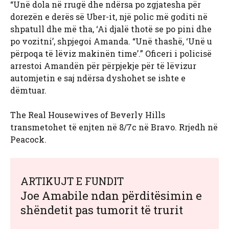
“Unë dola në rrugë dhe ndërsa po zgjatesha për
dorezën e derës së Uber-it, një polic më goditi në
shpatull dhe më tha, ‘Ai djalë thotë se po pini dhe
po vozitni’, shpjegoi Amanda. “Unë thashë, ‘Unë u
përpoqa të lëviz makinën time’.” Oficeri i policisë
arrestoi Amandën për përpjekje për të lëvizur
automjetin e saj ndërsa dyshohet se ishte e
dëmtuar.
The Real Housewives of Beverly Hills
transmetohet të enjten në 8/7c në Bravo. Rrjedh në
Peacock.
ARTIKUJT E FUNDIT
Joe Amabile ndan përditësimin e
shëndetit pas tumorit të trurit