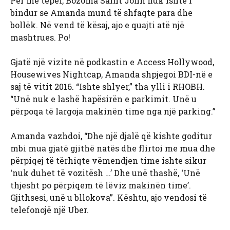
Për më tepër, Bozoma Saint John nuk ishte i
bindur se Amanda mund të shfaqte para dhe
bollëk. Në vend të kësaj, ajo e quajti atë një
mashtrues. Po!
Gjatë një vizite në podkastin e Access Hollywood,
Housewives Nightcap, Amanda shpjegoi BDI-në e
saj të vitit 2016. “Ishte shlyer,” tha ylli i RHOBH.
“Unë nuk e lashë hapësirën e parkimit. Unë u
përpoqa të largoja makinën time nga një parking.”
Amanda vazhdoi, “Dhe një djalë që kishte goditur
mbi mua gjatë gjithë natës dhe flirtoi me mua dhe
përpiqej të tërhiqte vëmendjen time ishte sikur
‘nuk duhet të vozitësh …’ Dhe unë thashë, ‘Unë
thjesht po përpiqem të lëviz makinën time’.
Gjithsesi, unë u bllokova”. Kështu, ajo vendosi të
telefonojë një Uber.