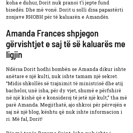
koha e duhur, Dorit nuk pranoi t’i jepte fund
bisedës. Dhe më vonë. Dorit u solli disa papastërti
zonjave RHOBH për të kaluarën e Amandës.
Amanda Frances shpjegon
gërvishtjet e saj të së kaluarës me
ligjin
Ndërsa Dorit hodhi bombën se Amanda dikur ishte
anëtare e një kulti, nuk ishte tamam një sekret.
“Midis shkollës së trajnimit të ministrisë dhe atij
bachelor, unë isha, për dy vjet, shumë e përfshirë
në një kishë që e konsideroj të jetë një kult,” tha më
parë Amanda. Megjithatë, ajo shkroi për përvojën e
saj në një blog, kështu që nuk ishte informacion i
ri. Më fal, Dorit!