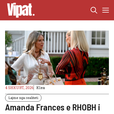
Skip
M
to
content
4 SHKURT, 2026
Klea
Lajme nga realiteti
Amanda Frances e RHOBH i