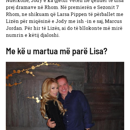
Ndërkohë, Jody e ka gjetur veten në qendër të disa
prej dramave në Rhom. Në premierën e Sezonit 7
Rhom, ne shikuam që Larsa Pippen të përballet me
Lizën për miqësinë e Jody me ish -in e saj, Marcus
Jordan. Për hir të Lizës, ai do të bllokonte më mirë
numrin e këtij djaloshi.
Me kë u martua më parë Lisa?