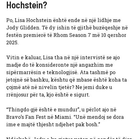
Hochstein?
Po, Lisa Hochstein është ende në një lidhje me
Jody Glidden. Të dy ishin të gjithë buzëqeshje në
festën premierë të Rhom Season 7 më 10 qershor
2025.
Vitin e kaluar, Lisa tha në një intervistë se ajo
madje do të konsideronte një angazhim me
sipërmarrësin e teknologjisë. Ata tashmë po
jetojnë së bashku, kështu që mbase është koha ta
çojmë atë në nivelin tjetër? Ne jemi duke u
rrënjosur për ta, kjo është e sigurt.
“Thingdo gjë është e mundur”, u përlot ajo në
Bravo’s Fan Fest në Miami. “Unë mendoj se dora
ime e majtë thjesht ndjehet pak bosh.”