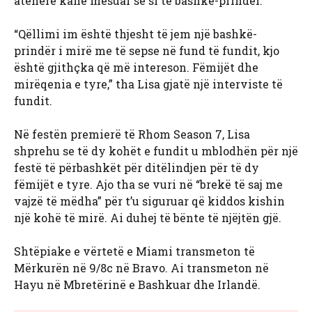
atëherë kanë mësuar se si të bashkë-prindër.
“Qëllimi im është thjesht të jem një bashkë-
prindër i mirë me të sepse në fund të fundit, kjo
është gjithçka që më intereson. Fëmijët dhe
mirëqenia e tyre,” tha Lisa gjatë një interviste të
fundit.
Në festën premierë të Rhom Season 7, Lisa
shprehu se të dy kohët e fundit u mblodhën për një
festë të përbashkët për ditëlindjen për të dy
fëmijët e tyre. Ajo tha se vuri në “brekë të saj me
vajzë të mëdha” për t’u siguruar që kiddos kishin
një kohë të mirë. Ai duhej të bënte të njëjtën gjë.
Shtëpiake e vërtetë e Miami transmeton të
Mërkurën në 9/8c në Bravo. Ai transmeton në
Hayu në Mbretërinë e Bashkuar dhe Irlandë.