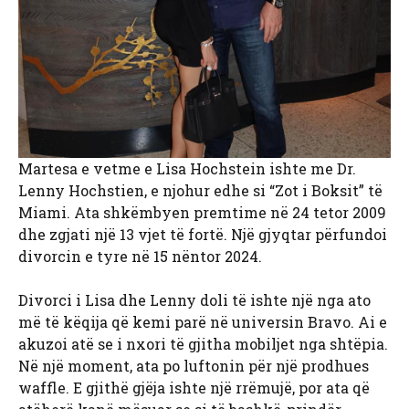
Martesa e vetme e Lisa Hochstein ishte me Dr.
Lenny Hochstien, e njohur edhe si “Zot i Boksit” të
Miami. Ata shkëmbyen premtime në 24 tetor 2009
dhe zgjati një 13 vjet të fortë. Një gjyqtar përfundoi
divorcin e tyre në 15 nëntor 2024.
Divorci i Lisa dhe Lenny doli të ishte një nga ato
më të këqija që kemi parë në universin Bravo. Ai e
akuzoi atë se i nxori të gjitha mobiljet nga shtëpia.
Në një moment, ata po luftonin për një prodhues
waffle. E gjithë gjëja ishte një rrëmujë, por ata që