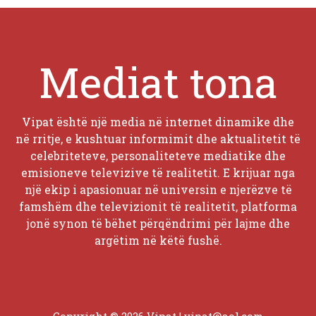
Mediat tona
Vipat është një media në internet dinamike dhe
në rritje, e kushtuar informimit dhe aktualitetit të
celebriteteve, personaliteteve mediatike dhe
emisioneve televizive të realitetit. E krijuar nga
një ekip i apasionuar në universin e njerëzve të
famshëm dhe televizionit të realitetit, platforma
jonë synon të bëhet përqëndrimi për lajme dhe
argëtim në këtë fushë.