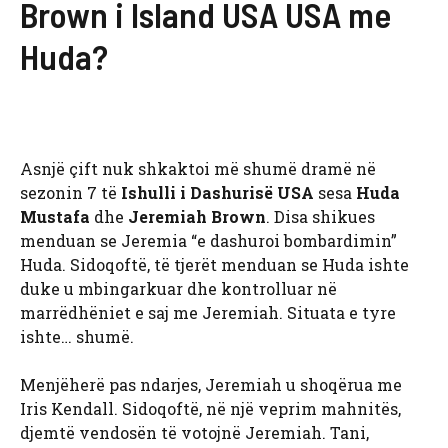
Brown i Island USA USA me
Huda?
Asnjë çift nuk shkaktoi më shumë dramë në
sezonin 7 të
Ishulli i Dashurisë USA
sesa
Huda
Mustafa
dhe
Jeremiah Brown
. Disa shikues
menduan se Jeremia “e dashuroi bombardimin”
Huda. Sidoqoftë, të tjerët menduan se Huda ishte
duke u mbingarkuar dhe kontrolluar në
marrëdhëniet e saj me Jeremiah. Situata e tyre
ishte… shumë.
Menjëherë pas ndarjes, Jeremiah u shoqërua me
Iris Kendall. Sidoqoftë, në një veprim mahnitës,
djemtë vendosën të votojnë Jeremiah. Tani,