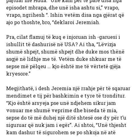
pajtuar me Huda. “Unë kam për të parë disa nga
episodet mbrapa, dhe unë isha ashtu si,” vrapo,
vrapo, ngrihesh “. Ishin vetëm disa nga gjërat që
ajo po thoshte, bro, “deklaroi Jeremiah.
Pra, cilat flamuj të kuq e injoruan ish -garuesi i
ishullit të dashurisë në USA? Ai tha, “Lëvizja
shumë shpejt, shumë shpejt dhe duke mos thënë
asgjë në lidhje me të. Vetëm duke shkuar me të
sepse më pëlqeu … kjo është me të vërtetë gjëja
kryesore.”
Megjithatë, i desh Jeremia një rrahje për të sqaruar
mendimet e tij për bashkimin e tyre të tronditur.
“Kjo është arsyeja pse unë ndjehem sikur jam
vonuar me shumë veprime dhe biseda të mia,
sepse do të më duhej një ditë shtesë ose dy për t’u
siguruar që nuk jam i egër”. Ai shtoi, “Unë thjesht
kam dashur të sigurohem se po shkoja në atë