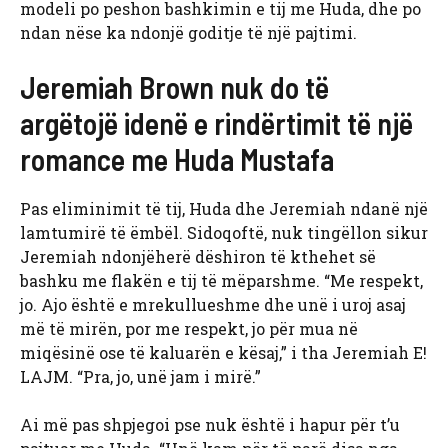
modeli po peshon bashkimin e tij me Huda, dhe po
ndan nëse ka ndonjë goditje të një pajtimi.
Jeremiah Brown nuk do të
argëtojë idenë e rindërtimit të një
romance me Huda Mustafa
Pas eliminimit të tij, Huda dhe Jeremiah ndanë një
lamtumirë të ëmbël. Sidoqoftë, nuk tingëllon sikur
Jeremiah ndonjëherë dëshiron të kthehet së
bashku me flakën e tij të mëparshme. “Me respekt,
jo. Ajo është e mrekullueshme dhe unë i uroj asaj
më të mirën, por me respekt, jo për mua në
miqësinë ose të kaluarën e kësaj,” i tha Jeremiah E!
LAJM. “Pra, jo, unë jam i mirë.”
Ai më pas shpjegoi pse nuk është i hapur për t’u