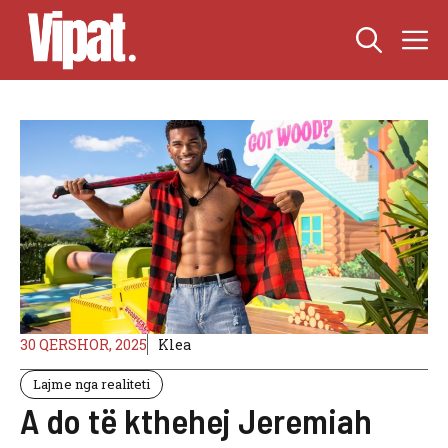
Skip
M
to
content
30 QERSHOR, 2025
Klea
Lajme nga realiteti
A do të kthehej Jeremiah