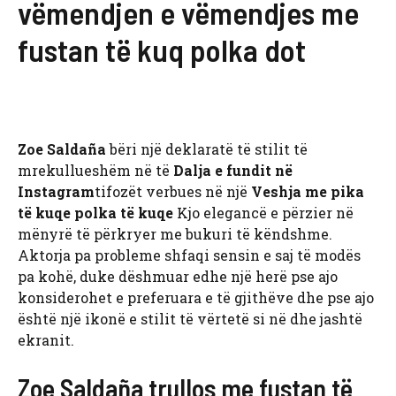
vëmendjen e vëmendjes me
fustan të kuq polka dot
Zoe Saldaña
bëri një deklaratë të stilit të
mrekullueshëm në të
Dalja e fundit në
Instagram
tifozët verbues në një
Veshja me pika
të kuqe polka të kuqe
Kjo elegancë e përzier në
mënyrë të përkryer me bukuri të këndshme.
Aktorja pa probleme shfaqi sensin e saj të modës
pa kohë, duke dëshmuar edhe një herë pse ajo
konsiderohet e preferuara e të gjithëve dhe pse ajo
është një ikonë e stilit të vërtetë si në dhe jashtë
ekranit.
Zoe Saldaña trullos me fustan të