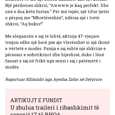
Një përdorues shkroi, “Awwww je kaq perfekt. Dhe
unë e dua këtë fustan.” Për më tepër, një tifoz tjetër
u përpoq me “Mbretëreshën”, ndërsa një i tretë
shkroi, “Aq bukur!”
Me elegancën e saj të lehtë, aktorja 47-vjeçare
tregon edhe një herë pse ajo vlerësohet si një ikonë
e vërtetë e modës. Pamja e saj është një shkrirje e
përsosur e sofistikimit dhe hijeshisë, duke i lënë
fansat e saj në frikë nga sensi i saj i patëmetë i
modës.
Raportuar fillimisht nga Ayesha Zafar në Detyrore.
ARTIKUJT E FUNDIT
U zbulua traileri i ribashkimit të
sezonit 17 të RHOA