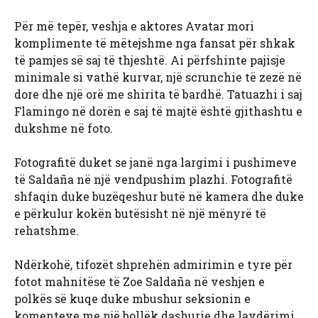
Për më tepër, veshja e aktores Avatar mori
komplimente të mëtejshme nga fansat për shkak
të pamjes së saj të thjeshtë. Ai përfshinte pajisje
minimale si vathë kurvar, një scrunchie të zezë në
dore dhe një orë me shirita të bardhë. Tatuazhi i saj
Flamingo në dorën e saj të majtë është gjithashtu e
dukshme në foto.
Fotografitë duket se janë nga largimi i pushimeve
të Saldaña në një vendpushim plazhi. Fotografitë
shfaqin duke buzëqeshur butë në kamera dhe duke
e përkulur kokën butësisht në një mënyrë të
rehatshme.
Ndërkohë, tifozët shprehën admirimin e tyre për
fotot mahnitëse të Zoe Saldaña në veshjen e
polkës së kuqe duke mbushur seksionin e
komenteve me një bollëk dashurie dhe lavdërimi.