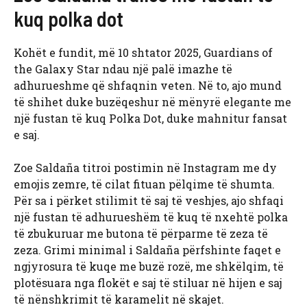
kuq polka dot
Kohët e fundit, më 10 shtator 2025, Guardians of
the Galaxy Star ndau një palë imazhe të
adhurueshme që shfaqnin veten. Në to, ajo mund
të shihet duke buzëqeshur në mënyrë elegante me
një fustan të kuq Polka Dot, duke mahnitur fansat
e saj.
Zoe Saldaña titroi postimin në Instagram me dy
emojis zemre, të cilat fituan pëlqime të shumta.
Për sa i përket stilimit të saj të veshjes, ajo shfaqi
një fustan të adhurueshëm të kuq të nxehtë polka
të zbukuruar me butona të përparme të zeza të
zeza. Grimi minimal i Saldaña përfshinte faqet e
ngjyrosura të kuqe me buzë rozë, me shkëlqim, të
plotësuara nga flokët e saj të stiluar në hijen e saj
të nënshkrimit të karamelit në skajet.