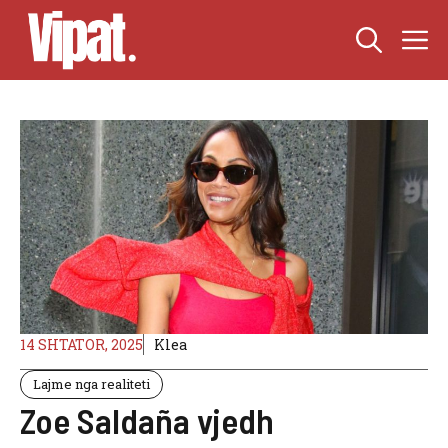
Skip
M
to
content
14 SHTATOR, 2025
Klea
Lajme nga realiteti
Zoe Saldaña vjedh