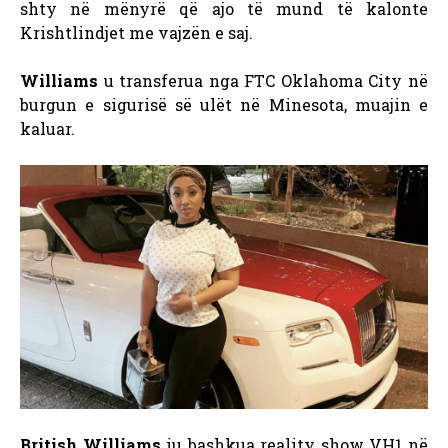
shty në mënyrë që ajo të mund të kalonte
Krishtlindjet me vajzën e saj.
Williams
u transferua nga FTC Oklahoma City në
burgun e sigurisë së ulët në Minesota, muajin e
kaluar.
British Williams
iu bashkua reality show VH1 në