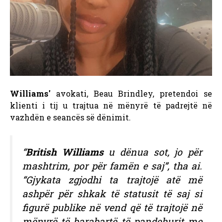
Williams'
avokati, Beau Brindley, pretendoi se
klienti i tij u trajtua në mënyrë të padrejtë në
vazhdën e seancës së dënimit.
“
British Williams
u dënua sot, jo për
mashtrim, por për famën e saj”, tha ai.
“Gjykata zgjodhi ta trajtojë atë më
ashpër për shkak të statusit të saj si
figurë publike në vend që të trajtojë në
mënyrë të barabartë të pandehurit me