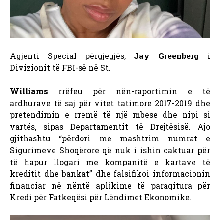
Agjenti Special përgjegjës,
Jay Greenberg
i
Divizionit të FBI-së në St.
Williams
rrëfeu për nën-raportimin e të
ardhurave të saj për vitet tatimore 2017-2019 dhe
pretendimin e rremë të një mbese dhe nipi si
vartës, sipas Departamentit të Drejtësisë. Ajo
gjithashtu “përdori me mashtrim numrat e
Sigurimeve Shoqërore që nuk i ishin caktuar për
të hapur llogari me kompanitë e kartave të
kreditit dhe bankat” dhe falsifikoi informacionin
financiar në nëntë aplikime të paraqitura për
Kredi për Fatkeqësi për Lëndimet Ekonomike.