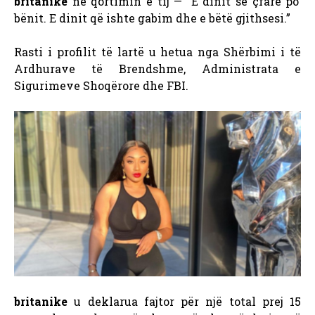
britanike
në qortimin e tij — “E dinit se çfarë po
bënit. E dinit që ishte gabim dhe e bëtë gjithsesi.”
Rasti i profilit të lartë u hetua nga Shërbimi i të
Ardhurave të Brendshme, Administrata e
Sigurimeve Shoqërore dhe FBI.
britanike
u deklarua fajtor për një total prej 15