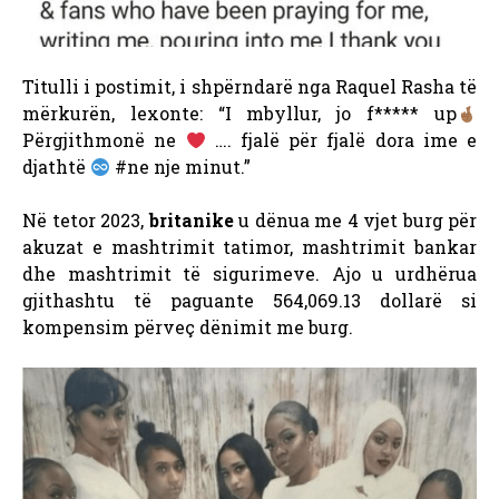
Titulli i postimit, i shpërndarë nga Raquel Rasha të
mërkurën, lexonte: “I mbyllur, jo f***** up
Përgjithmonë ne
…. fjalë për fjalë dora ime e
djathtë
#ne nje minut.”
Në tetor 2023,
britanike
u dënua me 4 vjet burg për
akuzat e mashtrimit tatimor, mashtrimit bankar
dhe mashtrimit të sigurimeve. Ajo u urdhërua
gjithashtu të paguante 564,069.13 dollarë si
kompensim përveç dënimit me burg.