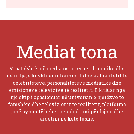
Mediat tona
Vipat është një media në internet dinamike dhe
në rritje, e kushtuar informimit dhe aktualitetit të
celebriteteve, personaliteteve mediatike dhe
emisioneve televizive të realitetit. E krijuar nga
një ekip i apasionuar në universin e njerëzve të
famshëm dhe televizionit të realitetit, platforma
jonë synon të bëhet përqëndrimi për lajme dhe
argëtim në këtë fushë.