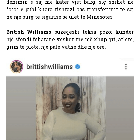
dënimin e saj me katër vjet burg, siç shihet në
fotot e publikuara rishtazi pas transferimit të saj
në një burg të sigurisë së ulët të Minesotës.
British Williams
buzëqeshi teksa pozoi kundër
një sfondi fshatar e veshur me një xhup gri, atlete,
grim të plotë, një palë vathë dhe një orë.