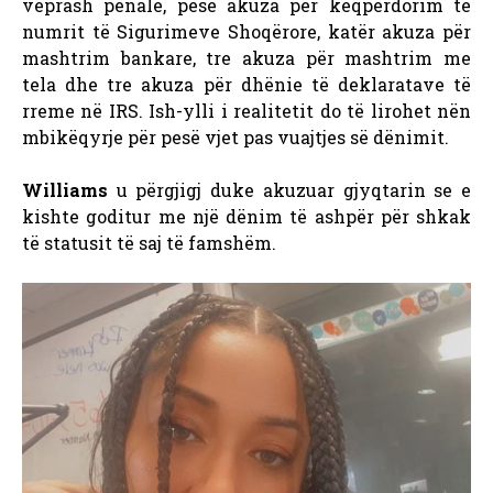
veprash penale, pesë akuza për keqpërdorim të
numrit të Sigurimeve Shoqërore, katër akuza për
mashtrim bankare, tre akuza për mashtrim me
tela dhe tre akuza për dhënie të deklaratave të
rreme në IRS. Ish-ylli i realitetit do të lirohet nën
mbikëqyrje për pesë vjet pas vuajtjes së dënimit.
Williams
u përgjigj duke akuzuar gjyqtarin se e
kishte goditur me një dënim të ashpër për shkak
të statusit të saj të famshëm.