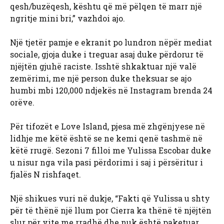
qesh/buzëqesh, kështu që më pëlqen të marr një
ngritje mini bri,” vazhdoi ajo.
Një tjetër pamje e ekranit po lundron nëpër mediat
sociale, gjoja duke i treguar asaj duke përdorur të
njëjtën gjuhë raciste. Isshtë shkaktuar një valë
zemërimi, me një person duke theksuar se ajo
humbi mbi 120,000 ndjekës në Instagram brenda 24
orëve.
Për tifozët e Love Island, pjesa më zhgënjyese në
lidhje me këtë është se ne kemi qenë tashmë në
këtë rrugë. Sezoni 7 filloi me Yulissa Escobar duke
u nisur nga vila pasi përdorimi i saj i përsëritur i
fjalës N rishfaqet.
Një shikues vuri në dukje, “Fakti që Yulissa u shty
për të thënë një llum por Cierra ka thënë të njëjtën
slur për vite me rradhë dhe nuk është paketuar