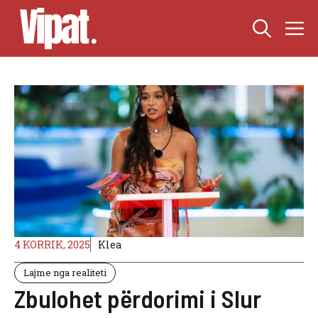
Skip
M
to
content
4 KORRIK, 2025
Klea
Lajme nga realiteti
Zbulohet përdorimi i Slur