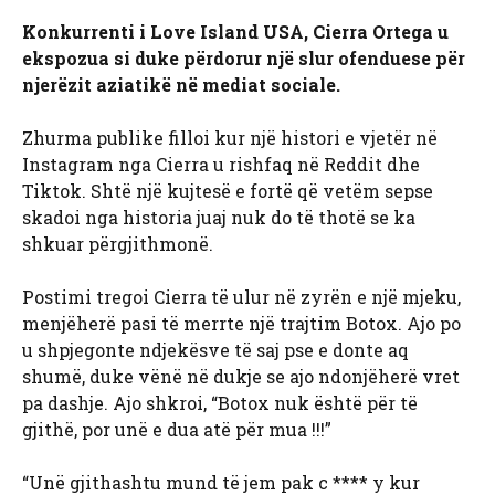
Konkurrenti i Love Island USA, Cierra Ortega u
ekspozua si duke përdorur një slur ofenduese për
njerëzit aziatikë në mediat sociale.
Zhurma publike filloi kur një histori e vjetër në
Instagram nga Cierra u rishfaq në Reddit dhe
Tiktok. Shtë një kujtesë e fortë që vetëm sepse
skadoi nga historia juaj nuk do të thotë se ka
shkuar përgjithmonë.
Postimi tregoi Cierra të ulur në zyrën e një mjeku,
menjëherë pasi të merrte një trajtim Botox. Ajo po
u shpjegonte ndjekësve të saj pse e donte aq
shumë, duke vënë në dukje se ajo ndonjëherë vret
pa dashje. Ajo shkroi, “Botox nuk është për të
gjithë, por unë e dua atë për mua !!!”
“Unë gjithashtu mund të jem pak c **** y kur