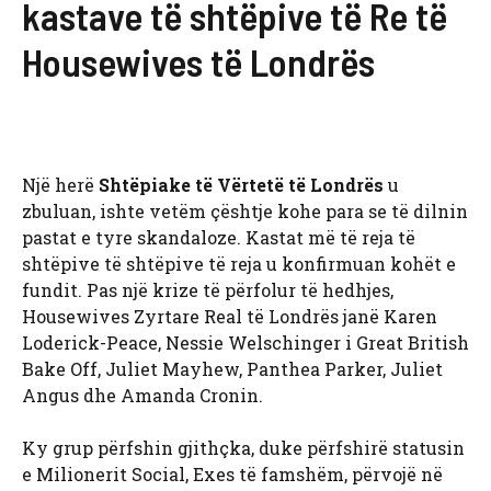
kastave të shtëpive të Re të
Housewives të Londrës
Një herë
Shtëpiake të Vërtetë të Londrës
u
zbuluan, ishte vetëm çështje kohe para se të dilnin
pastat e tyre skandaloze. Kastat më të reja të
shtëpive të shtëpive të reja u konfirmuan kohët e
fundit. Pas një krize të përfolur të hedhjes,
Housewives Zyrtare Real të Londrës janë Karen
Loderick-Peace, Nessie Welschinger i Great British
Bake Off, Juliet Mayhew, Panthea Parker, Juliet
Angus dhe Amanda Cronin.
Ky grup përfshin gjithçka, duke përfshirë statusin
e Milionerit Social, Exes të famshëm, përvojë në