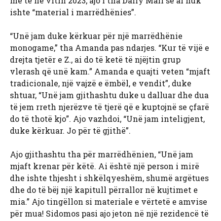
me të në vitin 2023, ajo i tha Daily Mail se ai nuk
ishte “material i marrëdhënies”.
“Unë jam duke kërkuar për një marrëdhënie
monogame,” tha Amanda pas ndarjes. “Kur të vijë e
drejta tjetër e Z., ai do të ketë të njëjtin grup
vlerash që unë kam.” Amanda e quajti veten “mjaft
tradicionale, një vajzë e ëmbël, e vendit”, duke
shtuar, “Unë jam gjithashtu duke u dalluar dhe dua
të jem rreth njerëzve të tjerë që e kuptojnë se çfarë
do të thotë kjo”. Ajo vazhdoi, “Unë jam inteligjent,
duke kërkuar. Jo për të gjithë”.
Ajo gjithashtu tha për marrëdhënien, “Unë jam
mjaft krenar për këtë. Ai është një person i mirë
dhe ishte thjesht i shkëlqyeshëm, shumë argëtues
dhe do të bëj një kapitull përrallor në kujtimet e
mia.” Ajo tingëllon si materiale e vërtetë e amvise
për mua! Sidomos pasi ajo jeton në një rezidencë të