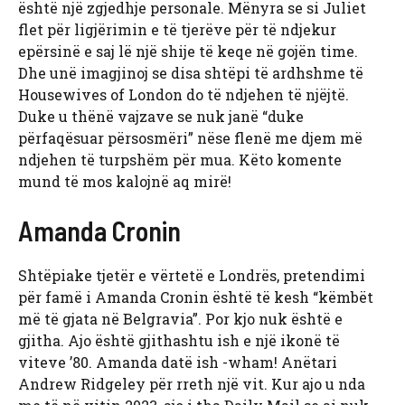
është një zgjedhje personale. Mënyra se si Juliet
flet për ligjërimin e të tjerëve për të ndjekur
epërsinë e saj lë një shije të keqe në gojën time.
Dhe unë imagjinoj se disa shtëpi të ardhshme të
Housewives of London do të ndjehen të njëjtë.
Duke u thënë vajzave se nuk janë “duke
përfaqësuar përsosmëri” nëse flenë me djem më
ndjehen të turpshëm për mua. Këto komente
mund të mos kalojnë aq mirë!
Amanda Cronin
Shtëpiake tjetër e vërtetë e Londrës, pretendimi
për famë i Amanda Cronin është të kesh “këmbët
më të gjata në Belgravia”. Por kjo nuk është e
gjitha. Ajo është gjithashtu ish e një ikonë të
viteve ’80. Amanda datë ish -wham! Anëtari
Andrew Ridgeley për rreth një vit. Kur ajo u nda