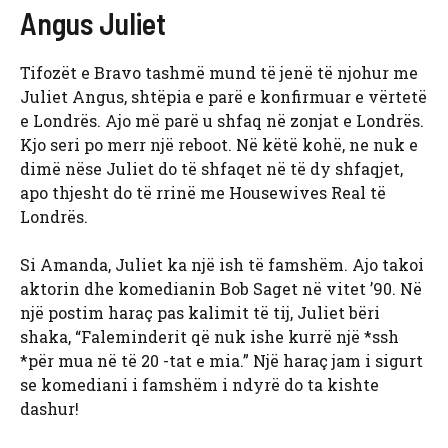
Angus Juliet
Tifozët e Bravo tashmë mund të jenë të njohur me
Juliet Angus, shtëpia e parë e konfirmuar e vërtetë
e Londrës. Ajo më parë u shfaq në zonjat e Londrës.
Kjo seri po merr një reboot. Në këtë kohë, ne nuk e
dimë nëse Juliet do të shfaqet në të dy shfaqjet,
apo thjesht do të rrinë me Housewives Real të
Londrës.
Si Amanda, Juliet ka një ish të famshëm. Ajo takoi
aktorin dhe komedianin Bob Saget në vitet ’90. Në
një postim haraç pas kalimit të tij, Juliet bëri
shaka, “Faleminderit që nuk ishe kurrë një *ssh
*për mua në të 20 -tat e mia.” Një haraç jam i sigurt
se komediani i famshëm i ndyrë do ta kishte
dashur!