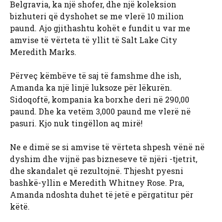
Belgravia, ka një shofer, dhe një koleksion
bizhuteri që dyshohet se me vlerë 10 milion
paund. Ajo gjithashtu kohët e fundit u var me
amvise të vërteta të yllit të Salt Lake City
Meredith Marks.
Përveç këmbëve të saj të famshme dhe ish,
Amanda ka një linjë luksoze për lëkurën.
Sidoqoftë, kompania ka borxhe deri në 290,00
paund. Dhe ka vetëm 3,000 paund me vlerë në
pasuri. Kjo nuk tingëllon aq mirë!
Ne e dimë se si amvise të vërteta shpesh vënë në
dyshim dhe vijnë pas bizneseve të njëri -tjetrit,
dhe skandalet që rezultojnë. Thjesht pyesni
bashkë-yllin e Meredith Whitney Rose. Pra,
Amanda ndoshta duhet të jetë e përgatitur për
këtë.