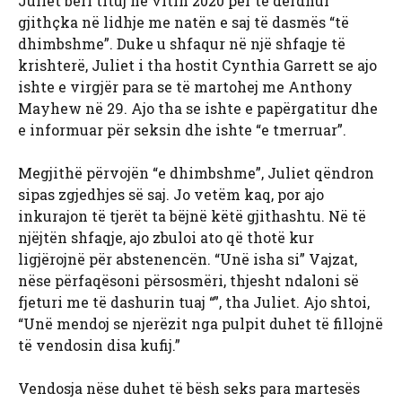
Juliet bëri tituj në vitin 2020 për të derdhur
gjithçka në lidhje me natën e saj të dasmës “të
dhimbshme”. Duke u shfaqur në një shfaqje të
krishterë, Juliet i tha hostit Cynthia Garrett se ajo
ishte e virgjër para se të martohej me Anthony
Mayhew në 29. Ajo tha se ishte e papërgatitur dhe
e informuar për seksin dhe ishte “e tmerruar”.
Megjithë përvojën “e dhimbshme”, Juliet qëndron
sipas zgjedhjes së saj. Jo vetëm kaq, por ajo
inkurajon të tjerët ta bëjnë këtë gjithashtu. Në të
njëjtën shfaqje, ajo zbuloi ato që thotë kur
ligjërojnë për abstenencën. “Unë isha si” Vajzat,
nëse përfaqësoni përsosmëri, thjesht ndaloni së
fjeturi me të dashurin tuaj “”, tha Juliet. Ajo shtoi,
“Unë mendoj se njerëzit nga pulpit duhet të fillojnë
të vendosin disa kufij.”
Vendosja nëse duhet të bësh seks para martesës