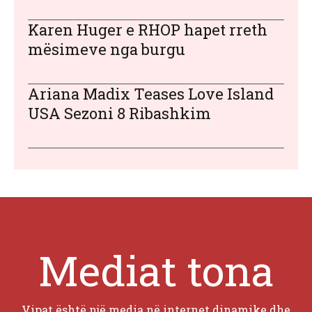
Karen Huger e RHOP hapet rreth
mësimeve nga burgu
Ariana Madix Teases Love Island
USA Sezoni 8 Ribashkim
Mediat tona
Vipat është një media në internet dinamike dhe