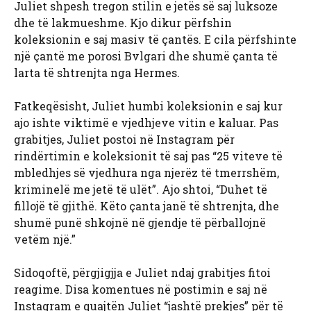
Juliet shpesh tregon stilin e jetës së saj luksoze
dhe të lakmueshme. Kjo dikur përfshin
koleksionin e saj masiv të çantës. E cila përfshinte
një çantë me porosi Bvlgari dhe shumë çanta të
larta të shtrenjta nga Hermes.
Fatkeqësisht, Juliet humbi koleksionin e saj kur
ajo ishte viktimë e vjedhjeve vitin e kaluar. Pas
grabitjes, Juliet postoi në Instagram për
rindërtimin e koleksionit të saj pas “25 viteve të
mbledhjes së vjedhura nga njerëz të tmerrshëm,
kriminelë me jetë të ulët”. Ajo shtoi, “Duhet të
fillojë të gjithë. Këto çanta janë të shtrenjta, dhe
shumë punë shkojnë në gjendje të përballojnë
vetëm një.”
Sidoqoftë, përgjigjja e Juliet ndaj grabitjes fitoi
reagime. Disa komentues në postimin e saj në
Instagram e quajtën Juliet “jashtë prekjes” për të