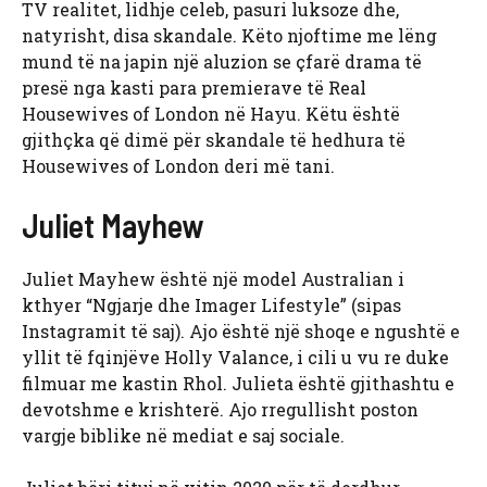
TV realitet, lidhje celeb, pasuri luksoze dhe,
natyrisht, disa skandale. Këto njoftime me lëng
mund të na japin një aluzion se çfarë drama të
presë nga kasti para premierave të Real
Housewives of London në Hayu. Këtu është
gjithçka që dimë për skandale të hedhura të
Housewives of London deri më tani.
Juliet Mayhew
Juliet Mayhew është një model Australian i
kthyer “Ngjarje dhe Imager Lifestyle” (sipas
Instagramit të saj). Ajo është një shoqe e ngushtë e
yllit të fqinjëve Holly Valance, i cili u vu re duke
filmuar me kastin Rhol. Julieta është gjithashtu e
devotshme e krishterë. Ajo rregullisht poston
vargje biblike në mediat e saj sociale.