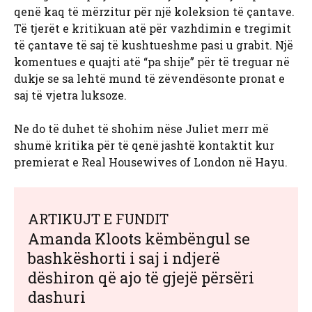
qenë kaq të mërzitur për një koleksion të çantave.
Të tjerët e kritikuan atë për vazhdimin e tregimit
të çantave të saj të kushtueshme pasi u grabit. Një
komentues e quajti atë “pa shije” për të treguar në
dukje se sa lehtë mund të zëvendësonte pronat e
saj të vjetra luksoze.
Ne do të duhet të shohim nëse Juliet merr më
shumë kritika për të qenë jashtë kontaktit kur
premierat e Real Housewives of London në Hayu.
ARTIKUJT E FUNDIT
Amanda Kloots këmbëngul se
bashkëshorti i saj i ndjerë
dëshiron që ajo të gjejë përsëri
dashuri