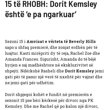
15 të RHOBH: Dorit Kemsley
është ‘e pa ngarkuar’
Sezoni 15 i
Amvisat e vërteta të Beverly Hills
sapo u shfaq premierë, dhe zonjat erdhën për të
luajtur. Kasti mirëpriti dy të reja, Rachel Zoe dhe
Amanda Frances. Sigurisht, Amanda do të bëjë
hyrjen e saj madhështore në ekskluzivitet së
shpejti. Ndërkohë Rasheli dhe
Dorit Kemsley
jemi
gati për të pasur një verë të nxehtë për vajzat dhe
ne jemi gati për udhëtim.
Dorit shpjegoi kohët e fundit në premierën e
sezonit 15 pse bëri kërkesë për divorc nga PK
Kemsley. Dhe me Rachel që po kalon një divorc,