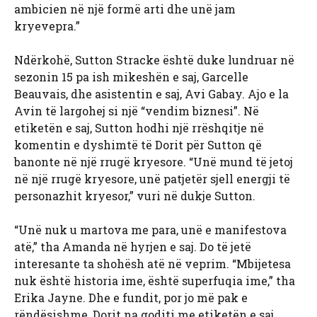
ambicien në një formë arti dhe unë jam
kryevepra.”
Ndërkohë, Sutton Stracke është duke lundruar në
sezonin 15 pa ish mikeshën e saj, Garcelle
Beauvais, dhe asistentin e saj, Avi Gabay. Ajo e la
Avin të largohej si një “vendim biznesi”. Në
etiketën e saj, Sutton hodhi një rrëshqitje në
komentin e dyshimtë të Dorit për Sutton që
banonte në një rrugë kryesore. “Unë mund të jetoj
në një rrugë kryesore, unë patjetër sjell energji të
personazhit kryesor,” vuri në dukje Sutton.
“Unë nuk u martova me para, unë e manifestova
atë,” tha Amanda në hyrjen e saj. Do të jetë
interesante ta shohësh atë në veprim. “Mbijetesa
nuk është historia ime, është superfuqia ime,” tha
Erika Jayne. Dhe e fundit, por jo më pak e
rëndësishme, Dorit na goditi me etiketën e saj.