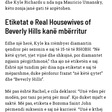
dhe Kyle Richards u nda nga Mauricio Umansky,
këto zonja janë gati të argëtohen.
Etiketat e Real Housewives of
Beverly Hills kanë mbërritur
Edhe një herë, Kyle ka rrëmbyer diamantin
qendror për sezonin e saj të 15-të të RHOBH. “Në
këtë qytet, yjet vijnë dhe shkojnë, por diamantet
zgjasin përgjithmonë,” tha ajo në etiketën e saj.
Është një tundim për disa nga etiketat e saj të
mëparshme, duke përdorur frazat “në këtë qytet”
dhe “Beverly Hills”.
Më pas është Rachel, e cila deklaroi: “Unë vdes për
modën, por tani po jetoj për mua”. Kjo duket mjaft e
saktë. Më pas, etiketa e Bozoma Saint John
përmendi suksesin e saj në karrierë. “Unë e kthej