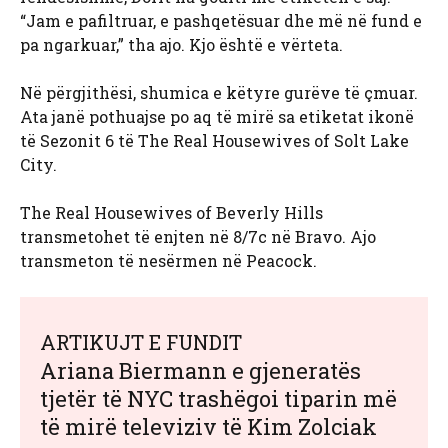
“Jam e pafiltruar, e pashqetësuar dhe më në fund e
pa ngarkuar,” tha ajo. Kjo është e vërteta.
Në përgjithësi, shumica e këtyre gurëve të çmuar.
Ata janë pothuajse po aq të mirë sa etiketat ikonë
të Sezonit 6 të The Real Housewives of Solt Lake
City.
The Real Housewives of Beverly Hills
transmetohet të enjten në 8/7c në Bravo. Ajo
transmeton të nesërmen në Peacock.
ARTIKUJT E FUNDIT
Ariana Biermann e gjeneratës
tjetër të NYC trashëgoi tiparin më
të mirë televiziv të Kim Zolciak