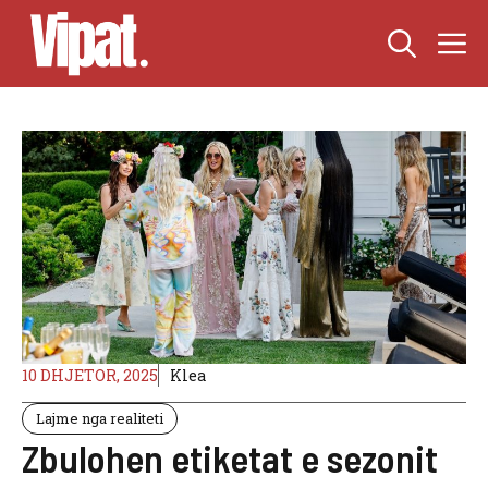
Skip
M
to
content
10 DHJETOR, 2025
Klea
Lajme nga realiteti
Zbulohen etiketat e sezonit