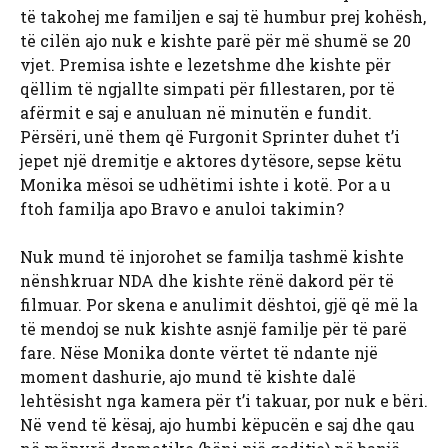
të takohej me familjen e saj të humbur prej kohësh,
të cilën ajo nuk e kishte parë për më shumë se 20
vjet. Premisa ishte e lezetshme dhe kishte për
qëllim të ngjallte simpati për fillestaren, por të
afërmit e saj e anuluan në minutën e fundit.
Përsëri, unë them që Furgonit Sprinter duhet t’i
jepet një dremitje e aktores dytësore, sepse këtu
Monika mësoi se udhëtimi ishte i kotë. Por a u
ftoh familja apo Bravo e anuloi takimin?
Nuk mund të injorohet se familja tashmë kishte
nënshkruar NDA dhe kishte rënë dakord për të
filmuar. Por skena e anulimit dështoi, gjë që më la
të mendoj se nuk kishte asnjë familje për të parë
fare. Nëse Monika donte vërtet të ndante një
moment dashurie, ajo mund të kishte dalë
lehtësisht nga kamera për t’i takuar, por nuk e bëri.
Në vend të kësaj, ajo humbi këpucën e saj dhe qau