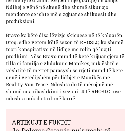
në mënyrë dramatike (bëni një goditje) në banjë.
Ndihej e vënë në skenë dhe shumë sikur ajo
mendonte se ishte më e zgjuar se shikuesit dhe
produksioni.
Bravo ka bërë disa lëvizje skicuese në të kaluarën.
Dreq, edhe vetëm këtë sezon të RHOSLC, ka shumë
teori konspirative në lidhje me rolin që luajti
prodhimi. Nëse Bravo mund të ketë krijuar gjëra të
tilla si familja e zhdukur e Monikës, nuk është e
vështirë të merret parasysh se rrjeti mund të ketë
qenë i vetëdijshëm për lidhjet e Monikës me
Reality Von Tease. Ndoshta do të mësojmë më
shumë nga ribashkimi i sezonit 4 të RHOSLC…ose
ndoshta nuk do ta dimë kurrë.
ARTIKUJT E FUNDIT
Jo, Dolores Catania nuk veshi të