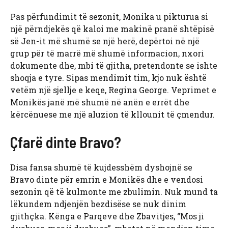
Pas përfundimit të sezonit, Monika u pikturua si
një përndjekës që kaloi me makinë pranë shtëpisë
së Jen-it më shumë se një herë, depërtoi në një
grup për të marrë më shumë informacion, nxori
dokumente dhe, mbi të gjitha, pretendonte se ishte
shoqja e tyre. Sipas mendimit tim, kjo nuk është
vetëm një sjellje e keqe, Regina George. Veprimet e
Monikës janë më shumë në anën e errët dhe
kërcënuese me një aluzion të kllounit të çmendur.
Çfarë dinte Bravo?
Disa fansa shumë të kujdesshëm dyshojnë se
Bravo dinte për emrin e Monikës dhe e vendosi
sezonin që të kulmonte me zbulimin. Nuk mund ta
lëkundem ndjenjën bezdisëse se nuk dinim
gjithçka. Kënga e Parqeve dhe Zbavitjes, “Mos ji