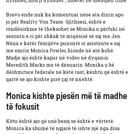
dyshues, mos ji dyshues”, mbetet në mendjen time.
Bravo ende nuk ka komentuar nëse ata dinin apo
jo për Reality Von Tease. Gjithsesi, është e
rëndësishme të theksohet se Monika u përfshi në
sezonin e ri për shkak të miqësisë së saj me Jen.
Nëna e katër fëmijëve punonte si asistente e saj
me emrin Monica Fowler, bionde në atë kohë.
Madje ajo është kapur në video në dyqanin
Meredith Marks me të dënuarin. Monika u bë
dëshmitare federale në këtë rast, kështu që është e
qartë se ajo kishte pirë çaj të nxehtë.
Monica kishte pjesën më të madhe
të fokusit
Këtu është ajo që unë besoj se është e vërtetë:
Monica ka shumë të ngjarë të ishte një nga disa