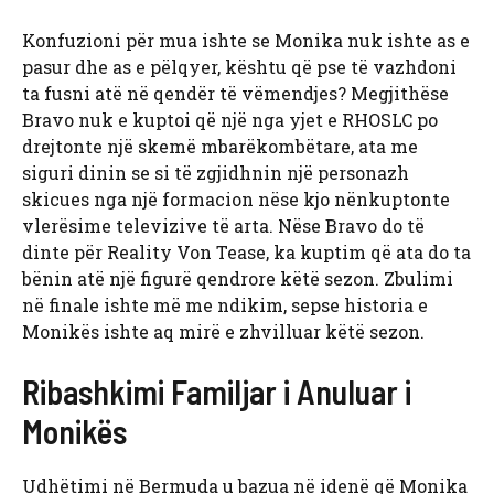
Konfuzioni për mua ishte se Monika nuk ishte as e
pasur dhe as e pëlqyer, kështu që pse të vazhdoni
ta fusni atë në qendër të vëmendjes? Megjithëse
Bravo nuk e kuptoi që një nga yjet e RHOSLC po
drejtonte një skemë mbarëkombëtare, ata me
siguri dinin se si të zgjidhnin një personazh
skicues nga një formacion nëse kjo nënkuptonte
vlerësime televizive të arta. Nëse Bravo do të
dinte për Reality Von Tease, ka kuptim që ata do ta
bënin atë një figurë qendrore këtë sezon. Zbulimi
në finale ishte më me ndikim, sepse historia e
Monikës ishte aq mirë e zhvilluar këtë sezon.
Ribashkimi Familjar i Anuluar i
Monikës
Udhëtimi në Bermuda u bazua në idenë që Monika