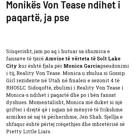
Monikës Von Tease ndihet i
paqartë, ja pse
Sinqerisht, jam po aq i hutuar sa shumica e
fansave të tjerë
Amvise të vërteta të Solt Lake
City
kur është fjala për
Monica Garcia
pseudonimi
i tij, Reality Von Tease. Monica u zbulua si Gossip
Girl rezidente në Utah në finalen e sezonit 4 të
RHOSLC. Sidoqoftë, zbulimi i Reality Von Tease i
Monica-s ndihet i paqartë dhe po i bën fansat
dyshues. Momentalisht, Monica më duket si një
grifter i drejtë që i ngjan në mënyrë të frikshme
armikes së saj të përhershme, Jen Shah. Sjellja e
shfaqur është përtej rrëqethjes dhe mbretërisë së
Pretty Little Liars.