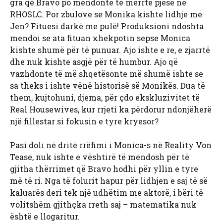
gra që Bravo po mendonte të merrte pjesë në
RHOSLC. Por zbulove se Monika kishte lidhje me
Jen? Fituesi darkë me pulë! Produksioni ndoshta
mendoi se ata fituan xhekpotin sepse Monica
kishte shumë për të punuar. Ajo ishte e re, e zjarrtë
dhe nuk kishte asgjë për të humbur. Ajo që
vazhdonte të më shqetësonte më shumë ishte se
sa theks i ishte vënë historisë së Monikës. Dua të
them, kujtohuni, djema, për çdo ekskluzivitet të
Real Housewives, kur rrjeti ka përdorur ndonjëherë
një fillestar si fokusin e tyre kryesor?
Pasi doli në dritë rrëfimi i Monica-s në Reality Von
Tease, nuk ishte e vështirë të mendosh për të
gjitha thërrimet që Bravo hodhi për yllin e tyre
më të ri. Nga të folurit hapur për lidhjen e saj të së
kaluarës deri tek një udhëtim me aktorë, i bëri të
volitshëm gjithçka rreth saj – matematika nuk
është e llogaritur.