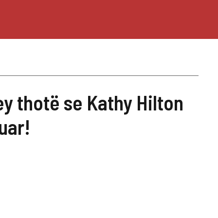
ey thotë se Kathy Hilton
uar!