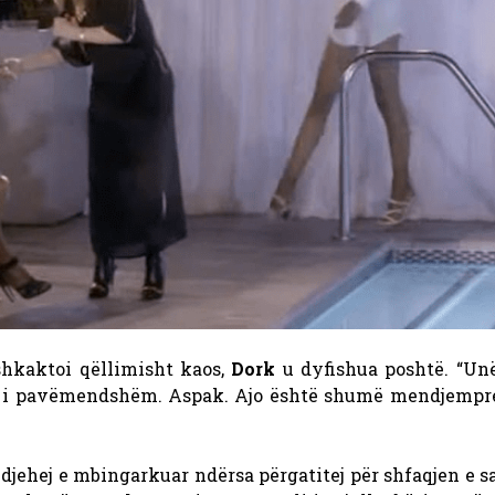
hkaktoi qëllimisht kaos,
Dork
u dyfishua poshtë. “Unë
 i pavëmendshëm. Aspak. Ajo është shumë mendjempre
djehej e mbingarkuar ndërsa përgatitej për shfaqjen e sa