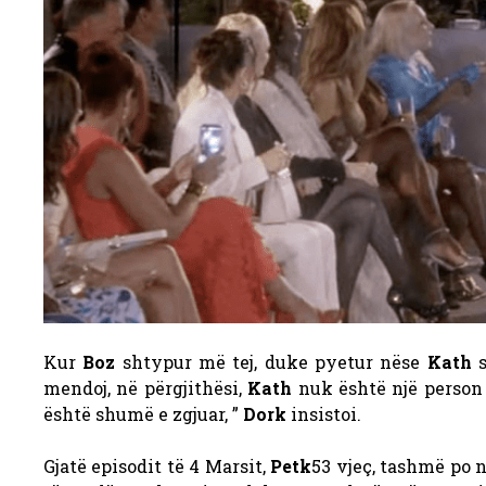
Kur
Boz
shtypur më tej, duke pyetur nëse
Kath
s
mendoj, në përgjithësi,
Kath
nuk është një person
është shumë e zgjuar, ”
Dork
insistoi.
Gjatë episodit të 4 Marsit,
Petk
53 vjeç, tashmë po n