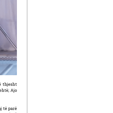
 thjesht
htë; Ajo
j të parë