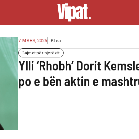
7 MARS, 2025
Klea
Lajmet për njerëzit
Ylli ‘Rhobh’ Dorit Kemsl
po e bën aktin e mashtr