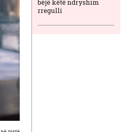
bëjë këtë ndryshim
rregulli
 në pistë