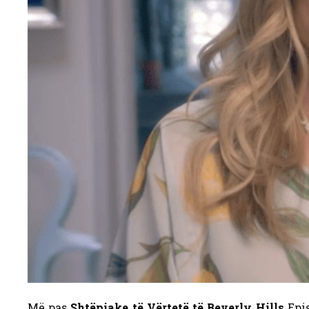
Më pas
Shtëpiake të Vërtetë të Beverly Hills
Epis