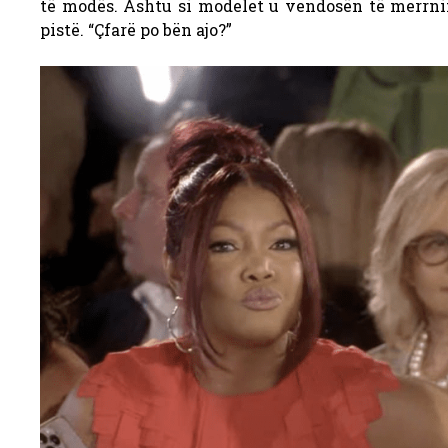
të modës. Ashtu si modelet u vendosën të merrn
pistë. “Çfarë po bën ajo?”