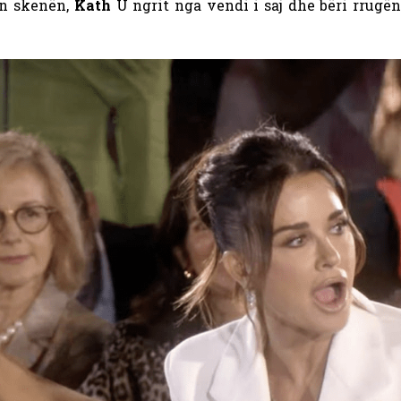
in skenën,
Kath
U ngrit nga vendi i saj dhe bëri rrugën