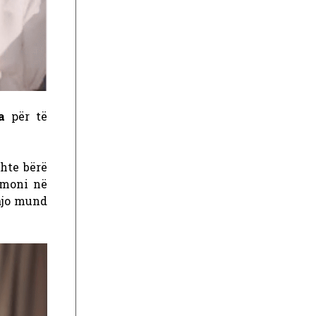
a
për të
hte bërë
moni në
 ajo mund