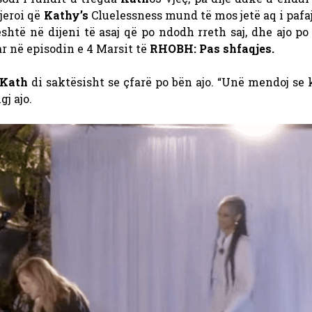
gjeroi që
Kathy’s
Cluelessness mund të mos jetë aq i paf
htë në dijeni të asaj që po ndodh rreth saj, dhe ajo po
r në episodin e 4 Marsit të
RHOBH: Pas shfaqjes.
Kath
di saktësisht se çfarë po bën ajo. “Unë mendoj se 
gj ajo.