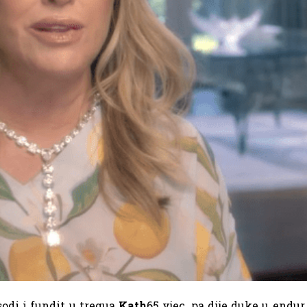
odi i fundit u tregua
Kath
65 vjeç, pa dije duke u endur