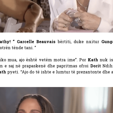
athy! ” Garcelle Beauvais
bërtiti, duke nxitur
Gung
trën tënde tani. ”
iko mua, ajo është vetëm motra ime”. Por
Kath
nuk is
gën e saj në prapaskenë dhe papritmas ofroi
Dorit
Ndih
ath
pyeti. “Ajo do të ishte e lumtur të prezantonte dhe