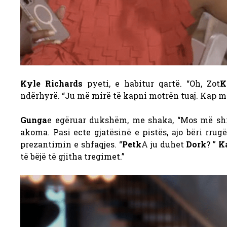
Kyle Richards
pyeti, e habitur qartë. “Oh, Zot
K
ndërhyrë. “Ju më mirë të kapni motrën tuaj. Kap mo
Gunga
e egëruar dukshëm, me shaka, “Mos më sh
akoma. Pasi ecte gjatësinë e pistës, ajo bëri rru
prezantimin e shfaqjes. “
Petk
A ju duhet
Dork
? ”
K
të bëjë të gjitha tregimet.”