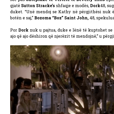
gjatë
Sutton Stracke’s
shfaqje e modës,
Dork
48, su
duket. “Unë mendoj se Kathy në përgjithësi nuk ës
botën e saj,”
Bozoma “Boz” Saint John,
48, spekulua
Por
Dork
nuk u pajtua, duke e lënë të kuptohet se
ajo që ajo dëshiron që njerëzit të mendojnë,” u përgji