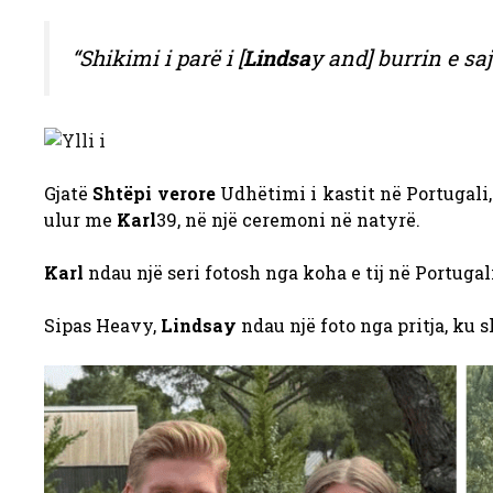
“Shikimi i parë i [
Lindsa
y and] burrin e saj
Gjatë
Shtëpi verore
Udhëtimi i kastit në Portugali,
ulur me
Karl
39, në një ceremoni në natyrë.
Karl
ndau një seri fotosh nga koha e tij në Portuga
Sipas Heavy,
Lindsay
ndau një foto nga pritja, ku 