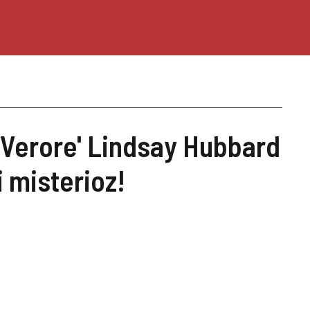
së Verore' Lindsay Hubbard
 misterioz!