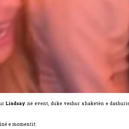
ur
Lindsay
në event, duke veshur xhaketën e dashurisë s
sinë e momentit: