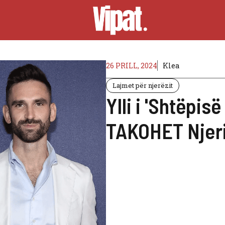
26 PRILL, 2024
Klea
Lajmet për njerëzit
Ylli i 'Shtëpi
TAKOHET Njeri