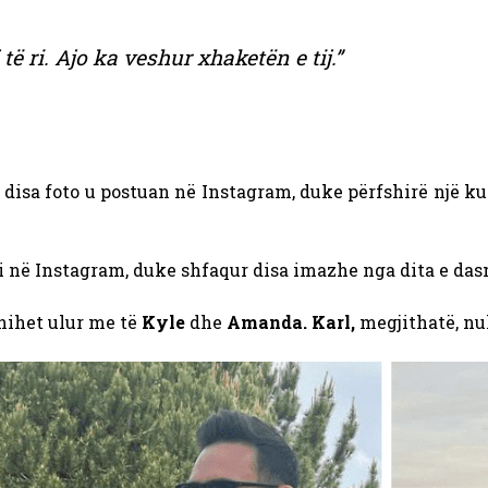
 të ri. Ajo ka veshur xhaketën e tij.”
 disa foto u postuan në Instagram, duke përfshirë një ku
li në Instagram, duke shfaqur disa imazhe nga dita e das
shihet ulur me të
Kyle
dhe
Amanda. Karl,
megjithatë, nuk