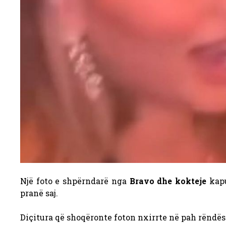
Një foto e shpërndarë nga
Bravo dhe kokteje
kap
pranë saj.
Diçitura që shoqëronte foton nxirrte në pah rëndë