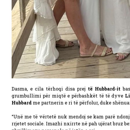
Dasma, e cila tërhoqi disa prej
të Hubbard-it
bas
grumbullimi për miqtë e përbashkët të të dyve
L
Hubbard
me partnerin e ri të përfolur, duke shënuar
“Unë me të vërtetë nuk mendoj se kam parë ndonjë
rrjetet sociale. Imazhi nxirrte në pah ujërat bruz 