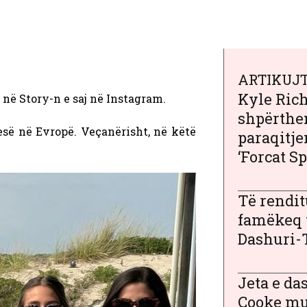
ARTIKUJT
Kyle Ric
në Story-n e saj në Instagram.
shpërthe
esë në Evropë. Veçanërisht, në këtë
paraqitje
‘Forcat Sp
Të rendit
famëkeq 
Dashuri-
Jeta e da
Cooke mu