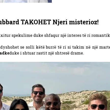
 Hubbard TAKOHET Njeri misterioz!
xitur spekulime duke shfaqur një interes të ri romantik 
dyshohet se solli këtë burrë të ri si takim në një mart
Radke
duke i shtuar rastit një shtresë drame.