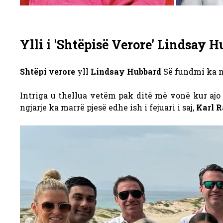
Ylli i 'Shtëpisë Verore' Lindsay
Shtëpi verore
yll
Lindsay Hubbard
Së fundmi ka n
Intriga u thellua vetëm pak ditë më vonë kur ajo 
ngjarje ka marrë pjesë edhe ish i fejuari i saj,
Karl 