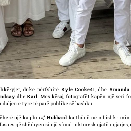
hkë-yjet, duke përfshirë
Kyle Cooke
41, dhe
Amanda 
indsay
dhe
Karl.
Mes kësaj, fotografët kapën një seri f
 daljen e tyre të parë publike së bashku.
herë ujë kaq bruz,”
Hubbard
ka thënë në mbishkrimin e 
befasues që shërbyen si një sfond piktoresk gjatë ngjarj