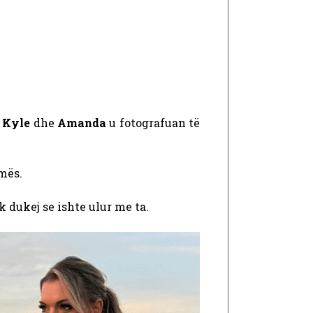
Kyle
dhe
Amanda
u fotografuan të
mës.
 dukej se ishte ulur me ta.