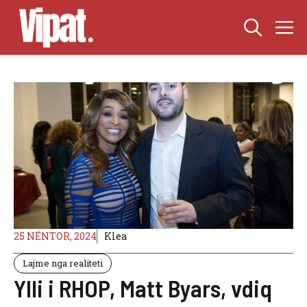
Skip
M
to
content
25 NËNTOR, 2024
Klea
Lajme nga realiteti
Ylli i RHOP, Matt Byars, vdiq