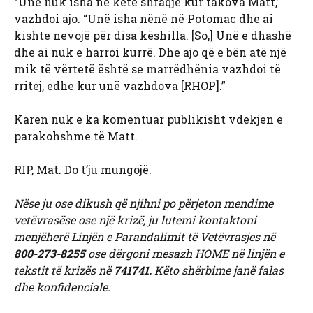
“Unë nuk isha në këtë shfaqje kur takova Matt,”
vazhdoi ajo. “Unë isha nënë në Potomac dhe ai
kishte nevojë për disa këshilla. [So,] Unë e dhashë
dhe ai nuk e harroi kurrë. Dhe ajo që e bën atë një
mik të vërtetë është se marrëdhënia vazhdoi të
rritej, edhe kur unë vazhdova [RHOP].”
Karen nuk e ka komentuar publikisht vdekjen e
parakohshme të Matt.
RIP, Mat. Do t’ju mungojë.
Nëse ju ose dikush që njihni po përjeton mendime
vetëvrasëse ose një krizë, ju lutemi kontaktoni
menjëherë Linjën e Parandalimit të Vetëvrasjes në
800-273-8255
ose dërgoni mesazh HOME në linjën e
tekstit të krizës në
741741.
Këto shërbime janë falas
dhe konfidenciale.