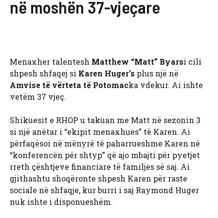
në moshën 37-vjeçare
Menaxher talentesh
Matthew “Matt” Byars
i cili
shpesh shfaqej si
Karen Huger’s
plus një në
Amvise të vërteta të Potomac
ka vdekur. Ai ishte
vetëm 37 vjeç.
Shikuesit e RHOP u takuan me Matt në sezonin 3
si një anëtar i “ekipit menaxhues” të Karen. Ai
përfaqësoi në mënyrë të paharrueshme Karen në
“konferencën për shtyp” që ajo mbajti për pyetjet
rreth çështjeve financiare të familjes së saj. Ai
gjithashtu shoqëronte shpesh Karen për raste
sociale në shfaqje, kur burri i saj Raymond Huger
nuk ishte i disponueshëm.