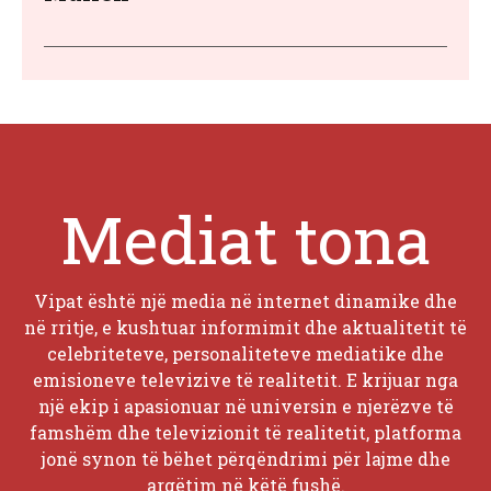
Mediat tona
Vipat është një media në internet dinamike dhe
në rritje, e kushtuar informimit dhe aktualitetit të
celebriteteve, personaliteteve mediatike dhe
emisioneve televizive të realitetit. E krijuar nga
një ekip i apasionuar në universin e njerëzve të
famshëm dhe televizionit të realitetit, platforma
jonë synon të bëhet përqëndrimi për lajme dhe
argëtim në këtë fushë.