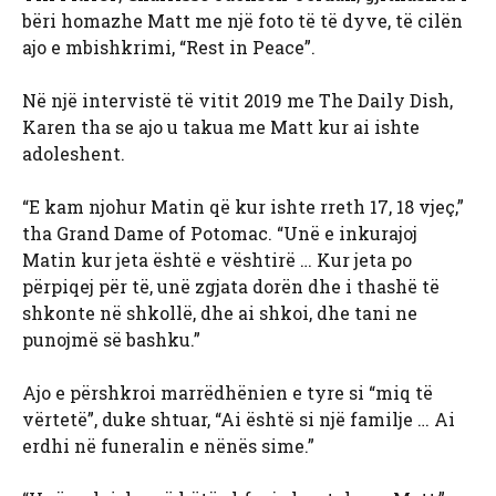
bëri homazhe Matt me një foto të të dyve, të cilën
ajo e mbishkrimi, “Rest in Peace”.
Në një intervistë të vitit 2019 me The Daily Dish,
Karen tha se ajo u takua me Matt kur ai ishte
adoleshent.
“E kam njohur Matin që kur ishte rreth 17, 18 vjeç,”
tha Grand Dame of Potomac. “Unë e inkurajoj
Matin kur jeta është e vështirë … Kur jeta po
përpiqej për të, unë zgjata dorën dhe i thashë të
shkonte në shkollë, dhe ai shkoi, dhe tani ne
punojmë së bashku.”
Ajo e përshkroi marrëdhënien e tyre si “miq të
vërtetë”, duke shtuar, “Ai është si një familje … Ai
erdhi në funeralin e nënës sime.”