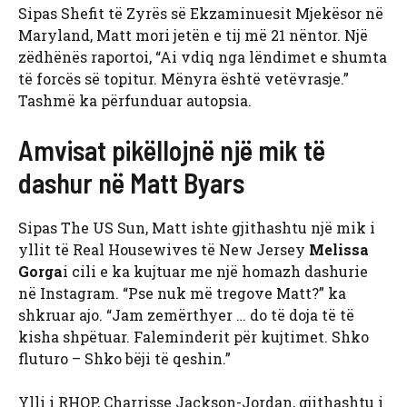
Sipas Shefit të Zyrës së Ekzaminuesit Mjekësor në
Maryland, Matt mori jetën e tij më 21 nëntor. Një
zëdhënës raportoi, “Ai vdiq nga lëndimet e shumta
të forcës së topitur. Mënyra është vetëvrasje.”
Tashmë ka përfunduar autopsia.
Amvisat pikëllojnë një mik të
dashur në Matt Byars
Sipas The US Sun, Matt ishte gjithashtu një mik i
yllit të Real Housewives të New Jersey
Melissa
Gorga
i cili e ka kujtuar me një homazh dashurie
në Instagram. “Pse nuk më tregove Matt?” ka
shkruar ajo. “Jam zemërthyer … do të doja të të
kisha shpëtuar. Faleminderit për kujtimet. Shko
fluturo – Shko bëji të qeshin.”
Ylli i RHOP, Charrisse Jackson-Jordan, gjithashtu i